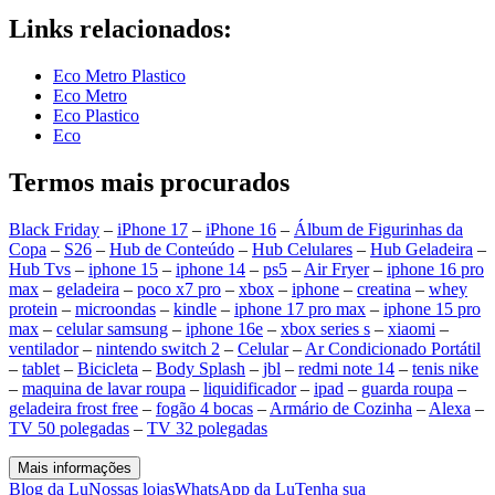
Links relacionados:
Eco Metro Plastico
Eco Metro
Eco Plastico
Eco
Termos mais procurados
Black Friday
–
iPhone 17
–
iPhone 16
–
Álbum de Figurinhas da
Copa
–
S26
–
Hub de Conteúdo
–
Hub Celulares
–
Hub Geladeira
–
Hub Tvs
–
iphone 15
–
iphone 14
–
ps5
–
Air Fryer
–
iphone 16 pro
max
–
geladeira
–
poco x7 pro
–
xbox
–
iphone
–
creatina
–
whey
protein
–
microondas
–
kindle
–
iphone 17 pro max
–
iphone 15 pro
max
–
celular samsung
–
iphone 16e
–
xbox series s
–
xiaomi
–
ventilador
–
nintendo switch 2
–
Celular
–
Ar Condicionado Portátil
–
tablet
–
Bicicleta
–
Body Splash
–
jbl
–
redmi note 14
–
tenis nike
–
maquina de lavar roupa
–
liquidificador
–
ipad
–
guarda roupa
–
geladeira frost free
–
fogão 4 bocas
–
Armário de Cozinha
–
Alexa
–
TV 50 polegadas
–
TV 32 polegadas
Mais informações
Blog da Lu
Nossas lojas
WhatsApp da Lu
Tenha sua