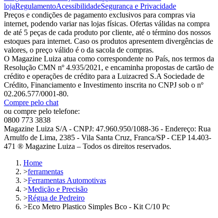
loja
Regulamento
Acessibilidade
Segurança e Privacidade
Preços e condições de pagamento exclusivos para compras via
internet, podendo variar nas lojas físicas. Ofertas válidas na compra
de até 5 peças de cada produto por cliente, até o término dos nossos
estoques para internet. Caso os produtos apresentem divergências de
valores, o preço válido é o da sacola de compras.
O Magazine Luiza atua como correspondente no País, nos termos da
Resolução CMN nº 4.935/2021, e encaminha propostas de cartão de
crédito e operações de crédito para a Luizacred S.A Sociedade de
Crédito, Financiamento e Investimento inscrita no CNPJ sob o nº
02.206.577/0001-80.
Compre pelo chat
ou compre pelo telefone:
0800 773 3838
Magazine Luiza S/A - CNPJ: 47.960.950/1088-36 - Endereço: Rua
Arnulfo de Lima, 2385 - Vila Santa Cruz, Franca/SP - CEP 14.403-
471 ® Magazine Luiza – Todos os direitos reservados.
Home
>
ferramentas
>
Ferramentas Automotivas
>
Medição e Precisão
>
Régua de Pedreiro
>
Eco Metro Plastico Simples Bco - Kit C/10 Pc