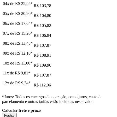
04x de
R$ 25,95
*
R$ 103,78
05x de
R$ 20,96
*
R$ 104,80
06x de
R$ 17,64
*
R$ 105,82
07x de
R$ 15,26
*
R$ 106,84
08x de
R$ 13,48
*
R$ 107,87
09x de
R$ 12,10
*
R$ 108,91
10x de
R$ 11,00
*
R$ 109,96
11x de
R$ 9,81
*
R$ 107,87
12x de
R$ 9,34
*
R$ 112,06
*Juros: Todos os encargos da operação, como juros, custo de
parcelamento e outras tarifas estão incluídas neste valor.
Calcular frete e prazo
Fechar