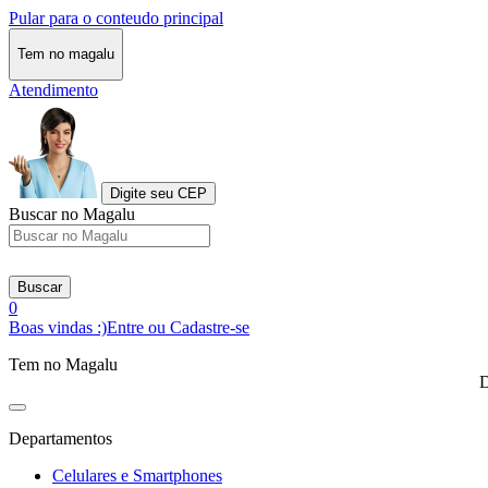
Pular para o conteudo principal
Tem no magalu
Atendimento
Digite seu CEP
Buscar no Magalu
Buscar
0
Boas vindas :)
Entre ou Cadastre-se
Tem no Magalu
D
Departamentos
Celulares e Smartphones