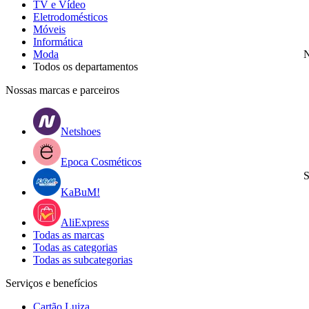
TV e Vídeo
Eletrodomésticos
Móveis
Informática
Moda
N
Todos os departamentos
Nossas marcas e parceiros
Netshoes
Epoca Cosméticos
S
KaBuM!
AliExpress
Todas as marcas
Todas as categorias
Todas as subcategorias
Serviços e benefícios
Cartão Luiza