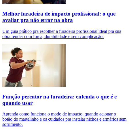
Melhor furadeira de impacto profissional: o que
avaliar pra não errar na obra
Um guia prático pra escolher a furadeira profissional ideal pra sua
obra render com força, durabilidade e sem complicação.
Função percutor na furadeira: entenda o que é e
quando usar
Aprenda como funciona o modo de impacto, quando acionar o
botão do martelinho e os cuidados pra instalar nichos e armários sem
sofrimento.