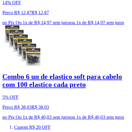
14% OFF
Preço R$ 12,87
R$
12
,
87
no Pix
Ou 1x de R$ 14,97 sem juros
ou
1
x de
R$ 14,97
sem juros
Combo 6 un de elastico soft para cabelo
com 100 elastico cada preto
5% OFF
Preço R$ 38,03
R$
38
,
03
no Pix
Ou 1x de R$ 40,03 sem juros
ou
1
x de
R$ 40,03
sem juros
Cupom R$ 20 OFF