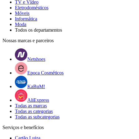
TV e Vídeo
Eletrodomésticos
Móveis
Informática
Moda
Todos os departamentos
Nossas marcas e parceiros
Netshoes
Epoca Cosméticos
KaBuM!
AliExpress
Todas as marcas
Todas as categorias
Todas as subcategorias
Serviços e benefícios
Cartão Luiza