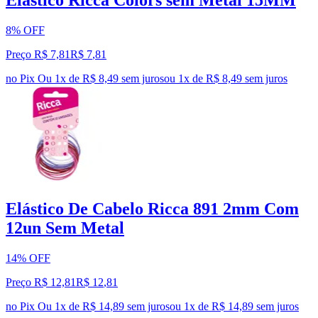
Elastico Ricca Colors sem Metal 15MM
8% OFF
Preço R$ 7,81
R$
7
,
81
no Pix
Ou 1x de R$ 8,49 sem juros
ou
1
x de
R$ 8,49
sem juros
Elástico De Cabelo Ricca 891 2mm Com
12un Sem Metal
14% OFF
Preço R$ 12,81
R$
12
,
81
no Pix
Ou 1x de R$ 14,89 sem juros
ou
1
x de
R$ 14,89
sem juros