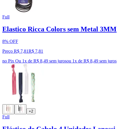
Full
Elastico Ricca Colors sem Metal 3MM
8% OFF
Preço R$ 7,81
R$
7
,
81
no Pix
Ou 1x de R$ 8,49 sem juros
ou
1
x de
R$ 8,49
sem juros
+2
Full
Elástico de Cabelo 4 Unidades Lanossi