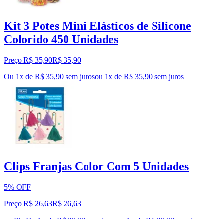
Kit 3 Potes Mini Elásticos de Silicone
Colorido 450 Unidades
Preço R$ 35,90
R$
35
,
90
Ou 1x de R$ 35,90 sem juros
ou
1
x de
R$ 35,90
sem juros
Clips Franjas Color Com 5 Unidades
5% OFF
Preço R$ 26,63
R$
26
,
63