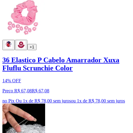
+1
36 Elastico P Cabelo Amarrador Xuxa
Fluflu Scrunchie Color
14% OFF
Preço R$ 67,08
R$
67
,
08
no Pix
Ou 1x de R$ 78,00 sem juros
ou
1
x de
R$ 78,00
sem juros