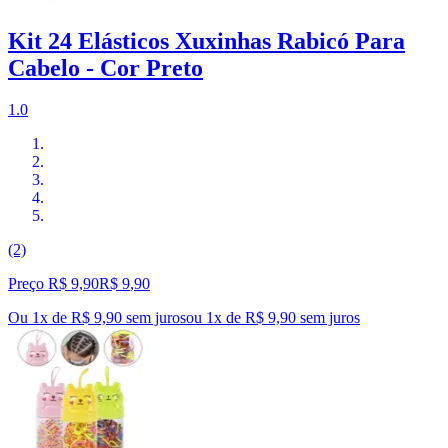
Kit 24 Elásticos Xuxinhas Rabicó Para
Cabelo - Cor Preto
1.0
(2)
Preço R$ 9,90
R$
9
,
90
Ou 1x de R$ 9,90 sem juros
ou
1
x de
R$ 9,90
sem juros