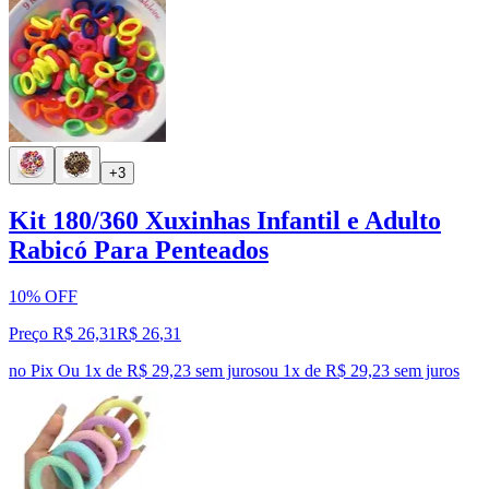
+3
Kit 180/360 Xuxinhas Infantil e Adulto
Rabicó Para Penteados
10% OFF
Preço R$ 26,31
R$
26
,
31
no Pix
Ou 1x de R$ 29,23 sem juros
ou
1
x de
R$ 29,23
sem juros