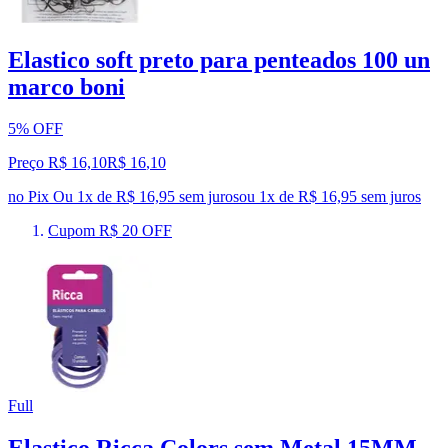
Elastico soft preto para penteados 100 un
marco boni
5% OFF
Preço R$ 16,10
R$
16
,
10
no Pix
Ou 1x de R$ 16,95 sem juros
ou
1
x de
R$ 16,95
sem juros
Cupom R$ 20 OFF
Full