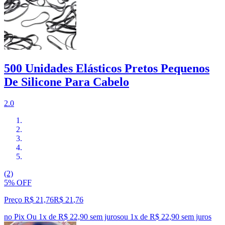
500 Unidades Elásticos Pretos Pequenos
De Silicone Para Cabelo
2.0
(2)
5% OFF
Preço R$ 21,76
R$
21
,
76
no Pix
Ou 1x de R$ 22,90 sem juros
ou
1
x de
R$ 22,90
sem juros