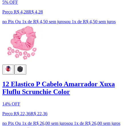
5% OFF
Preço R$ 4,28
R$
4
,
28
no Pix
Ou 1x de R$ 4,50 sem juros
ou
1
x de
R$ 4,50
sem juros
12 Elastico P Cabelo Amarrador Xuxa
Fluflu Scrunchie Color
14% OFF
Preço R$ 22,36
R$
22
,
36
no Pix
Ou 1x de R$ 26,00 sem juros
ou
1
x de
R$ 26,00
sem juros