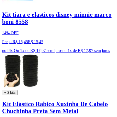
Kit tiara e elasticos disney minnie marco
boni 8558
14% OFF
Preço R$ 15,45
R$
15
,
45
no Pix
Ou 1x de R$ 17,97 sem juros
ou
1
x de
R$ 17,97
sem juros
+ 2 kits
Kit Elástico Rabico Xuxinha De Cabelo
Chuchinha Preta Sem Metal