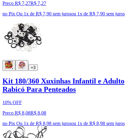
Preço R$ 7,27
R$
7
,
27
no Pix
Ou 1x de R$ 7,90 sem juros
ou
1
x de
R$ 7,90
sem juros
+3
Kit 180/360 Xuxinhas Infantil e Adulto
Rabicó Para Penteados
10% OFF
Preço R$ 8,08
R$
8
,
08
no Pix
Ou 1x de R$ 8,98 sem juros
ou
1
x de
R$ 8,98
sem juros