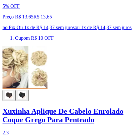
5% OFF
Preço R$ 13,65
R$
13
,
65
no Pix
Ou 1x de R$ 14,37 sem juros
ou
1
x de
R$ 14,37
sem juros
Cupom R$ 10 OFF
Xuxinha Aplique De Cabelo Enrolado
Coque Grego Para Penteado
2.3