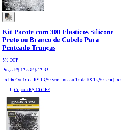
Kit Pacote com 300 Elásticos Silicone
Preto ou Branco de Cabelo Para
Penteado Tranças
5% OFF
Preço R$ 12,83
R$
12
,
83
no Pix
Ou 1x de R$ 13,50 sem juros
ou
1
x de
R$ 13,50
sem juros
Cupom R$ 10 OFF