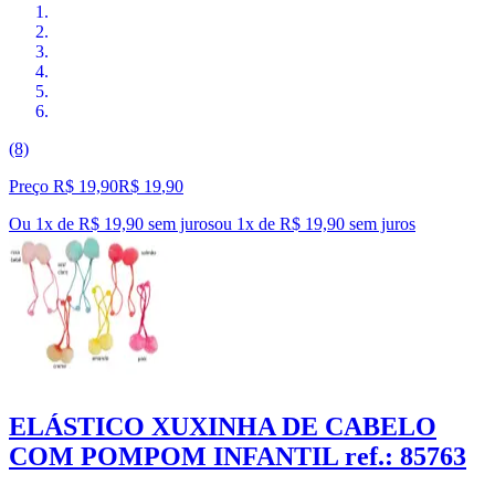
(8)
Preço R$ 19,90
R$
19
,
90
Ou 1x de R$ 19,90 sem juros
ou
1
x de
R$ 19,90
sem juros
ELÁSTICO XUXINHA DE CABELO
COM POMPOM INFANTIL ref.: 85763