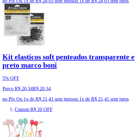
no Pix
Ou 1x de R$ 28,03 sem juros
ou
1
x de
R$ 28,03
sem juros
Kit elasticos soft penteados transparente e
preto marco boni
5% OFF
Preço R$ 20,34
R$
20
,
34
no Pix
Ou 1x de R$ 21,41 sem juros
ou
1
x de
R$ 21,41
sem juros
Cupom R$ 20 OFF