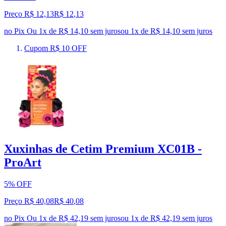
Preço R$ 12,13
R$
12
,
13
no Pix
Ou 1x de R$ 14,10 sem juros
ou
1
x de
R$ 14,10
sem juros
Cupom R$ 10 OFF
Xuxinhas de Cetim Premium XC01B -
ProArt
5% OFF
Preço R$ 40,08
R$
40
,
08
no Pix
Ou 1x de R$ 42,19 sem juros
ou
1
x de
R$ 42,19
sem juros