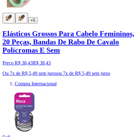
+5
Elásticos Grossos Para Cabelo Femininos,
20 Peças, Bandas De Rabo De Cavalo
Polícromas E Sem
Preço R$ 38,43
R$
38
,
43
Ou 7x de R$ 5,49 sem juros
ou
7
x de
R$ 5,49
sem juros
Compra Internacional