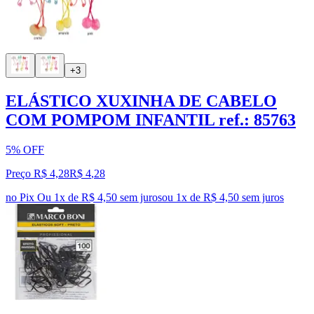
+3
ELÁSTICO XUXINHA DE CABELO
COM POMPOM INFANTIL ref.: 85763
5% OFF
Preço R$ 4,28
R$
4
,
28
no Pix
Ou 1x de R$ 4,50 sem juros
ou
1
x de
R$ 4,50
sem juros