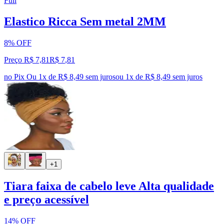
Full
Elastico Ricca Sem metal 2MM
8% OFF
Preço R$ 7,81
R$
7
,
81
no Pix
Ou 1x de R$ 8,49 sem juros
ou
1
x de
R$ 8,49
sem juros
+1
Tiara faixa de cabelo leve Alta qualidade
e preço acessível
14% OFF