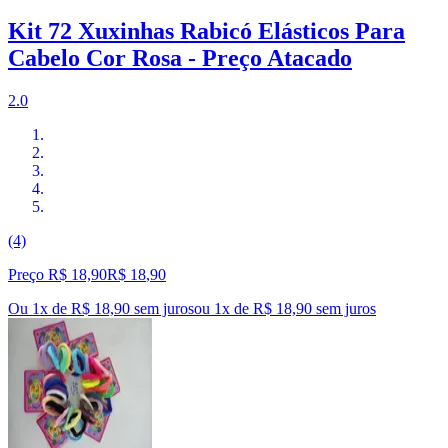
Kit 72 Xuxinhas Rabicó Elásticos Para
Cabelo Cor Rosa - Preço Atacado
2.0
(4)
Preço R$ 18,90
R$
18
,
90
Ou 1x de R$ 18,90 sem juros
ou
1
x de
R$ 18,90
sem juros