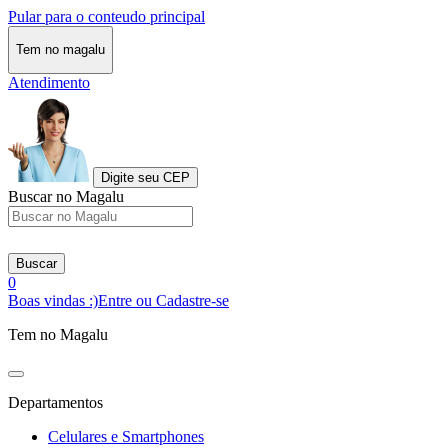
Pular para o conteudo principal
Tem no magalu
Atendimento
Digite seu CEP
Buscar no Magalu
Buscar
0
Boas vindas :)
Entre ou Cadastre-se
Tem no Magalu
Departamentos
Celulares e Smartphones