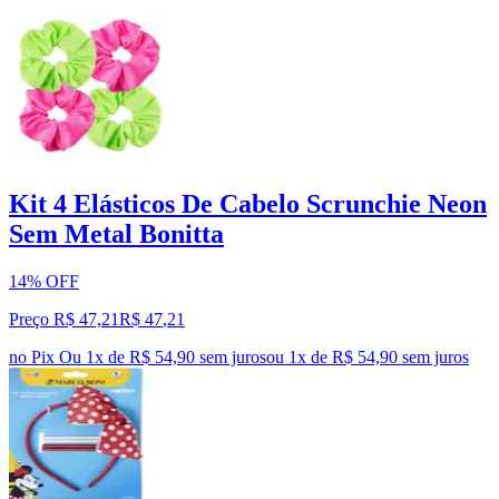
Kit 4 Elásticos De Cabelo Scrunchie Neon
Sem Metal Bonitta
14% OFF
Preço R$ 47,21
R$
47
,
21
no Pix
Ou 1x de R$ 54,90 sem juros
ou
1
x de
R$ 54,90
sem juros