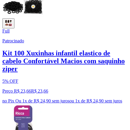
Full
Patrocinado
Kit 100 Xuxinhas infantil elastico de
cabelo Confortável Macios com saquinho
ziper
5% OFF
Preço R$ 23,66
R$
23
,
66
no Pix
Ou 1x de R$ 24,90 sem juros
ou
1
x de
R$ 24,90
sem juros