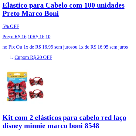
Elástico para Cabelo com 100 unidades
Preto Marco Boni
5% OFF
Preço R$ 16,10
R$
16
,
10
no Pix
Ou 1x de R$ 16,95 sem juros
ou
1
x de
R$ 16,95
sem juros
Cupom R$ 20 OFF
Kit com 2 elásticos para cabelo red laço
disney minnie marco boni 8548