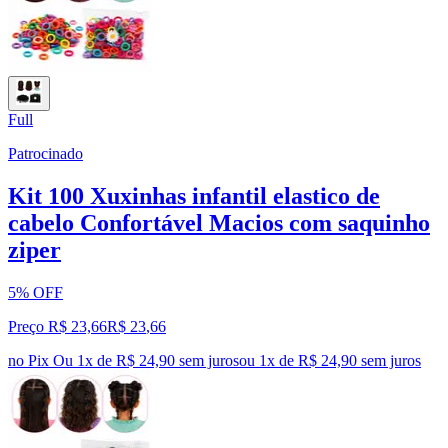
Full
Patrocinado
Kit 100 Xuxinhas infantil elastico de
cabelo Confortável Macios com saquinho
ziper
5% OFF
Preço R$ 23,66
R$
23
,
66
no Pix
Ou 1x de R$ 24,90 sem juros
ou
1
x de
R$ 24,90
sem juros