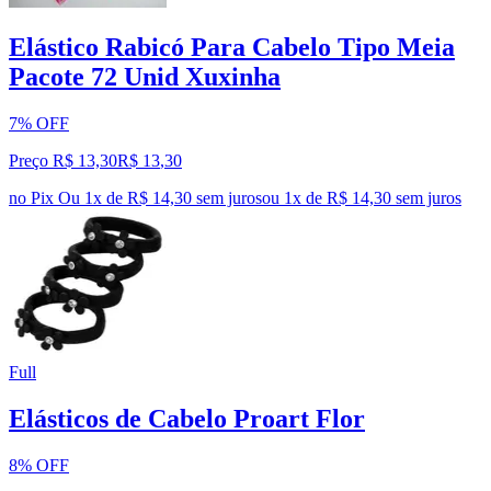
Elástico Rabicó Para Cabelo Tipo Meia
Pacote 72 Unid Xuxinha
7% OFF
Preço R$ 13,30
R$
13
,
30
no Pix
Ou 1x de R$ 14,30 sem juros
ou
1
x de
R$ 14,30
sem juros
Full
Elásticos de Cabelo Proart Flor
8% OFF