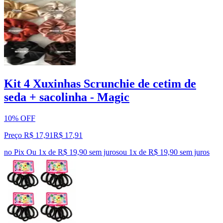
Kit 4 Xuxinhas Scrunchie de cetim de
seda + sacolinha - Magic
10% OFF
Preço R$ 17,91
R$
17
,
91
no Pix
Ou 1x de R$ 19,90 sem juros
ou
1
x de
R$ 19,90
sem juros