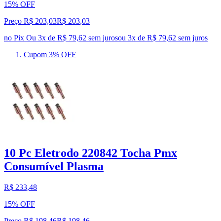
15% OFF
Preço R$ 203,03
R$
203
,
03
no Pix
Ou 3x de R$ 79,62 sem juros
ou
3
x de
R$ 79,62
sem juros
Cupom 3% OFF
10 Pc Eletrodo 220842 Tocha Pmx
Consumível Plasma
R$ 233,48
15% OFF
Preço R$ 198,46
R$
198
,
46