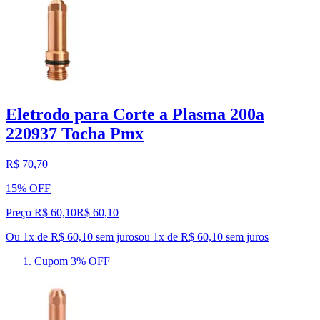
Eletrodo para Corte a Plasma 200a
220937 Tocha Pmx
R$ 70,70
15% OFF
Preço R$ 60,10
R$
60
,
10
Ou 1x de R$ 60,10 sem juros
ou
1
x de
R$ 60,10
sem juros
Cupom 3% OFF