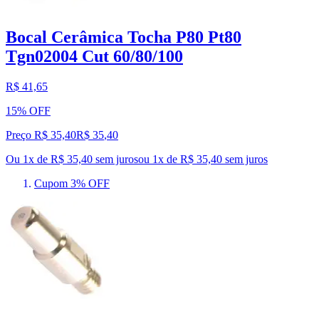
Bocal Cerâmica Tocha P80 Pt80
Tgn02004 Cut 60/80/100
R$ 41,65
15% OFF
Preço R$ 35,40
R$
35
,
40
Ou 1x de R$ 35,40 sem juros
ou
1
x de
R$ 35,40
sem juros
Cupom 3% OFF