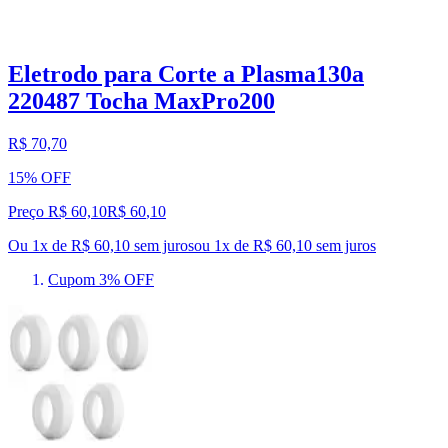
Eletrodo para Corte a Plasma130a
220487 Tocha MaxPro200
R$ 70,70
15% OFF
Preço R$ 60,10
R$
60
,
10
Ou 1x de R$ 60,10 sem juros
ou
1
x de
R$ 60,10
sem juros
Cupom 3% OFF