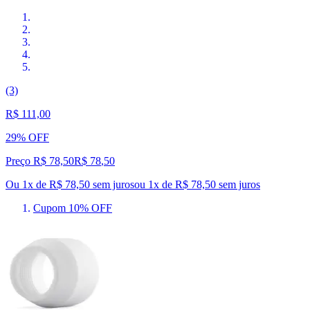
(3)
R$ 111,00
29% OFF
Preço R$ 78,50
R$
78
,
50
Ou 1x de R$ 78,50 sem juros
ou
1
x de
R$ 78,50
sem juros
Cupom 10% OFF