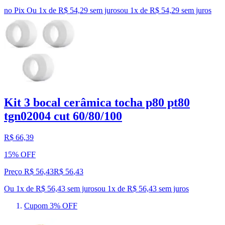
no Pix
Ou 1x de R$ 54,29 sem juros
ou
1
x de
R$ 54,29
sem juros
Kit 3 bocal cerâmica tocha p80 pt80
tgn02004 cut 60/80/100
R$ 66,39
15% OFF
Preço R$ 56,43
R$
56
,
43
Ou 1x de R$ 56,43 sem juros
ou
1
x de
R$ 56,43
sem juros
Cupom 3% OFF