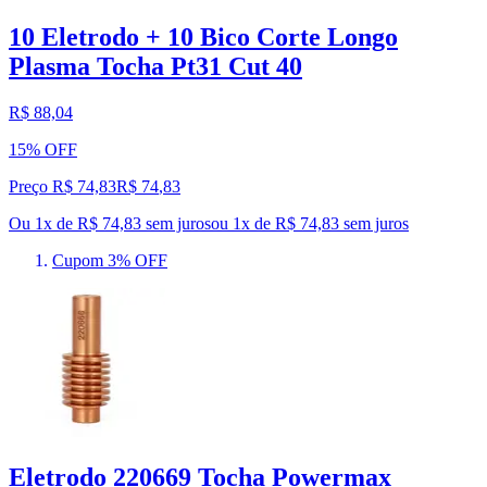
10 Eletrodo + 10 Bico Corte Longo
Plasma Tocha Pt31 Cut 40
R$ 88,04
15% OFF
Preço R$ 74,83
R$
74
,
83
Ou 1x de R$ 74,83 sem juros
ou
1
x de
R$ 74,83
sem juros
Cupom 3% OFF
Eletrodo 220669 Tocha Powermax