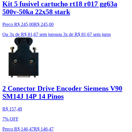
Kit 5 fusivel cartucho rt18 r017 gg63a
500v-50ka 22x58 stark
Preço R$ 245,00
R$
245
,
00
Ou 3x de R$ 81,67 sem juros
ou
3
x de
R$ 81,67
sem juros
2 Conector Drive Encoder Siemens V90
SM14J 14P 14 Pinos
R$ 157,49
7% OFF
Preço R$ 146,47
R$
146
,
47