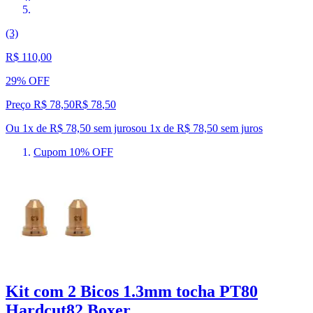
(3)
R$ 110,00
29% OFF
Preço R$ 78,50
R$
78
,
50
Ou 1x de R$ 78,50 sem juros
ou
1
x de
R$ 78,50
sem juros
Cupom 10% OFF
Kit com 2 Bicos 1.3mm tocha PT80
Hardcut82 Boxer