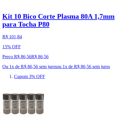
Kit 10 Bico Corte Plasma 80A 1,7mm
para Tocha P80
R$ 101,84
15% OFF
Preço R$ 86,56
R$
86
,
56
Ou 1x de R$ 86,56 sem juros
ou
1
x de
R$ 86,56
sem juros
Cupom 3% OFF