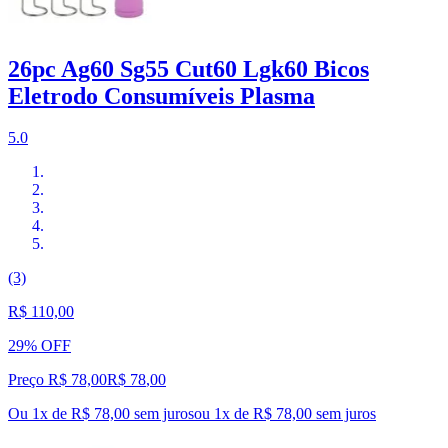
26pc Ag60 Sg55 Cut60 Lgk60 Bicos
Eletrodo Consumíveis Plasma
5.0
(3)
R$ 110,00
29% OFF
Preço R$ 78,00
R$
78
,
00
Ou 1x de R$ 78,00 sem juros
ou
1
x de
R$ 78,00
sem juros