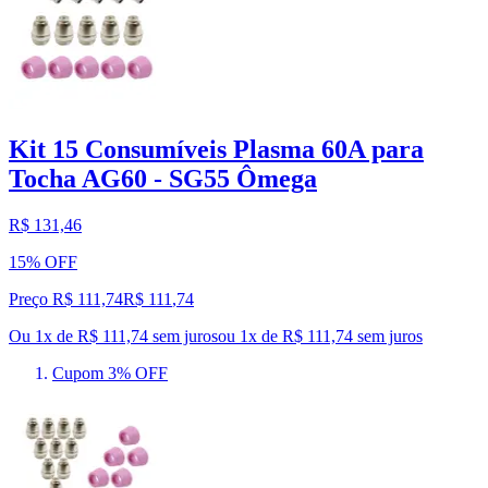
Kit 15 Consumíveis Plasma 60A para
Tocha AG60 - SG55 Ômega
R$ 131,46
15% OFF
Preço R$ 111,74
R$
111
,
74
Ou 1x de R$ 111,74 sem juros
ou
1
x de
R$ 111,74
sem juros
Cupom 3% OFF