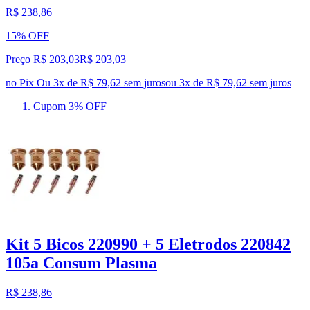
R$ 238,86
15% OFF
Preço R$ 203,03
R$
203
,
03
no Pix
Ou 3x de R$ 79,62 sem juros
ou
3
x de
R$ 79,62
sem juros
Cupom 3% OFF
Kit 5 Bicos 220990 + 5 Eletrodos 220842
105a Consum Plasma
R$ 238,86