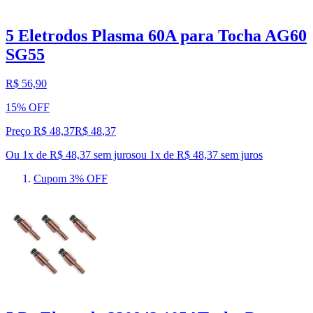
5 Eletrodos Plasma 60A para Tocha AG60
SG55
R$ 56,90
15% OFF
Preço R$ 48,37
R$
48
,
37
Ou 1x de R$ 48,37 sem juros
ou
1
x de
R$ 48,37
sem juros
Cupom 3% OFF