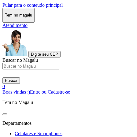
Pular para o conteudo principal
Tem no magalu
Atendimento
Digite seu CEP
Buscar no Magalu
Buscar
0
Boas vindas :)
Entre ou Cadastre-se
Tem no Magalu
Departamentos
Celulares e Smartphones