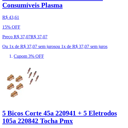
Consumíveis Plasma
R$ 43,61
15% OFF
Preço R$ 37,07
R$
37
,
07
Ou 1x de R$ 37,07 sem juros
ou
1
x de
R$ 37,07
sem juros
Cupom 3% OFF
5 Bicos Corte 45a 220941 + 5 Eletrodos
105a 220842 Tocha Pmx