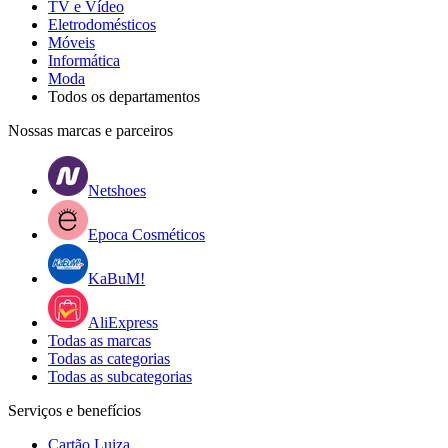
TV e Vídeo
Eletrodomésticos
Móveis
Informática
Moda
Todos os departamentos
Nossas marcas e parceiros
Netshoes
Epoca Cosméticos
KaBuM!
AliExpress
Todas as marcas
Todas as categorias
Todas as subcategorias
Serviços e benefícios
Cartão Luiza