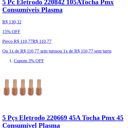
5 Pc Eletrodo 220842 105ATocha Pmx
Consumíveis Plasma
R$ 130,32
15% OFF
Preço R$ 110,77
R$
110
,
77
Ou 1x de R$ 110,77 sem juros
ou
1
x de
R$ 110,77
sem juros
Cupom 3% OFF
5 Pçs Eletrodo 220669 45A Tocha Pmx 45
Consumível Plasma