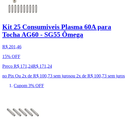
Kit 25 Consumiveis Plasma 60A para
Tocha AG60 - SG55 Ômega
R$ 201,46
15% OFF
Preço R$ 171,24
R$
171
,
24
no Pix
Ou 2x de R$ 100,73 sem juros
ou
2
x de
R$ 100,73
sem juros
Cupom 3% OFF