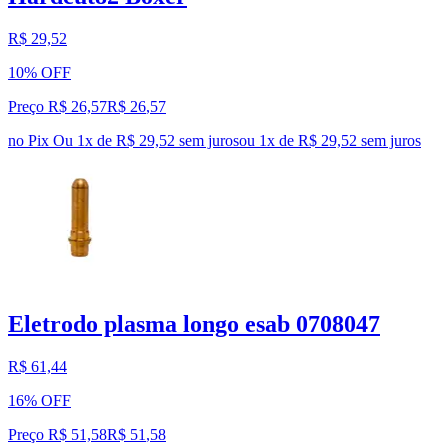
R$ 29,52
10% OFF
Preço R$ 26,57
R$
26
,
57
no Pix
Ou 1x de R$ 29,52 sem juros
ou
1
x de
R$ 29,52
sem juros
Eletrodo plasma longo esab 0708047
R$ 61,44
16% OFF
Preço R$ 51,58
R$
51
,
58