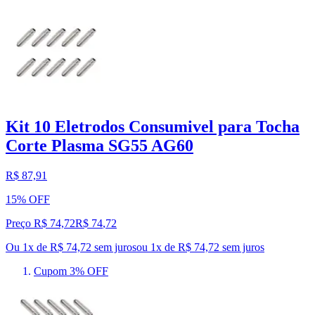
Kit 10 Eletrodos Consumivel para Tocha
Corte Plasma SG55 AG60
R$ 87,91
15% OFF
Preço R$ 74,72
R$
74
,
72
Ou 1x de R$ 74,72 sem juros
ou
1
x de
R$ 74,72
sem juros
Cupom 3% OFF