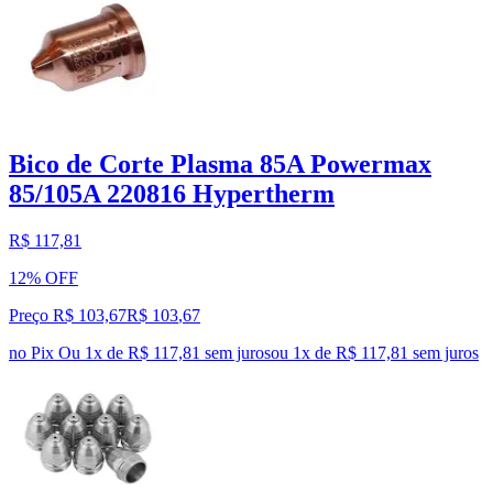
Bico de Corte Plasma 85A Powermax
85/105A 220816 Hypertherm
R$ 117,81
12% OFF
Preço R$ 103,67
R$
103
,
67
no Pix
Ou 1x de R$ 117,81 sem juros
ou
1
x de
R$ 117,81
sem juros