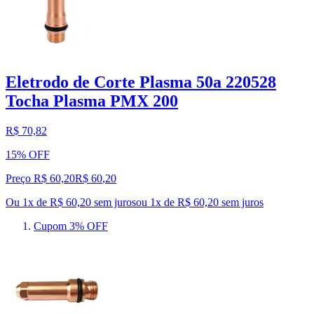
Eletrodo de Corte Plasma 50a 220528
Tocha Plasma PMX 200
R$ 70,82
15% OFF
Preço R$ 60,20
R$
60
,
20
Ou 1x de R$ 60,20 sem juros
ou
1
x de
R$ 60,20
sem juros
Cupom 3% OFF