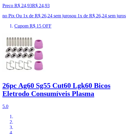
Preço R$ 24,93
R$
24
,
93
no Pix
Ou 1x de R$ 26,24 sem juros
ou
1
x de
R$ 26,24
sem juros
Cupom R$ 15 OFF
26pc Ag60 Sg55 Cut60 Lgk60 Bicos
Eletrodo Consumíveis Plasma
5.0