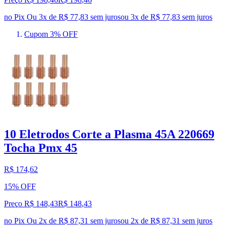
no Pix
Ou 3x de R$ 77,83 sem juros
ou
3
x de
R$ 77,83
sem juros
Cupom 3% OFF
10 Eletrodos Corte a Plasma 45A 220669
Tocha Pmx 45
R$ 174,62
15% OFF
Preço R$ 148,43
R$
148
,
43
no Pix
Ou 2x de R$ 87,31 sem juros
ou
2
x de
R$ 87,31
sem juros