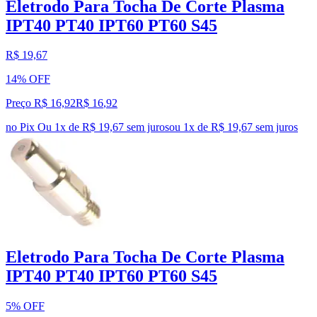
Eletrodo Para Tocha De Corte Plasma
IPT40 PT40 IPT60 PT60 S45
R$ 19,67
14% OFF
Preço R$ 16,92
R$
16
,
92
no Pix
Ou 1x de R$ 19,67 sem juros
ou
1
x de
R$ 19,67
sem juros
Eletrodo Para Tocha De Corte Plasma
IPT40 PT40 IPT60 PT60 S45
5% OFF