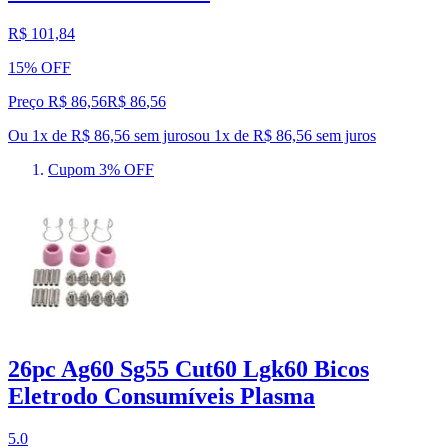
R$ 101,84
15% OFF
Preço R$ 86,56
R$
86
,
56
Ou 1x de R$ 86,56 sem juros
ou
1
x de
R$ 86,56
sem juros
Cupom 3% OFF
26pc Ag60 Sg55 Cut60 Lgk60 Bicos
Eletrodo Consumíveis Plasma
5.0