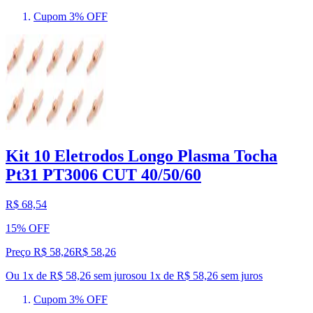
Cupom 3% OFF
Kit 10 Eletrodos Longo Plasma Tocha
Pt31 PT3006 CUT 40/50/60
R$ 68,54
15% OFF
Preço R$ 58,26
R$
58
,
26
Ou 1x de R$ 58,26 sem juros
ou
1
x de
R$ 58,26
sem juros
Cupom 3% OFF