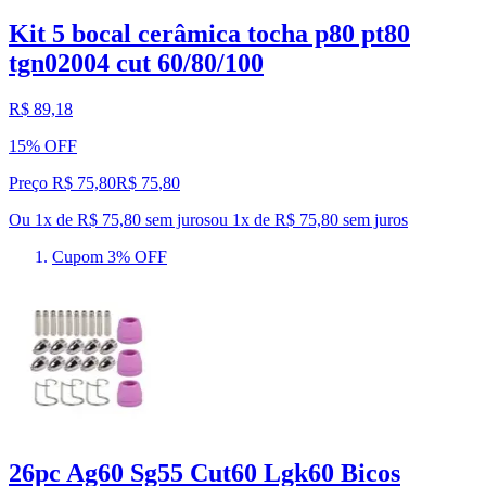
Kit 5 bocal cerâmica tocha p80 pt80
tgn02004 cut 60/80/100
R$ 89,18
15% OFF
Preço R$ 75,80
R$
75
,
80
Ou 1x de R$ 75,80 sem juros
ou
1
x de
R$ 75,80
sem juros
Cupom 3% OFF
26pc Ag60 Sg55 Cut60 Lgk60 Bicos