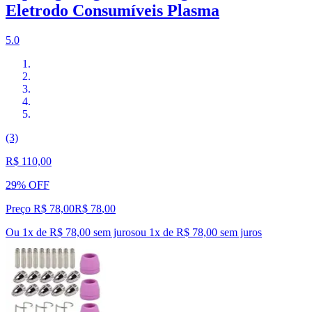
Eletrodo Consumíveis Plasma
5.0
(3)
R$ 110,00
29% OFF
Preço R$ 78,00
R$
78
,
00
Ou 1x de R$ 78,00 sem juros
ou
1
x de
R$ 78,00
sem juros