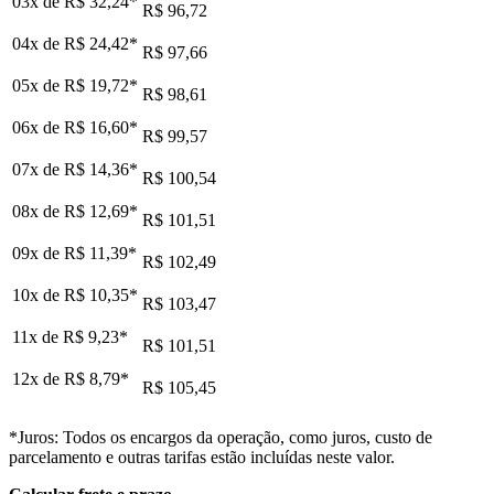
03x de
R$ 32,24
*
R$ 96,72
04x de
R$ 24,42
*
R$ 97,66
05x de
R$ 19,72
*
R$ 98,61
06x de
R$ 16,60
*
R$ 99,57
07x de
R$ 14,36
*
R$ 100,54
08x de
R$ 12,69
*
R$ 101,51
09x de
R$ 11,39
*
R$ 102,49
10x de
R$ 10,35
*
R$ 103,47
11x de
R$ 9,23
*
R$ 101,51
12x de
R$ 8,79
*
R$ 105,45
*Juros: Todos os encargos da operação, como juros, custo de
parcelamento e outras tarifas estão incluídas neste valor.