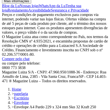
Mais informações
Blog da Lu
Nossas lojas
WhatsApp da Lu
Tenha sua
loja
Regulamento
Acessibilidade
Segurança e Privacidade
Preços e condições de pagamento exclusivos para compras via
internet, podendo variar nas lojas físicas. Ofertas válidas na compra
de até 5 peças de cada produto por cliente, até o término dos nossos
estoques para internet. Caso os produtos apresentem divergências de
valores, o preço válido é o da sacola de compras.
O Magazine Luiza atua como correspondente no País, nos termos da
Resolução CMN nº 4.935/2021, e encaminha propostas de cartão de
crédito e operações de crédito para a Luizacred S.A Sociedade de
Crédito, Financiamento e Investimento inscrita no CNPJ sob o nº
02.206.577/0001-80.
Compre pelo chat
ou compre pelo telefone:
0800 773 3838
Magazine Luiza S/A - CNPJ: 47.960.950/1088-36 - Endereço: Rua
Arnulfo de Lima, 2385 - Vila Santa Cruz, Franca/SP - CEP 14.403-
471 ® Magazine Luiza – Todos os direitos reservados.
Home
>
papelaria
>
Escritório
>
Envelope
>
Envelope A4 Pardo 229 x 324 mm Skn 32 Kraft 250