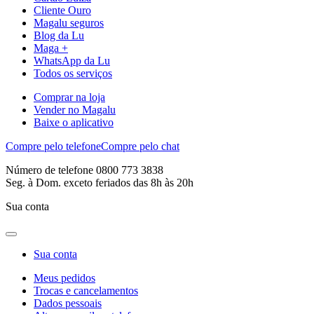
Cliente Ouro
Magalu seguros
Blog da Lu
Maga +
WhatsApp da Lu
Todos os serviços
Comprar na loja
Vender no Magalu
Baixe o aplicativo
Compre pelo telefone
Compre pelo chat
Número de telefone 0800 773 3838
Seg. à Dom. exceto feriados das 8h às 20h
Sua conta
Sua conta
Meus pedidos
Trocas e cancelamentos
Dados pessoais