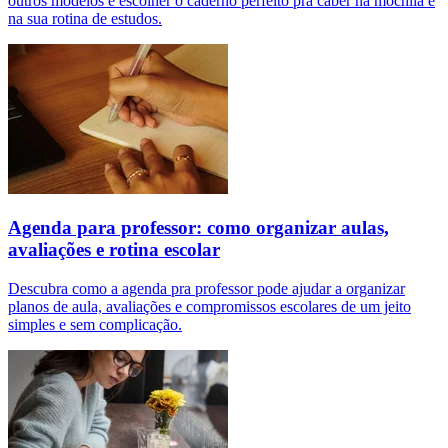
outros modelos e escolher o caderno perfeito pra caber na mochila e
na sua rotina de estudos.
Agenda para professor: como organizar aulas,
avaliações e rotina escolar
Descubra como a agenda pra professor pode ajudar a organizar
planos de aula, avaliações e compromissos escolares de um jeito
simples e sem complicação.