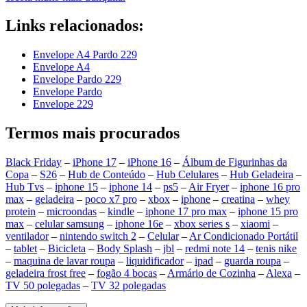
Links relacionados:
Envelope A4 Pardo 229
Envelope A4
Envelope Pardo 229
Envelope Pardo
Envelope 229
Termos mais procurados
Black Friday
–
iPhone 17
–
iPhone 16
–
Álbum de Figurinhas da
Copa
–
S26
–
Hub de Conteúdo
–
Hub Celulares
–
Hub Geladeira
–
Hub Tvs
–
iphone 15
–
iphone 14
–
ps5
–
Air Fryer
–
iphone 16 pro
max
–
geladeira
–
poco x7 pro
–
xbox
–
iphone
–
creatina
–
whey
protein
–
microondas
–
kindle
–
iphone 17 pro max
–
iphone 15 pro
max
–
celular samsung
–
iphone 16e
–
xbox series s
–
xiaomi
–
ventilador
–
nintendo switch 2
–
Celular
–
Ar Condicionado Portátil
–
tablet
–
Bicicleta
–
Body Splash
–
jbl
–
redmi note 14
–
tenis nike
–
maquina de lavar roupa
–
liquidificador
–
ipad
–
guarda roupa
–
geladeira frost free
–
fogão 4 bocas
–
Armário de Cozinha
–
Alexa
–
TV 50 polegadas
–
TV 32 polegadas