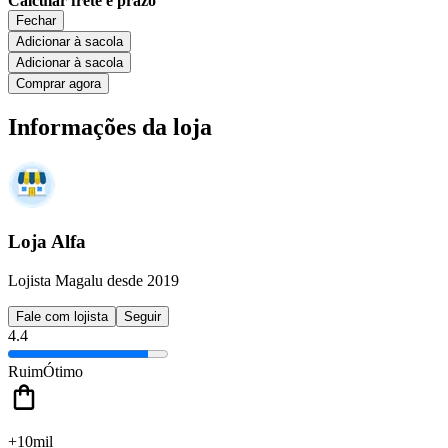
Calcular frete e prazo
Fechar
Adicionar à sacola
Adicionar à sacola
Comprar agora
Informações da loja
Loja Alfa
Lojista Magalu desde 2019
Fale com lojista
Seguir
4.4
Ruim
Ótimo
+10mil