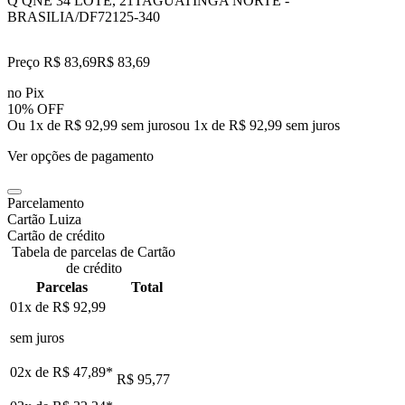
Q QNE 34 LOTE, 21
TAGUATINGA NORTE -
BRASILIA/DF
72125-340
Preço R$ 83,69
R$
83
,
69
no Pix
10% OFF
Ou 1x de R$ 92,99 sem juros
ou
1
x de
R$ 92,99
sem juros
Ver opções de pagamento
Parcelamento
Cartão Luiza
Cartão de crédito
Tabela de parcelas de Cartão
de crédito
Parcelas
Total
01x de
R$ 92,99
sem juros
02x de
R$ 47,89
*
R$ 95,77