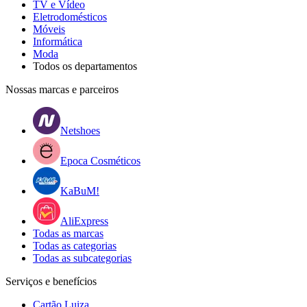
TV e Vídeo
Eletrodomésticos
Móveis
Informática
Moda
Todos os departamentos
Nossas marcas e parceiros
Netshoes
Epoca Cosméticos
KaBuM!
AliExpress
Todas as marcas
Todas as categorias
Todas as subcategorias
Serviços e benefícios
Cartão Luiza