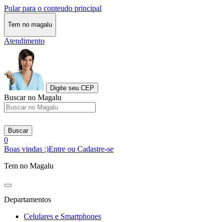
Pular para o conteudo principal
Tem no magalu
Atendimento
Digite seu CEP
Buscar no Magalu
Buscar
0
Boas vindas :)
Entre ou Cadastre-se
Tem no Magalu
Departamentos
Celulares e Smartphones