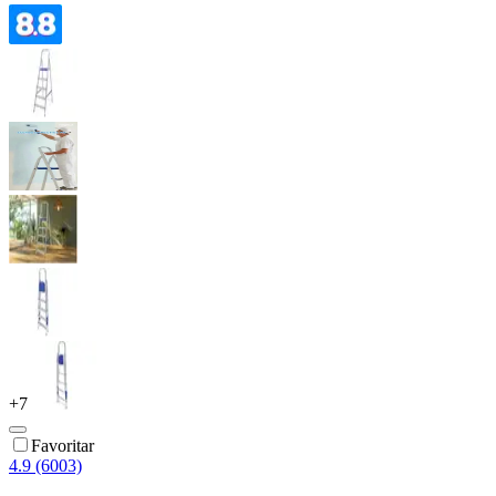
+
7
Favoritar
4.9 (6003)