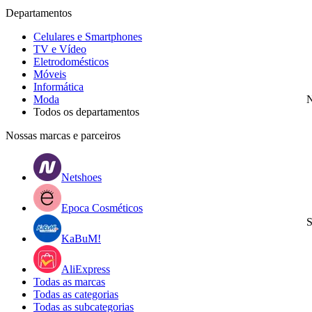
Departamentos
Celulares e Smartphones
TV e Vídeo
Eletrodomésticos
Móveis
Informática
Moda
N
Todos os departamentos
Nossas marcas e parceiros
Netshoes
Epoca Cosméticos
S
KaBuM!
AliExpress
Todas as marcas
Todas as categorias
Todas as subcategorias