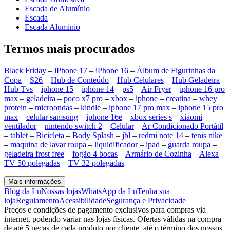
Escada de Alumínio
Escada
Escada Alumínio
Termos mais procurados
Black Friday
–
iPhone 17
–
iPhone 16
–
Álbum de Figurinhas da
Copa
–
S26
–
Hub de Conteúdo
–
Hub Celulares
–
Hub Geladeira
–
Hub Tvs
–
iphone 15
–
iphone 14
–
ps5
–
Air Fryer
–
iphone 16 pro
max
–
geladeira
–
poco x7 pro
–
xbox
–
iphone
–
creatina
–
whey
protein
–
microondas
–
kindle
–
iphone 17 pro max
–
iphone 15 pro
max
–
celular samsung
–
iphone 16e
–
xbox series s
–
xiaomi
–
ventilador
–
nintendo switch 2
–
Celular
–
Ar Condicionado Portátil
–
tablet
–
Bicicleta
–
Body Splash
–
jbl
–
redmi note 14
–
tenis nike
–
maquina de lavar roupa
–
liquidificador
–
ipad
–
guarda roupa
–
geladeira frost free
–
fogão 4 bocas
–
Armário de Cozinha
–
Alexa
–
TV 50 polegadas
–
TV 32 polegadas
Mais informações
Blog da Lu
Nossas lojas
WhatsApp da Lu
Tenha sua
loja
Regulamento
Acessibilidade
Segurança e Privacidade
Preços e condições de pagamento exclusivos para compras via
internet, podendo variar nas lojas físicas. Ofertas válidas na compra
de até 5 peças de cada produto por cliente, até o término dos nossos