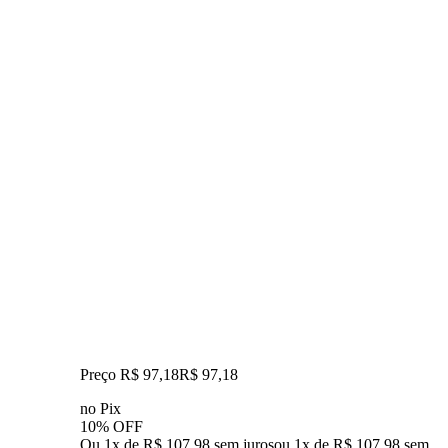
Preço R$ 97,18
R$
97
,
18
no Pix
10% OFF
Ou 1x de R$ 107,98 sem juros
ou
1
x de
R$ 107,98
sem