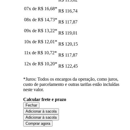
07x de
R$ 16,68
*
R$ 116,74
08x de
R$ 14,73
*
R$ 117,87
09x de
R$ 13,22
*
R$ 119,01
10x de
R$ 12,01
*
R$ 120,15
11x de
R$ 10,72
*
R$ 117,87
12x de
R$ 10,20
*
R$ 122,45
*Juros: Todos os encargos da operação, como juros,
custo de parcelamento e outras tarifas estão incluídas
neste valor.
Calcular frete e prazo
Fechar
Adicionar à sacola
Adicionar à sacola
Comprar agora