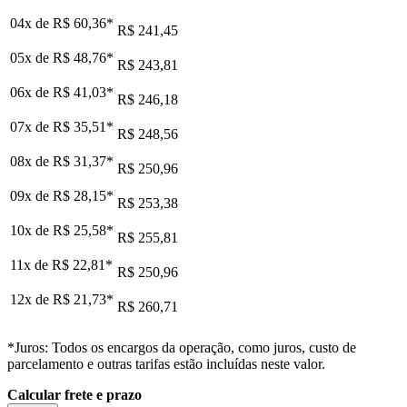
04x de
R$ 60,36
*
R$ 241,45
05x de
R$ 48,76
*
R$ 243,81
06x de
R$ 41,03
*
R$ 246,18
07x de
R$ 35,51
*
R$ 248,56
08x de
R$ 31,37
*
R$ 250,96
09x de
R$ 28,15
*
R$ 253,38
10x de
R$ 25,58
*
R$ 255,81
11x de
R$ 22,81
*
R$ 250,96
12x de
R$ 21,73
*
R$ 260,71
*Juros: Todos os encargos da operação, como juros, custo de
parcelamento e outras tarifas estão incluídas neste valor.
Calcular frete e prazo