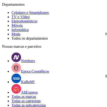
Departamentos
Celulares e Smartphones
TV e Vídeo
Eletrodomésticos
Móveis
Informática
Moda
N
Todos os departamentos
Nossas marcas e parceiros
Netshoes
Epoca Cosméticos
S
KaBuM!
AliExpress
Todas as marcas
Todas as categorias
Todas as subcategorias