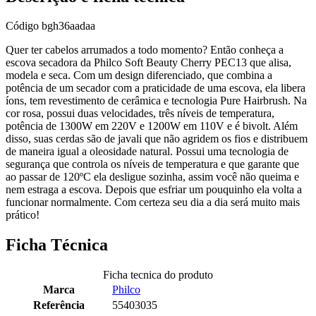
Código
bgh36aadaa
Quer ter cabelos arrumados a todo momento? Então conheça a
escova secadora da Philco Soft Beauty Cherry PEC13 que alisa,
modela e seca. Com um design diferenciado, que combina a
potência de um secador com a praticidade de uma escova, ela libera
íons, tem revestimento de cerâmica e tecnologia Pure Hairbrush. Na
cor rosa, possui duas velocidades, três níveis de temperatura,
potência de 1300W em 220V e 1200W em 110V e é bivolt. Além
disso, suas cerdas são de javali que não agridem os fios e distribuem
de maneira igual a oleosidade natural. Possui uma tecnologia de
segurança que controla os níveis de temperatura e que garante que
ao passar de 120ºC ela desligue sozinha, assim você não queima e
nem estraga a escova. Depois que esfriar um pouquinho ela volta a
funcionar normalmente. Com certeza seu dia a dia será muito mais
prático!
Ficha Técnica
Ficha tecnica do produto
Marca
Philco
Referência
55403035