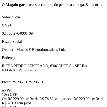
O
Magalu garante
a sua compra, do pedido à entrega.
Saiba mais
Sobre a loja
CNPJ
02.705.276/0001-09
Razão Social
Overlar - Moveis E Eletrodomesticos Ltda
Endereço
R CEL PEDRO PENTEADO, 630
CENTRO - SERRA
NEGRA/SP
13930-000
Preço R$ 206,91
R$
206
,
91
no Pix
10% OFF
Ou R$ 229,90 em 3x de R$ 76,63 sem juros
ou
R$ 229,90
em
3
x de
R$ 76,63
sem juros