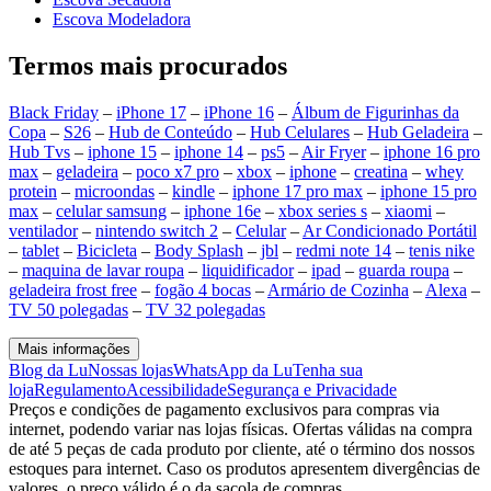
Escova Modeladora
Termos mais procurados
Black Friday
–
iPhone 17
–
iPhone 16
–
Álbum de Figurinhas da
Copa
–
S26
–
Hub de Conteúdo
–
Hub Celulares
–
Hub Geladeira
–
Hub Tvs
–
iphone 15
–
iphone 14
–
ps5
–
Air Fryer
–
iphone 16 pro
max
–
geladeira
–
poco x7 pro
–
xbox
–
iphone
–
creatina
–
whey
protein
–
microondas
–
kindle
–
iphone 17 pro max
–
iphone 15 pro
max
–
celular samsung
–
iphone 16e
–
xbox series s
–
xiaomi
–
ventilador
–
nintendo switch 2
–
Celular
–
Ar Condicionado Portátil
–
tablet
–
Bicicleta
–
Body Splash
–
jbl
–
redmi note 14
–
tenis nike
–
maquina de lavar roupa
–
liquidificador
–
ipad
–
guarda roupa
–
geladeira frost free
–
fogão 4 bocas
–
Armário de Cozinha
–
Alexa
–
TV 50 polegadas
–
TV 32 polegadas
Mais informações
Blog da Lu
Nossas lojas
WhatsApp da Lu
Tenha sua
loja
Regulamento
Acessibilidade
Segurança e Privacidade
Preços e condições de pagamento exclusivos para compras via
internet, podendo variar nas lojas físicas. Ofertas válidas na compra
de até 5 peças de cada produto por cliente, até o término dos nossos
estoques para internet. Caso os produtos apresentem divergências de
valores, o preço válido é o da sacola de compras.