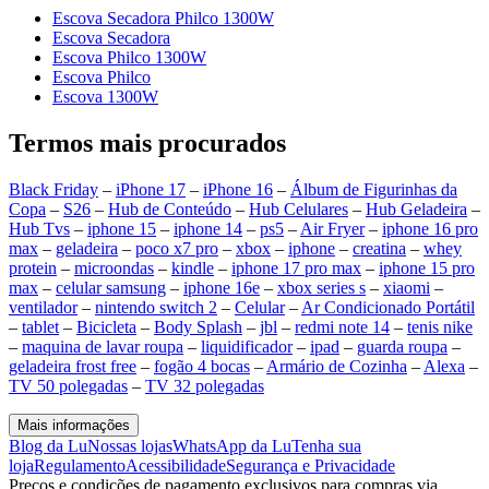
Escova Secadora Philco 1300W
Escova Secadora
Escova Philco 1300W
Escova Philco
Escova 1300W
Termos mais procurados
Black Friday
–
iPhone 17
–
iPhone 16
–
Álbum de Figurinhas da
Copa
–
S26
–
Hub de Conteúdo
–
Hub Celulares
–
Hub Geladeira
–
Hub Tvs
–
iphone 15
–
iphone 14
–
ps5
–
Air Fryer
–
iphone 16 pro
max
–
geladeira
–
poco x7 pro
–
xbox
–
iphone
–
creatina
–
whey
protein
–
microondas
–
kindle
–
iphone 17 pro max
–
iphone 15 pro
max
–
celular samsung
–
iphone 16e
–
xbox series s
–
xiaomi
–
ventilador
–
nintendo switch 2
–
Celular
–
Ar Condicionado Portátil
–
tablet
–
Bicicleta
–
Body Splash
–
jbl
–
redmi note 14
–
tenis nike
–
maquina de lavar roupa
–
liquidificador
–
ipad
–
guarda roupa
–
geladeira frost free
–
fogão 4 bocas
–
Armário de Cozinha
–
Alexa
–
TV 50 polegadas
–
TV 32 polegadas
Mais informações
Blog da Lu
Nossas lojas
WhatsApp da Lu
Tenha sua
loja
Regulamento
Acessibilidade
Segurança e Privacidade
Preços e condições de pagamento exclusivos para compras via