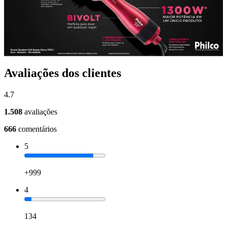
Avaliações dos clientes
4.7
1.508
avaliações
666
comentários
5
+999
4
134