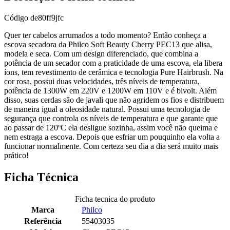
Código
de80ff9jfc
Quer ter cabelos arrumados a todo momento? Então conheça a
escova secadora da Philco Soft Beauty Cherry PEC13 que alisa,
modela e seca. Com um design diferenciado, que combina a
potência de um secador com a praticidade de uma escova, ela libera
íons, tem revestimento de cerâmica e tecnologia Pure Hairbrush. Na
cor rosa, possui duas velocidades, três níveis de temperatura,
potência de 1300W em 220V e 1200W em 110V e é bivolt. Além
disso, suas cerdas são de javali que não agridem os fios e distribuem
de maneira igual a oleosidade natural. Possui uma tecnologia de
segurança que controla os níveis de temperatura e que garante que
ao passar de 120ºC ela desligue sozinha, assim você não queima e
nem estraga a escova. Depois que esfriar um pouquinho ela volta a
funcionar normalmente. Com certeza seu dia a dia será muito mais
prático!
Ficha Técnica
Ficha tecnica do produto
Marca
Philco
Referência
55403035