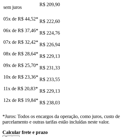
R$ 209,90
sem juros
05x de
R$ 44,52
*
R$ 222,60
06x de
R$ 37,46
*
R$ 224,76
07x de
R$ 32,42
*
R$ 226,94
08x de
R$ 28,64
*
R$ 229,13
09x de
R$ 25,70
*
R$ 231,33
10x de
R$ 23,36
*
R$ 233,55
11x de
R$ 20,83
*
R$ 229,13
12x de
R$ 19,84
*
R$ 238,03
*Juros: Todos os encargos da operação, como juros, custo de
parcelamento e outras tarifas estão incluídas neste valor.
Calcular frete e prazo