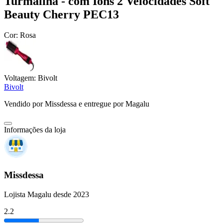
Turmalina - com Íons 2 Velocidades Soft
Beauty Cherry PEC13
Cor:
Rosa
Voltagem:
Bivolt
Bivolt
Vendido por
Missdessa
e entregue por
Magalu
Informações da loja
Missdessa
Lojista Magalu desde 2023
2.2