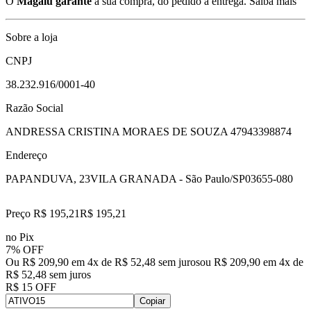
O
Magalu garante
a sua compra, do pedido à entrega.
Saiba mais
Sobre a loja
CNPJ
38.232.916/0001-40
Razão Social
ANDRESSA CRISTINA MORAES DE SOUZA 47943398874
Endereço
PAPANDUVA, 23
VILA GRANADA - São Paulo/SP
03655-080
Preço R$ 195,21
R$
195
,
21
no Pix
7% OFF
Ou R$ 209,90 em 4x de R$ 52,48 sem juros
ou
R$ 209,90
em
4
x de
R$ 52,48
sem juros
R$ 15 OFF
Copiar