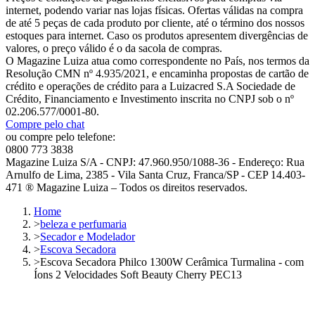
internet, podendo variar nas lojas físicas. Ofertas válidas na compra
de até 5 peças de cada produto por cliente, até o término dos nossos
estoques para internet. Caso os produtos apresentem divergências de
valores, o preço válido é o da sacola de compras.
O Magazine Luiza atua como correspondente no País, nos termos da
Resolução CMN nº 4.935/2021, e encaminha propostas de cartão de
crédito e operações de crédito para a Luizacred S.A Sociedade de
Crédito, Financiamento e Investimento inscrita no CNPJ sob o nº
02.206.577/0001-80.
Compre pelo chat
ou compre pelo telefone:
0800 773 3838
Magazine Luiza S/A - CNPJ: 47.960.950/1088-36 - Endereço: Rua
Arnulfo de Lima, 2385 - Vila Santa Cruz, Franca/SP - CEP 14.403-
471 ® Magazine Luiza – Todos os direitos reservados.
Home
>
beleza e perfumaria
>
Secador e Modelador
>
Escova Secadora
>
Escova Secadora Philco 1300W Cerâmica Turmalina - com
Íons 2 Velocidades Soft Beauty Cherry PEC13