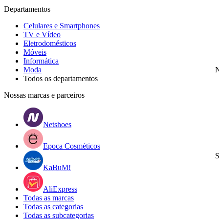
Departamentos
Celulares e Smartphones
TV e Vídeo
Eletrodomésticos
Móveis
Informática
Moda
N
Todos os departamentos
Nossas marcas e parceiros
Netshoes
Epoca Cosméticos
S
KaBuM!
AliExpress
Todas as marcas
Todas as categorias
Todas as subcategorias