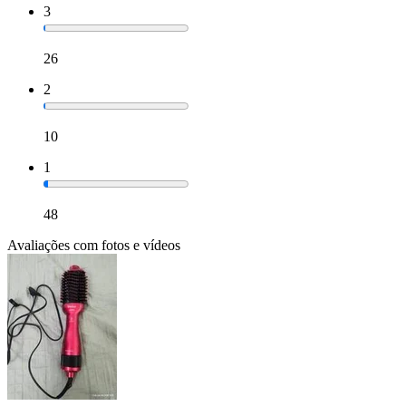
3
26
2
10
1
48
Avaliações com fotos e vídeos