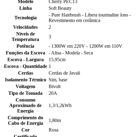
Modelo
Cherry PEC13
Linha
Soft Beauty
- Pure Hairbrush - Libera tourmaline íons -
Tecnologia
Revestimento em cerâmica
Velocidades
2
Níveis de
3
Temperatura
Potência
- 1300W em 220V - 1200W em 110V
Funções da Escova
- Alisa - Modela - Seca
Escova - Largura
15,95cm
Escova - Quantidade
1
Cerdas
Cerdas de Javali
Isolamento Térmico
Sim, base
Voltagem
Bivolt
Tipo de Tomada
20A
Consumo
Aproximado de
1,3/1,2kWh
Energia
Comprimento do
1,80m
Cabo de Energia
Cor
Rosa
Certificado