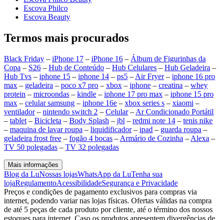
Escova Philco
Escova Beauty
Termos mais procurados
Black Friday
–
iPhone 17
–
iPhone 16
–
Álbum de Figurinhas da
Copa
–
S26
–
Hub de Conteúdo
–
Hub Celulares
–
Hub Geladeira
–
Hub Tvs
–
iphone 15
–
iphone 14
–
ps5
–
Air Fryer
–
iphone 16 pro
max
–
geladeira
–
poco x7 pro
–
xbox
–
iphone
–
creatina
–
whey
protein
–
microondas
–
kindle
–
iphone 17 pro max
–
iphone 15 pro
max
–
celular samsung
–
iphone 16e
–
xbox series s
–
xiaomi
–
ventilador
–
nintendo switch 2
–
Celular
–
Ar Condicionado Portátil
–
tablet
–
Bicicleta
–
Body Splash
–
jbl
–
redmi note 14
–
tenis nike
–
maquina de lavar roupa
–
liquidificador
–
ipad
–
guarda roupa
–
geladeira frost free
–
fogão 4 bocas
–
Armário de Cozinha
–
Alexa
–
TV 50 polegadas
–
TV 32 polegadas
Mais informações
Blog da Lu
Nossas lojas
WhatsApp da Lu
Tenha sua
loja
Regulamento
Acessibilidade
Segurança e Privacidade
Preços e condições de pagamento exclusivos para compras via
internet, podendo variar nas lojas físicas. Ofertas válidas na compra
de até 5 peças de cada produto por cliente, até o término dos nossos
estoques para internet. Caso os produtos apresentem divergências de