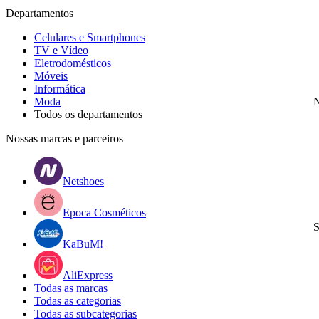
Departamentos
Celulares e Smartphones
TV e Vídeo
Eletrodomésticos
Móveis
Informática
Moda
N
Todos os departamentos
Nossas marcas e parceiros
Netshoes
Epoca Cosméticos
S
KaBuM!
AliExpress
Todas as marcas
Todas as categorias
Todas as subcategorias