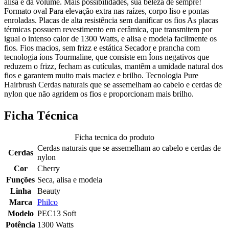
alisa e dá volume. Mais possibilidades, sua beleza de sempre!
Formato oval Para elevação extra nas raízes, corpo liso e pontas
enroladas. Placas de alta resistência sem danificar os fios As placas
térmicas possuem revestimento em cerâmica, que transmitem por
igual o intenso calor de 1300 Watts, e alisa e modela facilmente os
fios. Fios macios, sem frizz e estática Secador e prancha com
tecnologia íons Tourmaline, que consiste em Íons negativos que
reduzem o frizz, fecham as cutículas, mantêm a umidade natural dos
fios e garantem muito mais maciez e brilho. Tecnologia Pure
Hairbrush Cerdas naturais que se assemelham ao cabelo e cerdas de
nylon que não agridem os fios e proporcionam mais brilho.
Ficha Técnica
Ficha tecnica do produto
Cerdas naturais que se assemelham ao cabelo e cerdas de
Cerdas
nylon
Cor
Cherry
Funções
Seca, alisa e modela
Linha
Beauty
Marca
Philco
Modelo
PEC13 Soft
Potência
1300 Watts