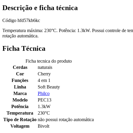
Descrição e ficha técnica
Código
hfd57kb6kc
Temperatura máxima: 230°C. Potência: 1.3kW. Possui controle de temp
rotação automática.
Ficha Técnica
Ficha tecnica do produto
Cerdas
naturais
Cor
Cherry
Funções
4 em 1
Linha
Soft Beauty
Marca
Philco
Modelo
PEC13
Potência
1.3kW
Temperatura
230°C
Tipo de Rotação
não possui rotação automática
Voltagem
Bivolt