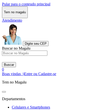
Pular para o conteudo principal
Tem no magalu
Atendimento
Digite seu CEP
Buscar no Magalu
Buscar
0
Boas vindas :)
Entre ou Cadastre-se
Tem no Magalu
Departamentos
Celulares e Smartphones