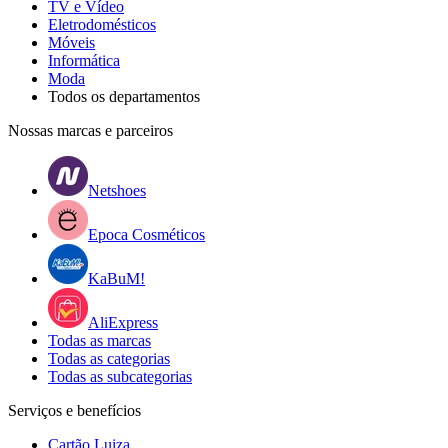
TV e Vídeo
Eletrodomésticos
Móveis
Informática
Moda
Todos os departamentos
Nossas marcas e parceiros
Netshoes
Epoca Cosméticos
KaBuM!
AliExpress
Todas as marcas
Todas as categorias
Todas as subcategorias
Serviços e benefícios
Cartão Luiza