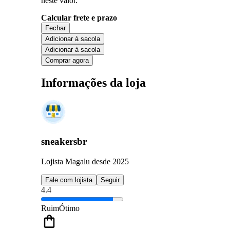
neste valor.
Calcular frete e prazo
Fechar
Adicionar à sacola
Adicionar à sacola
Comprar agora
Informações da loja
sneakersbr
Lojista Magalu desde 2025
Fale com lojista
Seguir
4.4
Ruim
Ótimo