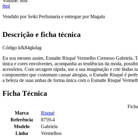
Volume:
8ml
8ml
Vendido por
Seiki Perfumaria
e entregue por
Magalu
Descrição e ficha técnica
Código
kfk84gkdag
Eu sou mesmo assim, Esmalte Risqué Vermelho Cremoso Gabriela. Tod
única e cores envolventes, acompanha as tendências da moda, possib
acessórios. Com secagem rápida, use a sua imaginação e crie lindas na
componentes que costumam causar alergias, o Esmalte Risqué é perfeit
a beleza de suas unhas de forma única com o Esmalte Risqué Verme
Ficha Técnica
Ficha
Marca
Risqué
Referência
8759-4
Modelo
Gabriela
Linha
Vermelhos