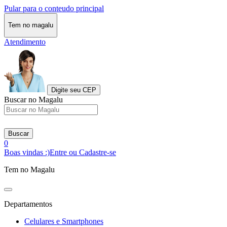
Pular para o conteudo principal
Tem no magalu
Atendimento
Digite seu CEP
Buscar no Magalu
Buscar
0
Boas vindas :)
Entre ou Cadastre-se
Tem no Magalu
Departamentos
Celulares e Smartphones