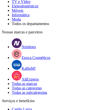
TV e Vídeo
Eletrodomésticos
Móveis
Informática
Moda
Todos os departamentos
Nossas marcas e parceiros
Netshoes
Epoca Cosméticos
KaBuM!
AliExpress
Todas as marcas
Todas as categorias
Todas as subcategorias
Serviços e benefícios
Cartão Luiza