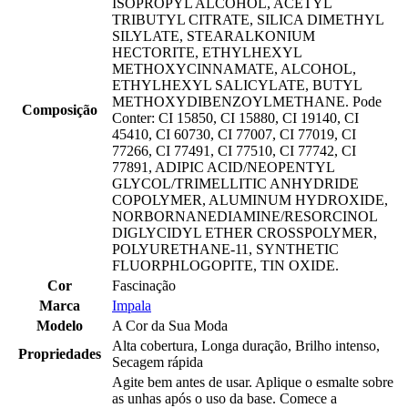
ISOPROPYL ALCOHOL, ACETYL
TRIBUTYL CITRATE, SILICA DIMETHYL
SILYLATE, STEARALKONIUM
HECTORITE, ETHYLHEXYL
METHOXYCINNAMATE, ALCOHOL,
ETHYLHEXYL SALICYLATE, BUTYL
METHOXYDIBENZOYLMETHANE. Pode
Composição
Conter: CI 15850, CI 15880, CI 19140, CI
45410, CI 60730, CI 77007, CI 77019, CI
77266, CI 77491, CI 77510, CI 77742, CI
77891, ADIPIC ACID/NEOPENTYL
GLYCOL/TRIMELLITIC ANHYDRIDE
COPOLYMER, ALUMINUM HYDROXIDE,
NORBORNANEDIAMINE/RESORCINOL
DIGLYCIDYL ETHER CROSSPOLYMER,
POLYURETHANE-11, SYNTHETIC
FLUORPHLOGOPITE, TIN OXIDE.
Cor
Fascinação
Marca
Impala
Modelo
A Cor da Sua Moda
Alta cobertura, Longa duração, Brilho intenso,
Propriedades
Secagem rápida
Agite bem antes de usar. Aplique o esmalte sobre
as unhas após o uso da base. Comece a