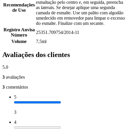
esmaltação pelo centro e, em seguida, preencha
Recomendações
as laterais. Se desejar aplique uma segunda
de Uso
camada de esmalte. Use um palito com algodão
umedecido em removedor para limpar o excesso
do esmalte. Finalize com um secante.
Registro Anvisa
25351.709754/2014-11
Número
Volume
7,5ml
Avaliações dos clientes
5.0
3
avaliações
3
comentários
5
3
4