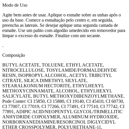
Modo de Uso
Agite bem antes de usar. Aplique o esmalte sobre as unhas após o
uso da base. Comece a esmaltação pelo centro e, em seguida,
preencha as laterais. Se desejar aplique uma segunda camada de
esmalte. Use um palito com algodão umedecido em removedor para
limpar o excesso do esmalte. Finalize com um secante.
.
Composição
BUTYL ACETATE, TOLUENE, ETHYL ACETATE,
NITROCELLULOSE, TOSYLAMIDE/FORMALDEHYDE
RESIN, ISOPROPYL ALCOHOL, ACETYL TRIBUTYL
CITRATE, SILICA DIMETHYL SILYLATE,
STEARALKONIUM HECTORITE, ETHYLHEXYL
METHOXYCINNAMATE, ALCOHOL, ETHYLHEXYL
SALICYLATE, BUTYL METHOXYDIBENZOYLMETHANE.
Pode Conter: CI 15850, CI 15880, CI 19140, CI 45410, CI 60730,
CI 77007, CI 77019, CI 77266, CI 77491, CI 77510, CI 77742, CI
77891, ADIPIC ACID/NEOPENTYL GLYCOL/TRIMELLITIC
ANHYDRIDE COPOLYMER, ALUMINUM HYDROXIDE,
NORBORNANEDIAMINE/RESORCINOL DIGLYCIDYL
ETHER CROSSPOLYMER, POLYURETHANE-11,