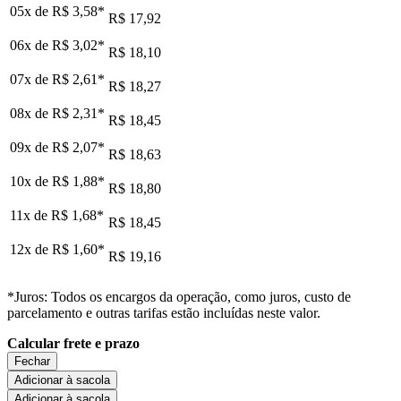
05x de
R$ 3,58
*
R$ 17,92
06x de
R$ 3,02
*
R$ 18,10
07x de
R$ 2,61
*
R$ 18,27
08x de
R$ 2,31
*
R$ 18,45
09x de
R$ 2,07
*
R$ 18,63
10x de
R$ 1,88
*
R$ 18,80
11x de
R$ 1,68
*
R$ 18,45
12x de
R$ 1,60
*
R$ 19,16
*Juros: Todos os encargos da operação, como juros, custo de
parcelamento e outras tarifas estão incluídas neste valor.
Calcular frete e prazo
Fechar
Adicionar à sacola
Adicionar à sacola