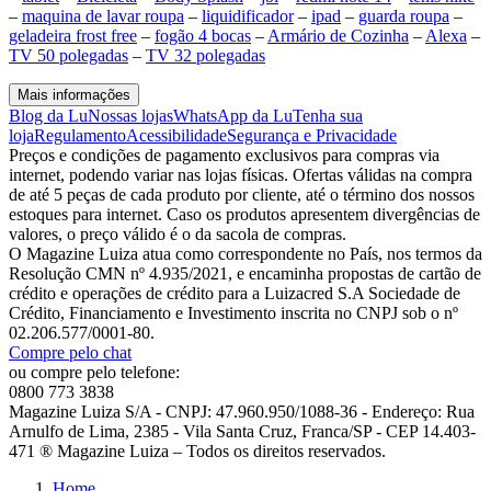
–
maquina de lavar roupa
–
liquidificador
–
ipad
–
guarda roupa
–
geladeira frost free
–
fogão 4 bocas
–
Armário de Cozinha
–
Alexa
–
TV 50 polegadas
–
TV 32 polegadas
Mais informações
Blog da Lu
Nossas lojas
WhatsApp da Lu
Tenha sua
loja
Regulamento
Acessibilidade
Segurança e Privacidade
Preços e condições de pagamento exclusivos para compras via
internet, podendo variar nas lojas físicas. Ofertas válidas na compra
de até 5 peças de cada produto por cliente, até o término dos nossos
estoques para internet. Caso os produtos apresentem divergências de
valores, o preço válido é o da sacola de compras.
O Magazine Luiza atua como correspondente no País, nos termos da
Resolução CMN nº 4.935/2021, e encaminha propostas de cartão de
crédito e operações de crédito para a Luizacred S.A Sociedade de
Crédito, Financiamento e Investimento inscrita no CNPJ sob o nº
02.206.577/0001-80.
Compre pelo chat
ou compre pelo telefone:
0800 773 3838
Magazine Luiza S/A - CNPJ: 47.960.950/1088-36 - Endereço: Rua
Arnulfo de Lima, 2385 - Vila Santa Cruz, Franca/SP - CEP 14.403-
471 ® Magazine Luiza – Todos os direitos reservados.
Home