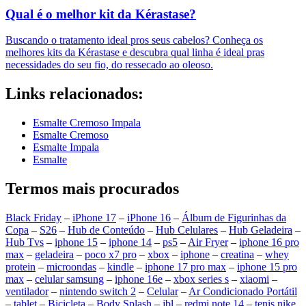
Qual é o melhor kit da Kérastase?
Buscando o tratamento ideal pros seus cabelos? Conheça os
melhores kits da Kérastase e descubra qual linha é ideal pras
necessidades do seu fio, do ressecado ao oleoso.
Links relacionados:
Esmalte Cremoso Impala
Esmalte Cremoso
Esmalte Impala
Esmalte
Termos mais procurados
Black Friday
–
iPhone 17
–
iPhone 16
–
Álbum de Figurinhas da
Copa
–
S26
–
Hub de Conteúdo
–
Hub Celulares
–
Hub Geladeira
–
Hub Tvs
–
iphone 15
–
iphone 14
–
ps5
–
Air Fryer
–
iphone 16 pro
max
–
geladeira
–
poco x7 pro
–
xbox
–
iphone
–
creatina
–
whey
protein
–
microondas
–
kindle
–
iphone 17 pro max
–
iphone 15 pro
max
–
celular samsung
–
iphone 16e
–
xbox series s
–
xiaomi
–
ventilador
–
nintendo switch 2
–
Celular
–
Ar Condicionado Portátil
–
tablet
–
Bicicleta
–
Body Splash
–
jbl
–
redmi note 14
–
tenis nike