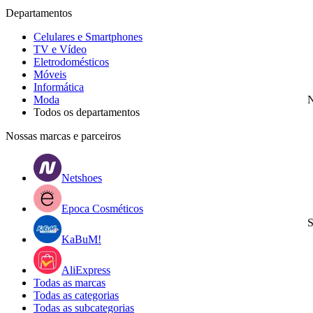
Departamentos
Celulares e Smartphones
TV e Vídeo
Eletrodomésticos
Móveis
Informática
Moda
N
Todos os departamentos
Nossas marcas e parceiros
Netshoes
Epoca Cosméticos
S
KaBuM!
AliExpress
Todas as marcas
Todas as categorias
Todas as subcategorias