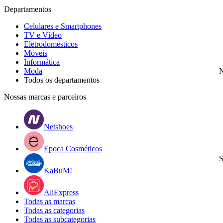
Departamentos
Celulares e Smartphones
TV e Vídeo
Eletrodomésticos
Móveis
Informática
Moda
N
Todos os departamentos
Nossas marcas e parceiros
Netshoes
Epoca Cosméticos
S
KaBuM!
AliExpress
Todas as marcas
Todas as categorias
Todas as subcategorias