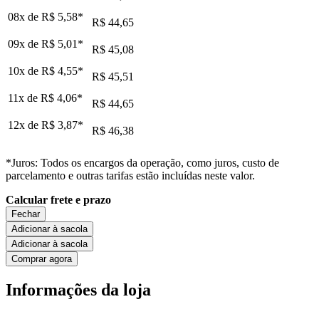
08x de
R$ 5,58
*
R$ 44,65
09x de
R$ 5,01
*
R$ 45,08
10x de
R$ 4,55
*
R$ 45,51
11x de
R$ 4,06
*
R$ 44,65
12x de
R$ 3,87
*
R$ 46,38
*Juros: Todos os encargos da operação, como juros, custo de
parcelamento e outras tarifas estão incluídas neste valor.
Calcular frete e prazo
Fechar
Adicionar à sacola
Adicionar à sacola
Comprar agora
Informações da loja