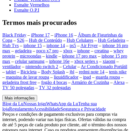
Esmalte Vermelhos
Esmalte O.P.I
Termos mais procurados
Black Friday
–
iPhone 17
–
iPhone 16
–
Álbum de Figurinhas da
Copa
–
S26
–
Hub de Conteúdo
–
Hub Celulares
–
Hub Geladeira
–
Hub Tvs
–
iphone 15
–
iphone 14
–
ps5
–
Air Fryer
–
iphone 16 pro
max
–
geladeira
–
poco x7 pro
–
xbox
–
iphone
–
creatina
–
whey
protein
–
microondas
–
kindle
–
iphone 17 pro max
–
iphone 15 pro
max
–
celular samsung
–
iphone 16e
–
xbox series s
–
xiaomi
–
ventilador
–
nintendo switch 2
–
Celular
–
Ar Condicionado Portátil
–
tablet
–
Bicicleta
–
Body Splash
–
jbl
–
redmi note 14
–
tenis nike
–
maquina de lavar roupa
–
liquidificador
–
ipad
–
guarda roupa
–
geladeira frost free
–
fogão 4 bocas
–
Armário de Cozinha
–
Alexa
–
TV 50 polegadas
–
TV 32 polegadas
Mais informações
Blog da Lu
Nossas lojas
WhatsApp da Lu
Tenha sua
loja
Regulamento
Acessibilidade
Segurança e Privacidade
Preços e condições de pagamento exclusivos para compras via
internet, podendo variar nas lojas físicas. Ofertas válidas na compra
de até 5 peças de cada produto por cliente, até o término dos nossos
estoques para internet. Caso os produtos apresentem divergências de