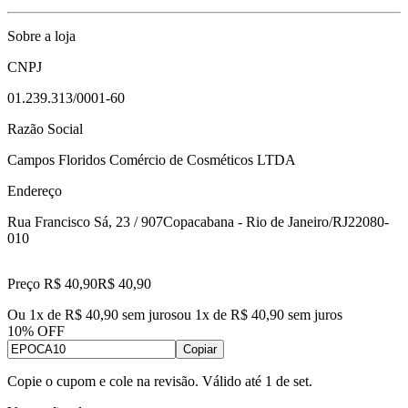
Sobre a loja
CNPJ
01.239.313/0001-60
Razão Social
Campos Floridos Comércio de Cosméticos LTDA
Endereço
Rua Francisco Sá, 23 / 907
Copacabana - Rio de Janeiro/RJ
22080-
010
Preço R$ 40,90
R$
40
,
90
Ou 1x de R$ 40,90 sem juros
ou
1
x de
R$ 40,90
sem juros
10% OFF
Copiar
Copie o cupom e cole na revisão. Válido até
1 de set
.