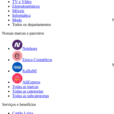
TV e Vídeo
Eletrodomésticos
Móveis
Informática
Moda
N
Todos os departamentos
Nossas marcas e parceiros
Netshoes
Epoca Cosméticos
S
KaBuM!
AliExpress
Todas as marcas
Todas as categorias
Todas as subcategorias
Serviços e benefícios
Cartão Luiza