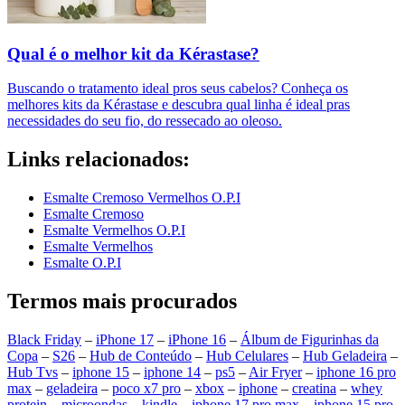
Qual é o melhor kit da Kérastase?
Buscando o tratamento ideal pros seus cabelos? Conheça os
melhores kits da Kérastase e descubra qual linha é ideal pras
necessidades do seu fio, do ressecado ao oleoso.
Links relacionados:
Esmalte Cremoso Vermelhos O.P.I
Esmalte Cremoso
Esmalte Vermelhos O.P.I
Esmalte Vermelhos
Esmalte O.P.I
Termos mais procurados
Black Friday
–
iPhone 17
–
iPhone 16
–
Álbum de Figurinhas da
Copa
–
S26
–
Hub de Conteúdo
–
Hub Celulares
–
Hub Geladeira
–
Hub Tvs
–
iphone 15
–
iphone 14
–
ps5
–
Air Fryer
–
iphone 16 pro
max
–
geladeira
–
poco x7 pro
–
xbox
–
iphone
–
creatina
–
whey
protein
–
microondas
–
kindle
–
iphone 17 pro max
–
iphone 15 pro