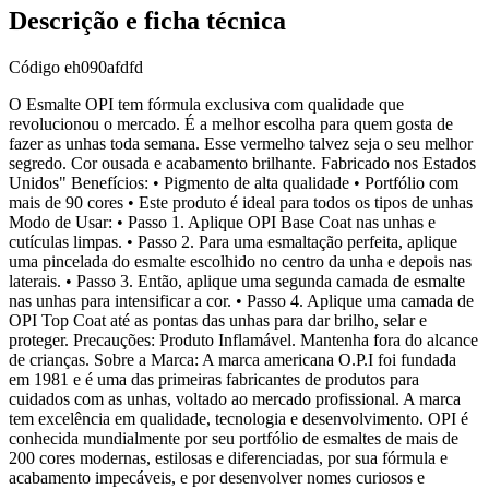
Descrição e ficha técnica
Código
eh090afdfd
O Esmalte OPI tem fórmula exclusiva com qualidade que
revolucionou o mercado. É a melhor escolha para quem gosta de
fazer as unhas toda semana. Esse vermelho talvez seja o seu melhor
segredo. Cor ousada e acabamento brilhante. Fabricado nos Estados
Unidos" Benefícios: • Pigmento de alta qualidade • Portfólio com
mais de 90 cores • Este produto é ideal para todos os tipos de unhas
Modo de Usar: • Passo 1. Aplique OPI Base Coat nas unhas e
cutículas limpas. • Passo 2. Para uma esmaltação perfeita, aplique
uma pincelada do esmalte escolhido no centro da unha e depois nas
laterais. • Passo 3. Então, aplique uma segunda camada de esmalte
nas unhas para intensificar a cor. • Passo 4. Aplique uma camada de
OPI Top Coat até as pontas das unhas para dar brilho, selar e
proteger. Precauções: Produto Inflamável. Mantenha fora do alcance
de crianças. Sobre a Marca: A marca americana O.P.I foi fundada
em 1981 e é uma das primeiras fabricantes de produtos para
cuidados com as unhas, voltado ao mercado profissional. A marca
tem excelência em qualidade, tecnologia e desenvolvimento. OPI é
conhecida mundialmente por seu portfólio de esmaltes de mais de
200 cores modernas, estilosas e diferenciadas, por sua fórmula e
acabamento impecáveis, e por desenvolver nomes curiosos e