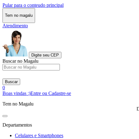
Pular para o conteudo principal
Tem no magalu
Atendimento
Digite seu CEP
Buscar no Magalu
Buscar
0
Boas vindas :)
Entre ou Cadastre-se
Tem no Magalu
D
Departamentos
Celulares e Smartphones