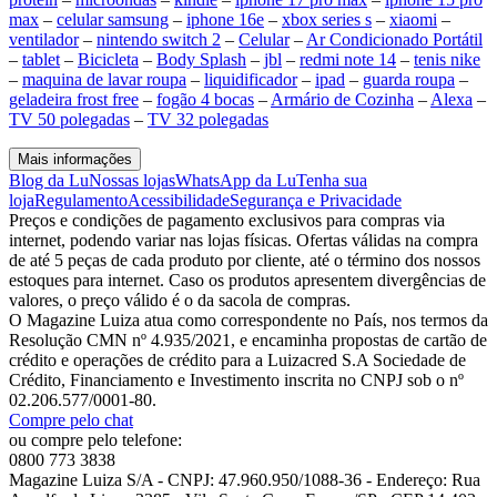
max
–
celular samsung
–
iphone 16e
–
xbox series s
–
xiaomi
–
ventilador
–
nintendo switch 2
–
Celular
–
Ar Condicionado Portátil
–
tablet
–
Bicicleta
–
Body Splash
–
jbl
–
redmi note 14
–
tenis nike
–
maquina de lavar roupa
–
liquidificador
–
ipad
–
guarda roupa
–
geladeira frost free
–
fogão 4 bocas
–
Armário de Cozinha
–
Alexa
–
TV 50 polegadas
–
TV 32 polegadas
Mais informações
Blog da Lu
Nossas lojas
WhatsApp da Lu
Tenha sua
loja
Regulamento
Acessibilidade
Segurança e Privacidade
Preços e condições de pagamento exclusivos para compras via
internet, podendo variar nas lojas físicas. Ofertas válidas na compra
de até 5 peças de cada produto por cliente, até o término dos nossos
estoques para internet. Caso os produtos apresentem divergências de
valores, o preço válido é o da sacola de compras.
O Magazine Luiza atua como correspondente no País, nos termos da
Resolução CMN nº 4.935/2021, e encaminha propostas de cartão de
crédito e operações de crédito para a Luizacred S.A Sociedade de
Crédito, Financiamento e Investimento inscrita no CNPJ sob o nº
02.206.577/0001-80.
Compre pelo chat
ou compre pelo telefone:
0800 773 3838
Magazine Luiza S/A - CNPJ: 47.960.950/1088-36 - Endereço: Rua