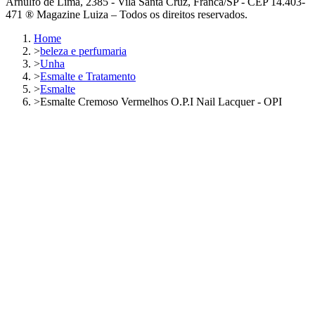
Arnulfo de Lima, 2385 - Vila Santa Cruz, Franca/SP - CEP 14.403-
471 ® Magazine Luiza – Todos os direitos reservados.
Home
>
beleza e perfumaria
>
Unha
>
Esmalte e Tratamento
>
Esmalte
>
Esmalte Cremoso Vermelhos O.P.I Nail Lacquer - OPI