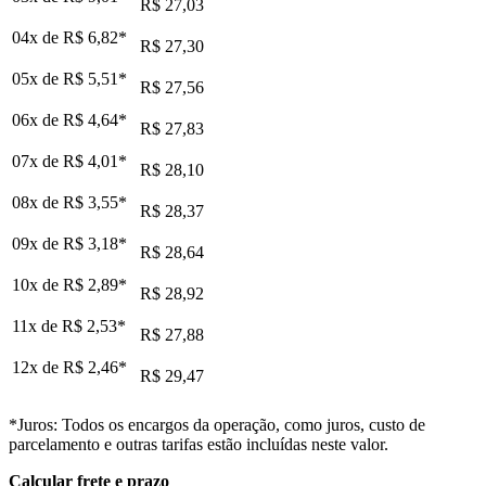
R$ 27,03
04x de
R$ 6,82
*
R$ 27,30
05x de
R$ 5,51
*
R$ 27,56
06x de
R$ 4,64
*
R$ 27,83
07x de
R$ 4,01
*
R$ 28,10
08x de
R$ 3,55
*
R$ 28,37
09x de
R$ 3,18
*
R$ 28,64
10x de
R$ 2,89
*
R$ 28,92
11x de
R$ 2,53
*
R$ 27,88
12x de
R$ 2,46
*
R$ 29,47
*Juros: Todos os encargos da operação, como juros, custo de
parcelamento e outras tarifas estão incluídas neste valor.
Calcular frete e prazo