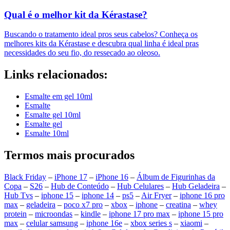
Qual é o melhor kit da Kérastase?
Buscando o tratamento ideal pros seus cabelos? Conheça os
melhores kits da Kérastase e descubra qual linha é ideal pras
necessidades do seu fio, do ressecado ao oleoso.
Links relacionados:
Esmalte em gel 10ml
Esmalte
Esmalte gel 10ml
Esmalte gel
Esmalte 10ml
Termos mais procurados
Black Friday
–
iPhone 17
–
iPhone 16
–
Álbum de Figurinhas da
Copa
–
S26
–
Hub de Conteúdo
–
Hub Celulares
–
Hub Geladeira
–
Hub Tvs
–
iphone 15
–
iphone 14
–
ps5
–
Air Fryer
–
iphone 16 pro
max
–
geladeira
–
poco x7 pro
–
xbox
–
iphone
–
creatina
–
whey
protein
–
microondas
–
kindle
–
iphone 17 pro max
–
iphone 15 pro
max
–
celular samsung
–
iphone 16e
–
xbox series s
–
xiaomi
–