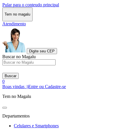
Pular para o conteudo principal
Tem no magalu
Atendimento
Digite seu CEP
Buscar no Magalu
Buscar
0
Boas vindas :)
Entre ou Cadastre-se
Tem no Magalu
Departamentos
Celulares e Smartphones