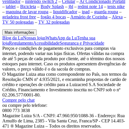
ventilador
–
nintendo switch 2
–
Celular
–
Ar Condicionado Portátil
–
tablet
–
Bicicleta
–
Body Splash
–
jbl
–
redmi note 14
–
tenis nike
–
maquina de lavar roupa
–
liquidificador
–
ipad
–
guarda roupa
–
geladeira frost free
–
fogão 4 bocas
–
Armário de Cozinha
–
Alexa
–
TV 50 polegadas
–
TV 32 polegadas
Mais informações
Blog da Lu
Nossas lojas
WhatsApp da Lu
Tenha sua
loja
Regulamento
Acessibilidade
Segurança e Privacidade
Preços e condições de pagamento exclusivos para compras via
internet, podendo variar nas lojas físicas. Ofertas válidas na compra
de até 5 peças de cada produto por cliente, até o término dos nossos
estoques para internet. Caso os produtos apresentem divergências de
valores, o preço válido é o da sacola de compras.
O Magazine Luiza atua como correspondente no País, nos termos da
Resolução CMN nº 4.935/2021, e encaminha propostas de cartão de
crédito e operações de crédito para a Luizacred S.A Sociedade de
Crédito, Financiamento e Investimento inscrita no CNPJ sob o nº
02.206.577/0001-80.
Compre pelo chat
ou compre pelo telefone:
0800 773 3838
Magazine Luiza S/A - CNPJ: 47.960.950/1088-36 - Endereço: Rua
Arnulfo de Lima, 2385 - Vila Santa Cruz, Franca/SP - CEP 14.403-
471 ® Magazine Luiza – Todos os direitos reservados.