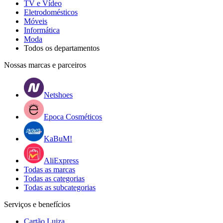
TV e Vídeo
Eletrodomésticos
Móveis
Informática
Moda
Todos os departamentos
Nossas marcas e parceiros
Netshoes
Epoca Cosméticos
KaBuM!
AliExpress
Todas as marcas
Todas as categorias
Todas as subcategorias
Serviços e benefícios
Cartão Luiza