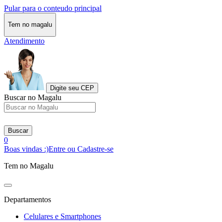
Pular para o conteudo principal
Tem no magalu
Atendimento
Digite seu CEP
Buscar no Magalu
Buscar
0
Boas vindas :)
Entre ou Cadastre-se
Tem no Magalu
Departamentos
Celulares e Smartphones