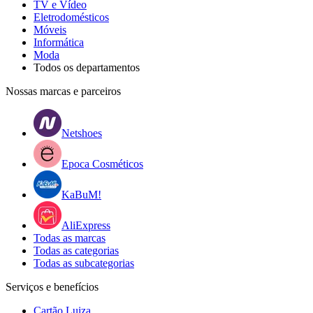
TV e Vídeo
Eletrodomésticos
Móveis
Informática
Moda
Todos os departamentos
Nossas marcas e parceiros
Netshoes
Epoca Cosméticos
KaBuM!
AliExpress
Todas as marcas
Todas as categorias
Todas as subcategorias
Serviços e benefícios
Cartão Luiza