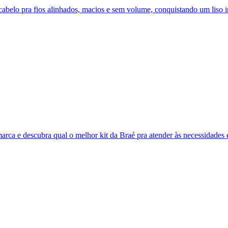
abelo pra fios alinhados, macios e sem volume, conquistando um liso i
arca e descubra qual o melhor kit da Braé pra atender às necessidades 