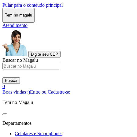
Pular para o conteudo principal
Tem no magalu
Atendimento
Digite seu CEP
Buscar no Magalu
Buscar
0
Boas vindas :)
Entre ou Cadastre-se
Tem no Magalu
Departamentos
Celulares e Smartphones