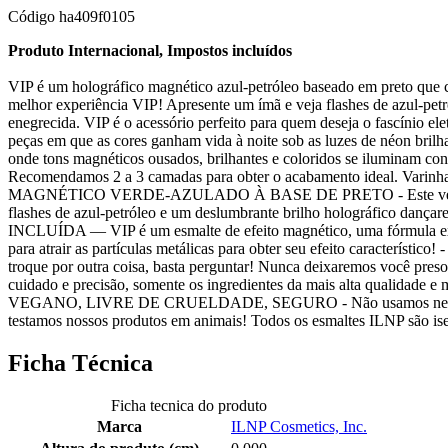
Código
ha409f0105
Produto Internacional, Impostos incluídos
VIP é um holográfico magnético azul-petróleo baseado em preto que 
melhor experiência VIP! Apresente um ímã e veja flashes de azul-petr
enegrecida. VIP é o acessório perfeito para quem deseja o fascínio ele
peças em que as cores ganham vida à noite sob as luzes de néon brilha
onde tons magnéticos ousados, brilhantes e coloridos se iluminam con
Recomendamos 2 a 3 camadas para obter o acabamento ideal. Va
MAGNÉTICO VERDE-AZULADO À BASE DE PRETO - Este verde-azul
flashes de azul-petróleo e um deslumbrante brilho holográfico 
INCLUÍDA — VIP é um esmalte de efeito magnético, uma fórmula exc
para atrair as partículas metálicas para obter seu efeito caracte
troque por outra coisa, basta perguntar! Nunca deixaremos você 
cuidado e precisão, somente os ingredientes da mais alta qualidade
VEGANO, LIVRE DE CRUELDADE, SEGURO - Não usamos nenhum ing
testamos nossos produtos em animais! Todos os esmaltes ILNP são isen
Ficha Técnica
Ficha tecnica do produto
Marca
ILNP Cosmetics, Inc.