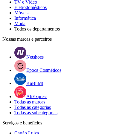
TV e Vídeo
Eletrodomésticos
Móveis
Informática
Moda
Todos os departamentos
Nossas marcas e parceiros
Netshoes
Epoca Cosméticos
KaBuM!
AliExpress
Todas as marcas
Todas as categorias
Todas as subcategorias
Serviços e benefícios
Cartão Luiza