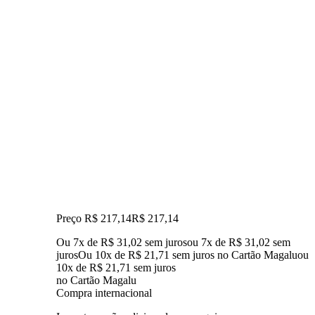
Preço R$ 217,14
R$
217
,
14
Ou 7x de R$ 31,02 sem juros
ou
7
x de
R$ 31,02
sem
juros
Ou 10x de R$ 21,71 sem juros no Cartão Magalu
ou
10
x de
R$ 21,71
sem juros
no Cartão Magalu
Compra internacional