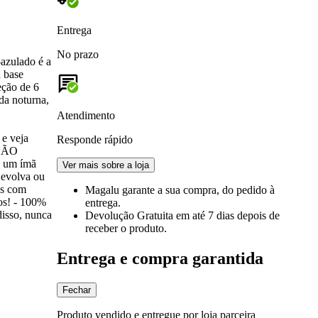
Entrega
No prazo
azulado é a
a base
eção de 6
da noturna,
Atendimento
e veja
Responde rápido
 NÃO
e um ímã
Ver mais sobre a loja
Devolva ou
os com
Magalu garante
a sua compra, do pedido à
os! - 100%
entrega.
sso, nunca
Devolução Gratuita
em até 7 dias depois de
receber o produto.
Entrega e compra garantida
Fechar
Produto vendido e entregue por loja parceira