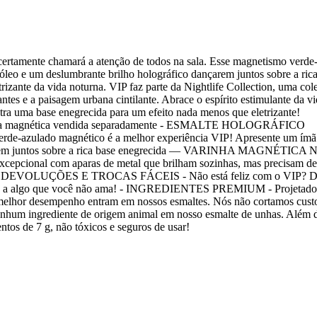
certamente chamará a atenção de todos na sala. Esse magnetismo verde-
óleo e um deslumbrante brilho holográfico dançarem juntos sobre a ric
trizante da vida noturna. VIP faz parte da Nightlife Collection, uma col
ntes e a paisagem urbana cintilante. Abrace o espírito estimulante da vi
tra uma base enegrecida para um efeito nada menos que eletrizante!
rinha magnética vendida separadamente - ESMALTE HOLOGRÁFICO
ado magnético é a melhor experiência VIP! Apresente um ímã 
dançarem juntos sobre a rica base enegrecida — VARINHA MAGNÉTICA
epcional com aparas de metal que brilham sozinhas, mas precisam d
rístico! - DEVOLUÇÕES E TROCAS FÁCEIS - Não está feliz com o VIP? 
preso a algo que você não ama! - INGREDIENTES PREMIUM - Projetad
 e melhor desempenho entram em nossos esmaltes. Nós não cortamos cust
rediente de origem animal em nosso esmalte de unhas. Além di
tos de 7 g, não tóxicos e seguros de usar!