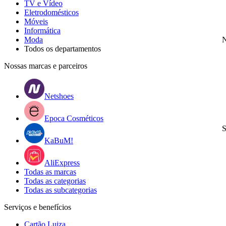
TV e Vídeo
Eletrodomésticos
Móveis
Informática
Moda
N
Todos os departamentos
Nossas marcas e parceiros
Netshoes
Epoca Cosméticos
S
KaBuM!
AliExpress
Todas as marcas
Todas as categorias
Todas as subcategorias
Serviços e benefícios
Cartão Luiza