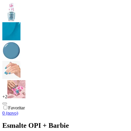
+
2
Favoritar
0 (novo)
Esmalte OPI + Barbie