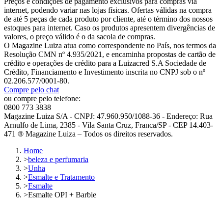
Preços e condições de pagamento exclusivos para compras via
internet, podendo variar nas lojas físicas. Ofertas válidas na compra
de até 5 peças de cada produto por cliente, até o término dos nossos
estoques para internet. Caso os produtos apresentem divergências de
valores, o preço válido é o da sacola de compras.
O Magazine Luiza atua como correspondente no País, nos termos da
Resolução CMN nº 4.935/2021, e encaminha propostas de cartão de
crédito e operações de crédito para a Luizacred S.A Sociedade de
Crédito, Financiamento e Investimento inscrita no CNPJ sob o nº
02.206.577/0001-80.
Compre pelo chat
ou compre pelo telefone:
0800 773 3838
Magazine Luiza S/A - CNPJ: 47.960.950/1088-36 - Endereço: Rua
Arnulfo de Lima, 2385 - Vila Santa Cruz, Franca/SP - CEP 14.403-
471 ® Magazine Luiza – Todos os direitos reservados.
Home
>
beleza e perfumaria
>
Unha
>
Esmalte e Tratamento
>
Esmalte
>
Esmalte OPI + Barbie