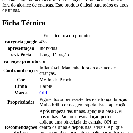
fora do alcance de crianças. Este produto é ideal para todos os tipos
de unhas.
Ficha Técnica
Ficha tecnica do produto
categoria google
478
apresentação
Individual
resistência
Longa Duração
variação produto
cor
Inflamável. Mantenha fora do alcance de
Contraindicações
crianças.
Cor
My Job Is Beach
Linha
Barbie
Marca
OPI
Pigmentos super-resistentes e de longa duração.
Propriedades
Muito brilho e secagem rápida. Fácil aplicação.
Após limpeza das unhas, aplique a base OPI
nas unhas. Para uma esmaltação perfeita,
aplique uma pincelada do esmalte OPI no
Recomendações
centro da unha e depois nas laterais. Aplique
de Uso
uma segunda camada de esmalte nas unhas para