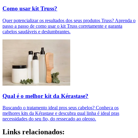
Como usar kit Truss?
Quer potencializar os resultados dos seus produtos Truss? Aprenda o
passo a passo de como usar o kit Truss corretamente e garanta
cabelos saudáveis e deslumbrantes.
Qual é o melhor kit da Kérastase?
Buscando o tratamento ideal pros seus cabelos? Conheça os
melhores kits da Kérastase e descubra qual linha é ideal pras
necessidades do seu fio, do ressecado ao oleoso.
Links relacionados: