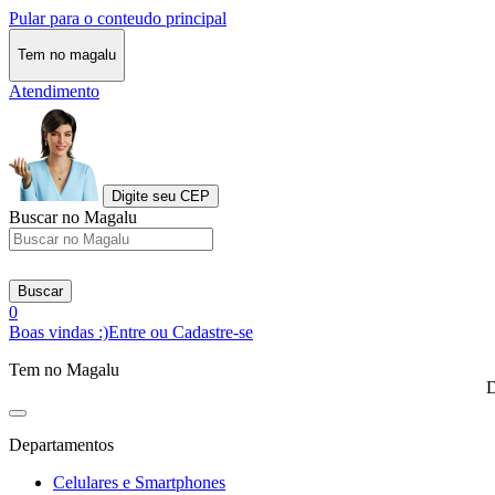
Pular para o conteudo principal
Tem no magalu
Atendimento
Digite seu CEP
Buscar no Magalu
Buscar
0
Boas vindas :)
Entre ou Cadastre-se
Tem no Magalu
D
Departamentos
Celulares e Smartphones