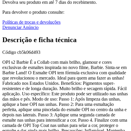
Devolva seu produto em até 7 dias do recebimento.
Para devolver o produto consulte:
Políticas de trocas e devoluções
Denunciar Anúncio
Descrição e ficha técnica
Código
cb5k06d493
OPI s2 Barbie É a Collab com mais brilho, glamour e cores
exclusivas de esmaltes inspirada no novo filme, Barbie. Sinta-se em
Barbie Land! O Esmalte OPI tem fórmula exclusiva com qualidade
que revolucionou o mercado. Ideal para quem ama fazer as unhas!
Fabricado nos Estados Unidos. Benefícios: Pigmentos super-
resistentes e de longa duração. Muito brilho e secagem rápida. Fácil
aplicação. Uso específico: Este produto pode ser utilizado nas unhas
das mãos e pés. Modo de uso: Passo 1: Após limpeza das unhas,
aplique a base OPI nas unhas. Passo 2: Para uma esmaltação
perfeita, aplique uma pincelada do esmalte OPI no centro da unha e
depois nas laterais. Passo 3: Aplique uma segunda camada de
esmalte nas unhas para intensificar a cor. Passo 4. Finalize com uma
camada de OPI Top Coat nas unhas para selar a cor, proteger o
esmalte e dar ainda mais brilho. Precauções: Inflamável. Mantenha