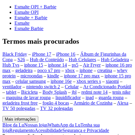
Esmalte OPI + Barbie
Esmalte OPI
Esmalte + Barbie
Esmalte
Esmalte Barbie
Termos mais procurados
Black Friday
–
iPhone 17
–
iPhone 16
–
Álbum de Figurinhas da
Copa
–
S26
–
Hub de Conteúdo
–
Hub Celulares
–
Hub Geladeira
–
Hub Tvs
–
iphone 15
–
iphone 14
–
ps5
–
Air Fryer
–
iphone 16 pro
max
–
geladeira
–
poco x7 pro
–
xbox
–
iphone
–
creatina
–
whey
protein
–
microondas
–
kindle
–
iphone 17 pro max
–
iphone 15 pro
max
–
celular samsung
–
iphone 16e
–
xbox series s
–
xiaomi
–
ventilador
–
nintendo switch 2
–
Celular
–
Ar Condicionado Portátil
–
tablet
–
Bicicleta
–
Body Splash
–
jbl
–
redmi note 14
–
tenis nike
–
maquina de lavar roupa
–
liquidificador
–
ipad
–
guarda roupa
–
geladeira frost free
–
fogão 4 bocas
–
Armário de Cozinha
–
Alexa
–
TV 50 polegadas
–
TV 32 polegadas
Mais informações
Blog da Lu
Nossas lojas
WhatsApp da Lu
Tenha sua
loja
Regulamento
Acessibilidade
Segurança e Privacidade