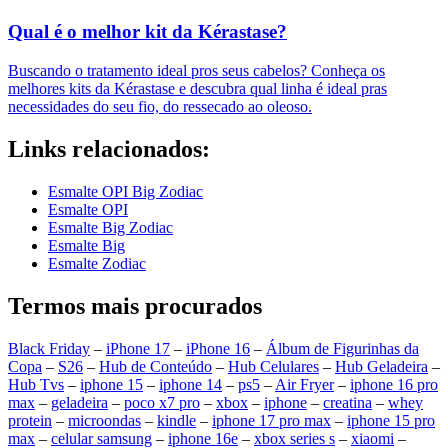
Qual é o melhor kit da Kérastase?
Buscando o tratamento ideal pros seus cabelos? Conheça os
melhores kits da Kérastase e descubra qual linha é ideal pras
necessidades do seu fio, do ressecado ao oleoso.
Links relacionados:
Esmalte OPI Big Zodiac
Esmalte OPI
Esmalte Big Zodiac
Esmalte Big
Esmalte Zodiac
Termos mais procurados
Black Friday
–
iPhone 17
–
iPhone 16
–
Álbum de Figurinhas da
Copa
–
S26
–
Hub de Conteúdo
–
Hub Celulares
–
Hub Geladeira
–
Hub Tvs
–
iphone 15
–
iphone 14
–
ps5
–
Air Fryer
–
iphone 16 pro
max
–
geladeira
–
poco x7 pro
–
xbox
–
iphone
–
creatina
–
whey
protein
–
microondas
–
kindle
–
iphone 17 pro max
–
iphone 15 pro
max
–
celular samsung
–
iphone 16e
–
xbox series s
–
xiaomi
–