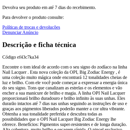
Devolva seu produto em até 7 dias do recebimento.
Para devolver o produto consulte:
Políticas de trocas e devoluções
Denunciar Anúncio
Descrição e ficha técnica
Código
ef43c7ka34
Encontre o tom ideal de acordo com o seu signo do zodíaco na linha
Nail Lacquer . Esta nova coleção da OPI, Big Zodiac Energy , é
uma coleção muito mágica onde encontrará 12 tonalidades cheias de
luz e brilho. Com ele você pode começar a expressar a energia única
do seu signo. Tons que canalizam as estrelas e os elementos e vão
encher a sua manicure de brilho e magia. A linha OPI Nail Lacquer
proporcionará brilho duradouro e brilho infinito às suas unhas. Eles
durarão intactos até 7 dias nas unhas seguindo as instruções de uso e
graças aos pigmentos liberados poderão manter a cor ultra vibrante.
Obtenha a sua tonalidade preferida e descubra todas as
possibilidades que o OPI Nail Lacquer Big Zodiac Energy lhe
oferece. Benefícios: Pigmentos super-resistentes e de longa duração.
Alta cobertura, muito brilho e secagem rápida. O pincel exclusivo