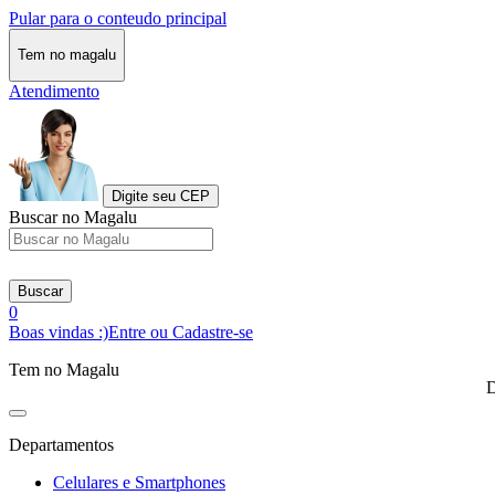
Pular para o conteudo principal
Tem no magalu
Atendimento
Digite seu CEP
Buscar no Magalu
Buscar
0
Boas vindas :)
Entre ou Cadastre-se
Tem no Magalu
D
Departamentos
Celulares e Smartphones