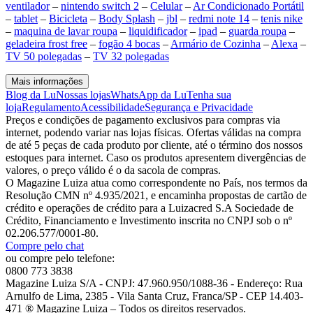
ventilador
–
nintendo switch 2
–
Celular
–
Ar Condicionado Portátil
–
tablet
–
Bicicleta
–
Body Splash
–
jbl
–
redmi note 14
–
tenis nike
–
maquina de lavar roupa
–
liquidificador
–
ipad
–
guarda roupa
–
geladeira frost free
–
fogão 4 bocas
–
Armário de Cozinha
–
Alexa
–
TV 50 polegadas
–
TV 32 polegadas
Mais informações
Blog da Lu
Nossas lojas
WhatsApp da Lu
Tenha sua
loja
Regulamento
Acessibilidade
Segurança e Privacidade
Preços e condições de pagamento exclusivos para compras via
internet, podendo variar nas lojas físicas. Ofertas válidas na compra
de até 5 peças de cada produto por cliente, até o término dos nossos
estoques para internet. Caso os produtos apresentem divergências de
valores, o preço válido é o da sacola de compras.
O Magazine Luiza atua como correspondente no País, nos termos da
Resolução CMN nº 4.935/2021, e encaminha propostas de cartão de
crédito e operações de crédito para a Luizacred S.A Sociedade de
Crédito, Financiamento e Investimento inscrita no CNPJ sob o nº
02.206.577/0001-80.
Compre pelo chat
ou compre pelo telefone:
0800 773 3838
Magazine Luiza S/A - CNPJ: 47.960.950/1088-36 - Endereço: Rua
Arnulfo de Lima, 2385 - Vila Santa Cruz, Franca/SP - CEP 14.403-
471 ® Magazine Luiza – Todos os direitos reservados.