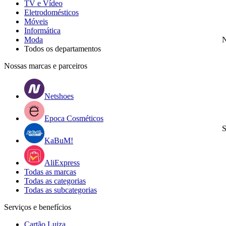
TV e Vídeo
Eletrodomésticos
Móveis
Informática
Moda
N
Todos os departamentos
Nossas marcas e parceiros
Netshoes
Epoca Cosméticos
S
KaBuM!
AliExpress
Todas as marcas
Todas as categorias
Todas as subcategorias
Serviços e benefícios
Cartão Luiza