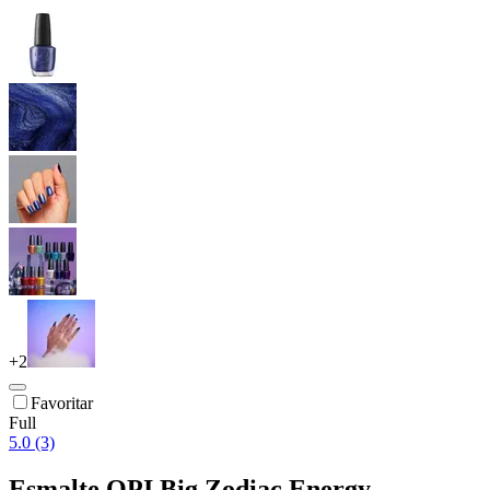
+
2
Favoritar
Full
5.0 (3)
Esmalte OPI Big Zodiac Energy