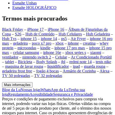
Esmalte Unhas
Esmalte HOLOGRÁFICO
Termos mais procurados
Black Friday
–
iPhone 17
–
iPhone 16
–
Álbum de Figurinhas da
Copa
–
S26
–
Hub de Conteúdo
–
Hub Celulares
–
Hub Geladeira
–
Hub Tvs
–
iphone 15
–
iphone 14
–
ps5
–
Air Fryer
–
iphone 16 pro
max
–
geladeira
–
poco x7 pro
–
xbox
–
iphone
–
creatina
–
whey
protein
–
microondas
–
kindle
–
iphone 17 pro max
–
iphone 15 pro
max
–
celular samsung
–
iphone 16e
–
xbox series s
–
xiaomi
–
ventilador
–
nintendo switch 2
–
Celular
–
Ar Condicionado Portátil
–
tablet
–
Bicicleta
–
Body Splash
–
jbl
–
redmi note 14
–
tenis nike
–
maquina de lavar roupa
–
liquidificador
–
ipad
–
guarda roupa
–
geladeira frost free
–
fogão 4 bocas
–
Armário de Cozinha
–
Alexa
–
TV 50 polegadas
–
TV 32 polegadas
Mais informações
Blog da Lu
Nossas lojas
WhatsApp da Lu
Tenha sua
loja
Regulamento
Acessibilidade
Segurança e Privacidade
Preços e condições de pagamento exclusivos para compras via
internet, podendo variar nas lojas físicas. Ofertas válidas na compra
de até 5 peças de cada produto por cliente, até o término dos nossos
estoques para internet. Caso os produtos apresentem divergências de