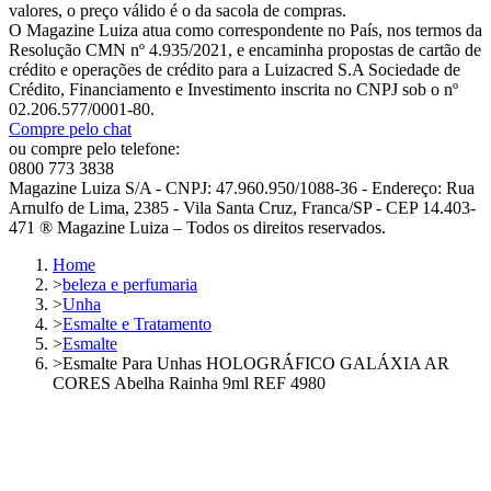
valores, o preço válido é o da sacola de compras.
O Magazine Luiza atua como correspondente no País, nos termos da
Resolução CMN nº 4.935/2021, e encaminha propostas de cartão de
crédito e operações de crédito para a Luizacred S.A Sociedade de
Crédito, Financiamento e Investimento inscrita no CNPJ sob o nº
02.206.577/0001-80.
Compre pelo chat
ou compre pelo telefone:
0800 773 3838
Magazine Luiza S/A - CNPJ: 47.960.950/1088-36 - Endereço: Rua
Arnulfo de Lima, 2385 - Vila Santa Cruz, Franca/SP - CEP 14.403-
471 ® Magazine Luiza – Todos os direitos reservados.
Home
>
beleza e perfumaria
>
Unha
>
Esmalte e Tratamento
>
Esmalte
>
Esmalte Para Unhas HOLOGRÁFICO GALÁXIA AR
CORES Abelha Rainha 9ml REF 4980