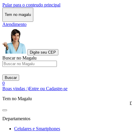
Pular para o conteudo principal
Tem no magalu
Atendimento
Digite seu CEP
Buscar no Magalu
Buscar
0
Boas vindas :)
Entre ou Cadastre-se
Tem no Magalu
D
Departamentos
Celulares e Smartphones