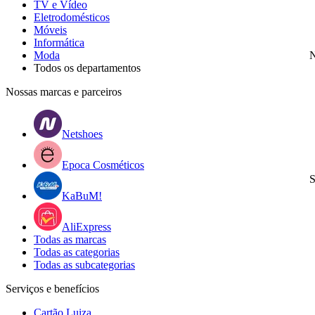
TV e Vídeo
Eletrodomésticos
Móveis
Informática
Moda
N
Todos os departamentos
Nossas marcas e parceiros
Netshoes
Epoca Cosméticos
S
KaBuM!
AliExpress
Todas as marcas
Todas as categorias
Todas as subcategorias
Serviços e benefícios
Cartão Luiza