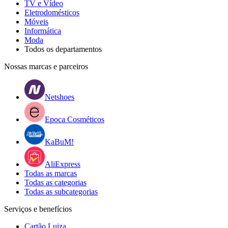
TV e Vídeo
Eletrodomésticos
Móveis
Informática
Moda
Todos os departamentos
Nossas marcas e parceiros
Netshoes
Epoca Cosméticos
KaBuM!
AliExpress
Todas as marcas
Todas as categorias
Todas as subcategorias
Serviços e benefícios
Cartão Luiza