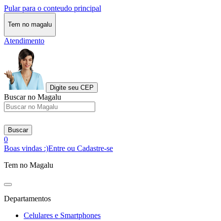
Pular para o conteudo principal
Tem no magalu
Atendimento
Digite seu CEP
Buscar no Magalu
Buscar
0
Boas vindas :)
Entre ou Cadastre-se
Tem no Magalu
Departamentos
Celulares e Smartphones