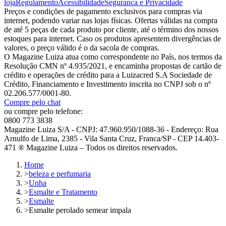
loja
Regulamento
Acessibilidade
Segurança e Privacidade
Preços e condições de pagamento exclusivos para compras via
internet, podendo variar nas lojas físicas. Ofertas válidas na compra
de até 5 peças de cada produto por cliente, até o término dos nossos
estoques para internet. Caso os produtos apresentem divergências de
valores, o preço válido é o da sacola de compras.
O Magazine Luiza atua como correspondente no País, nos termos da
Resolução CMN nº 4.935/2021, e encaminha propostas de cartão de
crédito e operações de crédito para a Luizacred S.A Sociedade de
Crédito, Financiamento e Investimento inscrita no CNPJ sob o nº
02.206.577/0001-80.
Compre pelo chat
ou compre pelo telefone:
0800 773 3838
Magazine Luiza S/A - CNPJ: 47.960.950/1088-36 - Endereço: Rua
Arnulfo de Lima, 2385 - Vila Santa Cruz, Franca/SP - CEP 14.403-
471 ® Magazine Luiza – Todos os direitos reservados.
Home
>
beleza e perfumaria
>
Unha
>
Esmalte e Tratamento
>
Esmalte
>
Esmalte perolado semear impala