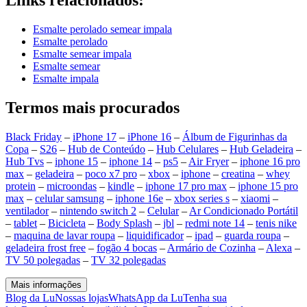
Esmalte perolado semear impala
Esmalte perolado
Esmalte semear impala
Esmalte semear
Esmalte impala
Termos mais procurados
Black Friday
–
iPhone 17
–
iPhone 16
–
Álbum de Figurinhas da
Copa
–
S26
–
Hub de Conteúdo
–
Hub Celulares
–
Hub Geladeira
–
Hub Tvs
–
iphone 15
–
iphone 14
–
ps5
–
Air Fryer
–
iphone 16 pro
max
–
geladeira
–
poco x7 pro
–
xbox
–
iphone
–
creatina
–
whey
protein
–
microondas
–
kindle
–
iphone 17 pro max
–
iphone 15 pro
max
–
celular samsung
–
iphone 16e
–
xbox series s
–
xiaomi
–
ventilador
–
nintendo switch 2
–
Celular
–
Ar Condicionado Portátil
–
tablet
–
Bicicleta
–
Body Splash
–
jbl
–
redmi note 14
–
tenis nike
–
maquina de lavar roupa
–
liquidificador
–
ipad
–
guarda roupa
–
geladeira frost free
–
fogão 4 bocas
–
Armário de Cozinha
–
Alexa
–
TV 50 polegadas
–
TV 32 polegadas
Mais informações
Blog da Lu
Nossas lojas
WhatsApp da Lu
Tenha sua