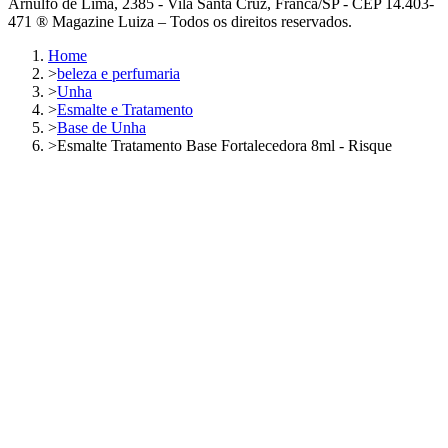
Arnulfo de Lima, 2385 - Vila Santa Cruz, Franca/SP - CEP 14.403-
471 ® Magazine Luiza – Todos os direitos reservados.
Home
>
beleza e perfumaria
>
Unha
>
Esmalte e Tratamento
>
Base de Unha
>
Esmalte Tratamento Base Fortalecedora 8ml - Risque