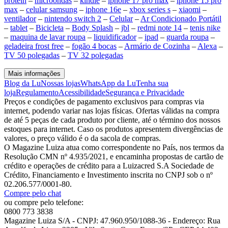
protein
–
microondas
–
kindle
–
iphone 17 pro max
–
iphone 15 pro
max
–
celular samsung
–
iphone 16e
–
xbox series s
–
xiaomi
–
ventilador
–
nintendo switch 2
–
Celular
–
Ar Condicionado Portátil
–
tablet
–
Bicicleta
–
Body Splash
–
jbl
–
redmi note 14
–
tenis nike
–
maquina de lavar roupa
–
liquidificador
–
ipad
–
guarda roupa
–
geladeira frost free
–
fogão 4 bocas
–
Armário de Cozinha
–
Alexa
–
TV 50 polegadas
–
TV 32 polegadas
Mais informações
Blog da Lu
Nossas lojas
WhatsApp da Lu
Tenha sua
loja
Regulamento
Acessibilidade
Segurança e Privacidade
Preços e condições de pagamento exclusivos para compras via
internet, podendo variar nas lojas físicas. Ofertas válidas na compra
de até 5 peças de cada produto por cliente, até o término dos nossos
estoques para internet. Caso os produtos apresentem divergências de
valores, o preço válido é o da sacola de compras.
O Magazine Luiza atua como correspondente no País, nos termos da
Resolução CMN nº 4.935/2021, e encaminha propostas de cartão de
crédito e operações de crédito para a Luizacred S.A Sociedade de
Crédito, Financiamento e Investimento inscrita no CNPJ sob o nº
02.206.577/0001-80.
Compre pelo chat
ou compre pelo telefone:
0800 773 3838
Magazine Luiza S/A - CNPJ: 47.960.950/1088-36 - Endereço: Rua