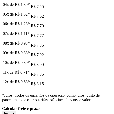
04x de
R$ 1,89
*
R$ 7,55
05x de
R$ 1,52
*
R$ 7,62
06x de
R$ 1,28
*
R$ 7,70
07x de
R$ 1,11
*
R$ 7,77
08x de
R$ 0,98
*
R$ 7,85
09x de
R$ 0,88
*
R$ 7,92
10x de
R$ 0,80
*
R$ 8,00
11x de
R$ 0,71
*
R$ 7,85
12x de
R$ 0,68
*
R$ 8,15
*Juros: Todos os encargos da operação, como juros, custo de
parcelamento e outras tarifas estão incluídas neste valor.
Calcular frete e prazo
Fechar