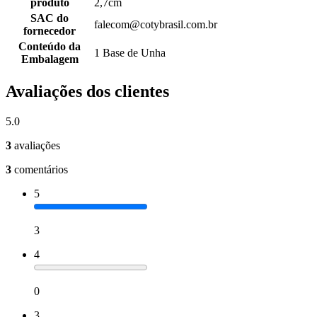
produto
2,7cm
SAC do
falecom@cotybrasil.com.br
fornecedor
Conteúdo da
1 Base de Unha
Embalagem
Avaliações dos clientes
5.0
3
avaliações
3
comentários
5
3
4
0
3