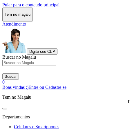
Pular para o conteudo principal
Tem no magalu
Atendimento
Digite seu CEP
Buscar no Magalu
Buscar
0
Boas vindas :)
Entre ou Cadastre-se
Tem no Magalu
D
Departamentos
Celulares e Smartphones