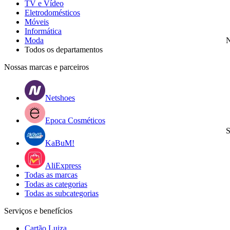
TV e Vídeo
Eletrodomésticos
Móveis
Informática
Moda
N
Todos os departamentos
Nossas marcas e parceiros
Netshoes
Epoca Cosméticos
S
KaBuM!
AliExpress
Todas as marcas
Todas as categorias
Todas as subcategorias
Serviços e benefícios
Cartão Luiza