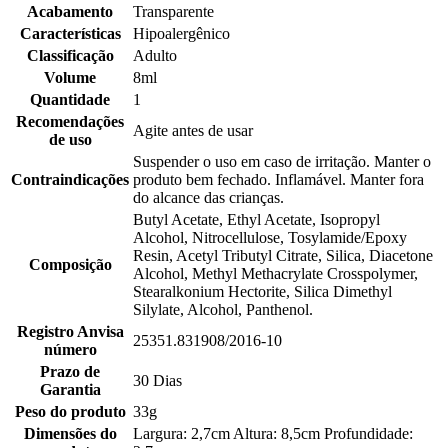
Acabamento
Transparente
Características
Hipoalergênico
Classificação
Adulto
Volume
8ml
Quantidade
1
Recomendações
Agite antes de usar
de uso
Suspender o uso em caso de irritação. Manter o
Contraindicações
produto bem fechado. Inflamável. Manter fora
do alcance das crianças.
Butyl Acetate, Ethyl Acetate, Isopropyl
Alcohol, Nitrocellulose, Tosylamide/Epoxy
Resin, Acetyl Tributyl Citrate, Silica, Diacetone
Composição
Alcohol, Methyl Methacrylate Crosspolymer,
Stearalkonium Hectorite, Silica Dimethyl
Silylate, Alcohol, Panthenol.
Registro Anvisa
25351.831908/2016-10
número
Prazo de
30 Dias
Garantia
Peso do produto
33g
Dimensões do
Largura: 2,7cm Altura: 8,5cm Profundidade: