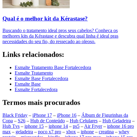
Qual é o melhor kit da Kérastase?
Buscando o tratamento ideal pros seus cabelos? Conheça os
melhores kits da Kérastase e descubra qual linha é ideal pras
necessidades do seu fio, do ressecado ao oleoso.
Links relacionados:
Esmalte Tratamento Base Fortalecedora
Esmalte Tratamento
Esmalte Base Fortalecedora
Esmalte Base
Esmalte Fortalecedora
Termos mais procurados
Black Friday
–
iPhone 17
–
iPhone 16
–
Álbum de Figurinhas da
Copa
–
S26
–
Hub de Conteúdo
–
Hub Celulares
–
Hub Geladeira
–
Hub Tvs
–
iphone 15
–
iphone 14
–
ps5
–
Air Fryer
–
iphone 16 pro
max
–
geladeira
–
poco x7 pro
–
xbox
–
iphone
–
creatina
–
whey