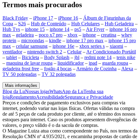
Termos mais procurados
Black Friday
–
iPhone 17
–
iPhone 16
–
Álbum de Figurinhas da
Copa
–
S26
–
Hub de Conteúdo
–
Hub Celulares
–
Hub Geladeira
–
Hub Tvs
–
iphone 15
–
iphone 14
–
ps5
–
Air Fryer
–
iphone 16 pro
max
–
geladeira
–
poco x7 pro
–
xbox
–
iphone
–
creatina
–
whey
protein
–
microondas
–
kindle
–
iphone 17 pro max
–
iphone 15 pro
max
–
celular samsung
–
iphone 16e
–
xbox series s
–
xiaomi
–
ventilador
–
nintendo switch 2
–
Celular
–
Ar Condicionado Portátil
–
tablet
–
Bicicleta
–
Body Splash
–
jbl
–
redmi note 14
–
tenis nike
–
maquina de lavar roupa
–
liquidificador
–
ipad
–
guarda roupa
–
geladeira frost free
–
fogão 4 bocas
–
Armário de Cozinha
–
Alexa
–
TV 50 polegadas
–
TV 32 polegadas
Mais informações
Blog da Lu
Nossas lojas
WhatsApp da Lu
Tenha sua
loja
Regulamento
Acessibilidade
Segurança e Privacidade
Preços e condições de pagamento exclusivos para compras via
internet, podendo variar nas lojas físicas. Ofertas válidas na compra
de até 5 peças de cada produto por cliente, até o término dos nossos
estoques para internet. Caso os produtos apresentem divergências de
valores, o preço válido é o da sacola de compras.
O Magazine Luiza atua como correspondente no País, nos termos da
Resolução CMN nº 4.935/2021, e encaminha propostas de cartão de