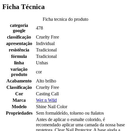
Ficha Técnica
Ficha tecnica do produto
categoria
478
google
classificação
Cruelty Free
apresentação
Individual
resistência
Tradicional
fórmula
Tradicional
linha
Unhas
variação
cor
produto
Acabamento
Alto brilho
Classificação
Cruelty Free
Cor
Casting Call
Marca
Wet n Wild
Modelo
Shine Nail Color
Propriedades
Sem formaldeído, tolueno ou ftalatos
Antes de aplicar o esmalte colorido, é
recomendado aplicar uma camada da nossa base
protetora, Clear Nail Protector. A base ajuda a