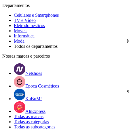
Departamentos
Celulares e Smartphones
TV e Vídeo
Eletrodomésticos
Móveis
Informática
Moda
N
Todos os departamentos
Nossas marcas e parceiros
Netshoes
Epoca Cosméticos
S
KaBuM!
AliExpress
Todas as marcas
Todas as categorias
Todas as subcategorias