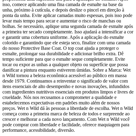
isso, comece aplicando uma fina camada de esmalte na base da
unha, próximo à cutícula, e depois deslize o pincel em direção à
ponta da unha. Evite aplicar camadas muito espessas, pois isso pode
levar mais tempo para secar e aumentar o risco de manchas ou
bolhas. Se necessário, aplique uma segunda camada de esmalte após
a primeira ter secado completamente. Isso ajudará a intensificar a cor
e garantir uma cobertura uniforme. Após a aplicação do esmalte
colorido e garantindo que ele esteja seco, finalize com uma camada
do nosso Protective Base Coat. O top coat ajuda a proteger o
esmalte, prolongar sua durabilidade e adicionar brilho extra. Dê
tempo suficiente para que o esmalte seque completamente. Evite
tocar ou expor as unhas a qualquer objeto ou superfície que possa
danificar a pintura enquanto estiverem úmidas. Sobre a Marca: Wet
n Wild tornou a beleza econômica acessível ao público em massa
desde 1979. Continuamos a reinventar o significado de valor com
itens essenciais de alto desempenho e novas inovações, infundidos
com ingredientes nutritivos essenciais em produtos limpos e livres de
crueldade. Nós nos recusamos a comprometer a qualidade e
estabelecemos expectativas em padrões muito além de nossos
preços. Wet n Wild dá às pessoas a liberdade de escolha. Wet n Wild
começa como a primeira marca de beleza de todos e surpreende ao
crescer e melhorar a cada novo lançamento. Com Wet n Wild você
pode comprar com liberdade e facilidade, oferece maquiagem para
performance, acessibilidade, diversão.