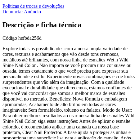
Políticas de trocas e devoluções
Denunciar Anúncio
Descrição e ficha técnica
Código
hefbda256d
Explore todas as possibilidades com a nossa ampla variedade de
cores, texturas e acabamentos que vão desde tons cremosos,
metálicos até brilhantes, com nossa linha de esmaltes Wet n Wild
Shine Nail Color . Não importa se você procura uma cor suave ou
ousada, temos exatamente o que você precisa para expressar sua
personalidade e estilo. Experimente novas combinações e crie looks
surpreendentes que vão além da imaginação. Com a qualidade
excepcional e durabilidade que oferecemos, estamos confiantes de
que você vai concordar que somos a melhor marca de esmaltes
disponível no mercado. Benefícios: Nova fórmula e embalagem
aprimoradas; Acabamento de alto brilho em todas as cores
imagináveis; Sem formaldeído, tolueno ou ftalatos. Modo de Usar:
Para obter melhores resultados ao usar nossa linha de esmaltes Wild
Shine Nail Color, siga estas instruções: Antes de aplicar o esmalte
colorido, é recomendado aplicar uma camada da nossa base
protetora, Clear Nail Protector. A base ajuda a proteger as unhas e
proporciona uma superfície lisa para a aplicação do esmalte. Após