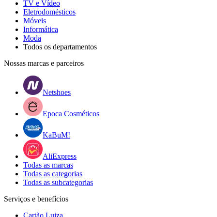
TV e Vídeo
Eletrodomésticos
Móveis
Informática
Moda
Todos os departamentos
Nossas marcas e parceiros
Netshoes
Epoca Cosméticos
KaBuM!
AliExpress
Todas as marcas
Todas as categorias
Todas as subcategorias
Serviços e benefícios
Cartão Luiza