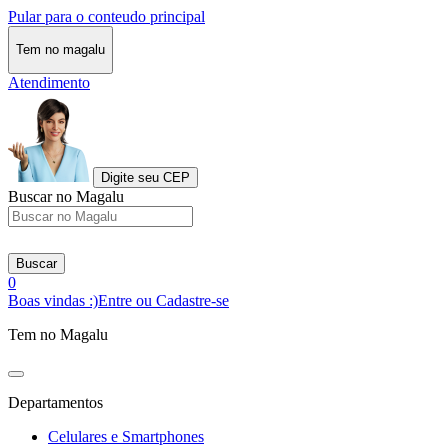
Pular para o conteudo principal
Tem no magalu
Atendimento
Digite seu CEP
Buscar no Magalu
Buscar
0
Boas vindas :)
Entre ou Cadastre-se
Tem no Magalu
Departamentos
Celulares e Smartphones