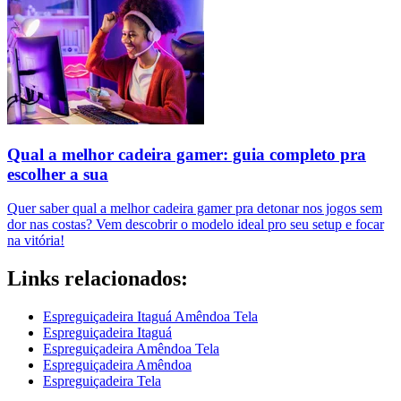
Qual a melhor cadeira gamer: guia completo pra
escolher a sua
Quer saber qual a melhor cadeira gamer pra detonar nos jogos sem
dor nas costas? Vem descobrir o modelo ideal pro seu setup e focar
na vitória!
Links relacionados:
Espreguiçadeira Itaguá Amêndoa Tela
Espreguiçadeira Itaguá
Espreguiçadeira Amêndoa Tela
Espreguiçadeira Amêndoa
Espreguiçadeira Tela