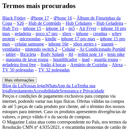
Termos mais procurados
Black Friday
–
iPhone 17
–
iPhone 16
–
Álbum de Figurinhas da
Copa
–
S26
–
Hub de Conteúdo
–
Hub Celulares
–
Hub Geladeira
–
Hub Tvs
–
iphone 15
–
iphone 14
–
ps5
–
Air Fryer
–
iphone 16 pro
max
–
geladeira
–
poco x7 pro
–
xbox
–
iphone
–
creatina
–
whey
protein
–
microondas
–
kindle
–
iphone 17 pro max
–
iphone 15 pro
max
–
celular samsung
–
iphone 16e
–
xbox series s
–
xiaomi
–
ventilador
–
nintendo switch 2
–
Celular
–
Ar Condicionado Portátil
–
tablet
–
Bicicleta
–
Body Splash
–
jbl
–
redmi note 14
–
tenis nike
–
maquina de lavar roupa
–
liquidificador
–
ipad
–
guarda roupa
–
geladeira frost free
–
fogão 4 bocas
–
Armário de Cozinha
–
Alexa
–
TV 50 polegadas
–
TV 32 polegadas
Mais informações
Blog da Lu
Nossas lojas
WhatsApp da Lu
Tenha sua
loja
Regulamento
Acessibilidade
Segurança e Privacidade
Preços e condições de pagamento exclusivos para compras via
internet, podendo variar nas lojas físicas. Ofertas válidas na compra
de até 5 peças de cada produto por cliente, até o término dos nossos
estoques para internet. Caso os produtos apresentem divergências de
valores, o preço válido é o da sacola de compras.
O Magazine Luiza atua como correspondente no País, nos termos da
Resolução CMN nº 4.935/2021, e encaminha propostas de cartão de