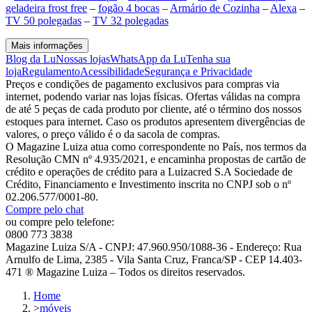
geladeira frost free
–
fogão 4 bocas
–
Armário de Cozinha
–
Alexa
–
TV 50 polegadas
–
TV 32 polegadas
Mais informações
Blog da Lu
Nossas lojas
WhatsApp da Lu
Tenha sua
loja
Regulamento
Acessibilidade
Segurança e Privacidade
Preços e condições de pagamento exclusivos para compras via
internet, podendo variar nas lojas físicas. Ofertas válidas na compra
de até 5 peças de cada produto por cliente, até o término dos nossos
estoques para internet. Caso os produtos apresentem divergências de
valores, o preço válido é o da sacola de compras.
O Magazine Luiza atua como correspondente no País, nos termos da
Resolução CMN nº 4.935/2021, e encaminha propostas de cartão de
crédito e operações de crédito para a Luizacred S.A Sociedade de
Crédito, Financiamento e Investimento inscrita no CNPJ sob o nº
02.206.577/0001-80.
Compre pelo chat
ou compre pelo telefone:
0800 773 3838
Magazine Luiza S/A - CNPJ: 47.960.950/1088-36 - Endereço: Rua
Arnulfo de Lima, 2385 - Vila Santa Cruz, Franca/SP - CEP 14.403-
471 ® Magazine Luiza – Todos os direitos reservados.
Home
>
móveis