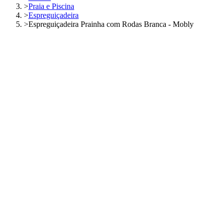
>
Praia e Piscina
>
Espreguiçadeira
>
Espreguiçadeira Prainha com Rodas Branca - Mobly