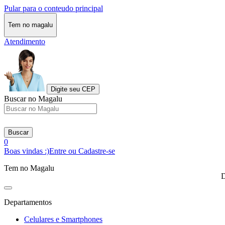
Pular para o conteudo principal
Tem no magalu
Atendimento
Digite seu CEP
Buscar no Magalu
Buscar
0
Boas vindas :)
Entre ou Cadastre-se
Tem no Magalu
D
Departamentos
Celulares e Smartphones