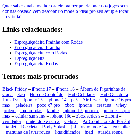
Quer saber qual a melhor cadeira gamer pra detonar nos jogos sem
dor nas costas? Vem descobrir o modelo ideal pro seu setup e focar
na vitória!
Links relacionados:
Espreguiçadeira Prainha com Rodas
Espreguiçadeira Prainha
Espreguiçadeira com Rodas
Espreguiçadeira
Espreguiçadeira Rodas
Termos mais procurados
Black Friday
–
iPhone 17
–
iPhone 16
–
Álbum de Figurinhas da
Copa
–
S26
–
Hub de Conteúdo
–
Hub Celulares
–
Hub Geladeira
–
Hub Tvs
–
iphone 15
–
iphone 14
–
ps5
–
Air Fryer
–
iphone 16 pro
max
–
geladeira
–
poco x7 pro
–
xbox
–
iphone
–
creatina
–
whey
protein
–
microondas
–
kindle
–
iphone 17 pro max
–
iphone 15 pro
max
–
celular samsung
–
iphone 16e
–
xbox series s
–
xiaomi
–
ventilador
–
nintendo switch 2
–
Celular
–
Ar Condicionado Portátil
–
tablet
–
Bicicleta
–
Body Splash
–
jbl
–
redmi note 14
–
tenis nike
–
maquina de lavar roupa
–
liquidificador
–
ipad
–
guarda roupa
–