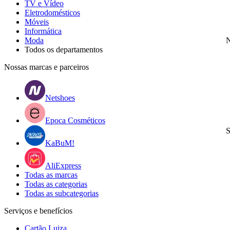
TV e Vídeo
Eletrodomésticos
Móveis
Informática
Moda
N
Todos os departamentos
Nossas marcas e parceiros
Netshoes
Epoca Cosméticos
S
KaBuM!
AliExpress
Todas as marcas
Todas as categorias
Todas as subcategorias
Serviços e benefícios
Cartão Luiza