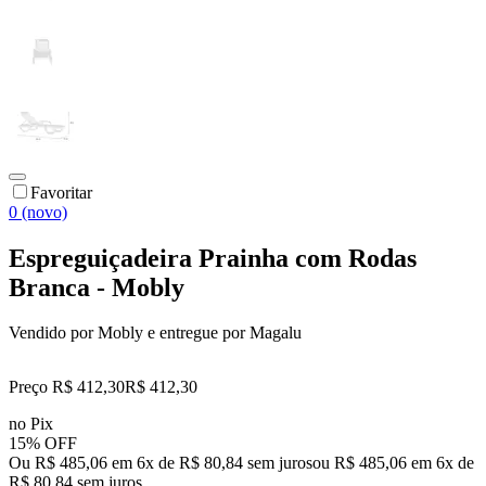
Favoritar
0 (novo)
Espreguiçadeira Prainha com Rodas
Branca - Mobly
Vendido por
Mobly
e entregue por
Magalu
Preço R$ 412,30
R$
412
,
30
no Pix
15% OFF
Ou R$ 485,06 em 6x de R$ 80,84 sem juros
ou
R$ 485,06
em
6
x de
R$ 80,84
sem juros