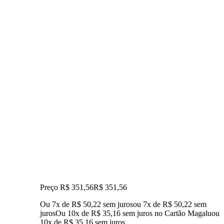
Preço R$ 351,56
R$
351
,
56
Ou 7x de R$ 50,22 sem juros
ou
7
x de
R$ 50,22
sem
juros
Ou 10x de R$ 35,16 sem juros no Cartão Magalu
ou
10
x de
R$ 35,16
sem juros