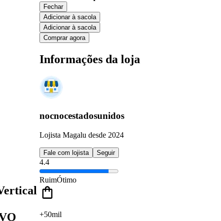
Fechar
Adicionar à sacola
Adicionar à sacola
Comprar agora
Informações da loja
nocnocestadosunidos
Lojista Magalu desde 2024
Fale com lojista
Seguir
4.4
Ruim
Ótimo
ertical
+50mil
OIVO