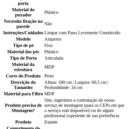
porta
Material do
Plástico
puxador
Necessita fixação na
Não
parede
Instruções/Cuidados
Limpar com Pano Levemente Umedecido
Modelo
Arqueros
Tipo de pé
Fixo
Material dos pés
Plástico
Tipo de Porta
Articulada
Material da
MDP
estrutura
Cores do Produto
Preto
Descrição do
Altura: 180 cm | Largura: 60,5 cm |
Tamanho
Profundidade: 34 cm
Material para Filtro
MDP
Sim, sugerimos a contratação do nosso
Produto precisa de
serviço de montagem (para os CEPs em que
Montagem?
o serviço está disponível) ou de algum
profissional experiente de sua preferência
Produto
Estante
Comprimento do