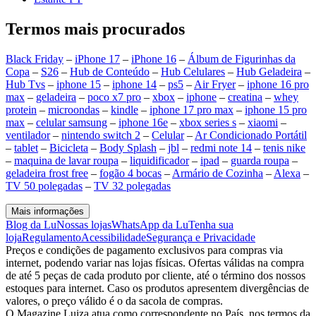
Termos mais procurados
Black Friday
–
iPhone 17
–
iPhone 16
–
Álbum de Figurinhas da
Copa
–
S26
–
Hub de Conteúdo
–
Hub Celulares
–
Hub Geladeira
–
Hub Tvs
–
iphone 15
–
iphone 14
–
ps5
–
Air Fryer
–
iphone 16 pro
max
–
geladeira
–
poco x7 pro
–
xbox
–
iphone
–
creatina
–
whey
protein
–
microondas
–
kindle
–
iphone 17 pro max
–
iphone 15 pro
max
–
celular samsung
–
iphone 16e
–
xbox series s
–
xiaomi
–
ventilador
–
nintendo switch 2
–
Celular
–
Ar Condicionado Portátil
–
tablet
–
Bicicleta
–
Body Splash
–
jbl
–
redmi note 14
–
tenis nike
–
maquina de lavar roupa
–
liquidificador
–
ipad
–
guarda roupa
–
geladeira frost free
–
fogão 4 bocas
–
Armário de Cozinha
–
Alexa
–
TV 50 polegadas
–
TV 32 polegadas
Mais informações
Blog da Lu
Nossas lojas
WhatsApp da Lu
Tenha sua
loja
Regulamento
Acessibilidade
Segurança e Privacidade
Preços e condições de pagamento exclusivos para compras via
internet, podendo variar nas lojas físicas. Ofertas válidas na compra
de até 5 peças de cada produto por cliente, até o término dos nossos
estoques para internet. Caso os produtos apresentem divergências de
valores, o preço válido é o da sacola de compras.
O Magazine Luiza atua como correspondente no País, nos termos da