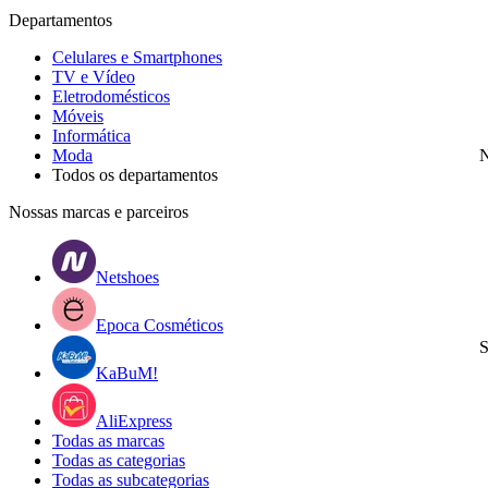
Departamentos
Celulares e Smartphones
TV e Vídeo
Eletrodomésticos
Móveis
Informática
Moda
N
Todos os departamentos
Nossas marcas e parceiros
Netshoes
Epoca Cosméticos
S
KaBuM!
AliExpress
Todas as marcas
Todas as categorias
Todas as subcategorias