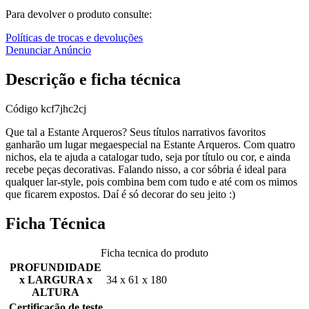
Para devolver o produto consulte:
Políticas de trocas e devoluções
Denunciar Anúncio
Descrição e ficha técnica
Código
kcf7jhc2cj
Que tal a Estante Arqueros? Seus títulos narrativos favoritos
ganharão um lugar megaespecial na Estante Arqueros. Com quatro
nichos, ela te ajuda a catalogar tudo, seja por título ou cor, e ainda
recebe peças decorativas. Falando nisso, a cor sóbria é ideal para
qualquer lar-style, pois combina bem com tudo e até com os mimos
que ficarem expostos. Daí é só decorar do seu jeito :)
Ficha Técnica
Ficha tecnica do produto
PROFUNDIDADE
x LARGURA x
34 x 61 x 180
ALTURA
Certificação de teste