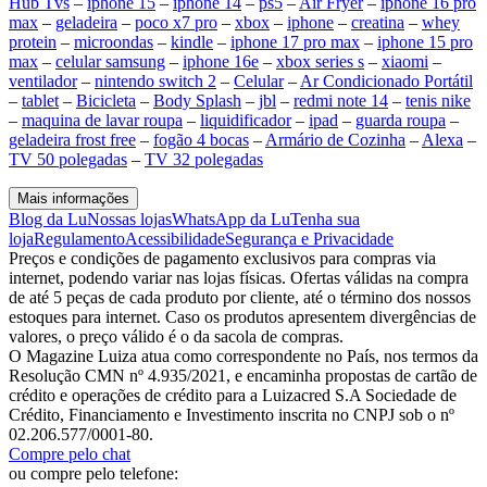
Hub Tvs
–
iphone 15
–
iphone 14
–
ps5
–
Air Fryer
–
iphone 16 pro
max
–
geladeira
–
poco x7 pro
–
xbox
–
iphone
–
creatina
–
whey
protein
–
microondas
–
kindle
–
iphone 17 pro max
–
iphone 15 pro
max
–
celular samsung
–
iphone 16e
–
xbox series s
–
xiaomi
–
ventilador
–
nintendo switch 2
–
Celular
–
Ar Condicionado Portátil
–
tablet
–
Bicicleta
–
Body Splash
–
jbl
–
redmi note 14
–
tenis nike
–
maquina de lavar roupa
–
liquidificador
–
ipad
–
guarda roupa
–
geladeira frost free
–
fogão 4 bocas
–
Armário de Cozinha
–
Alexa
–
TV 50 polegadas
–
TV 32 polegadas
Mais informações
Blog da Lu
Nossas lojas
WhatsApp da Lu
Tenha sua
loja
Regulamento
Acessibilidade
Segurança e Privacidade
Preços e condições de pagamento exclusivos para compras via
internet, podendo variar nas lojas físicas. Ofertas válidas na compra
de até 5 peças de cada produto por cliente, até o término dos nossos
estoques para internet. Caso os produtos apresentem divergências de
valores, o preço válido é o da sacola de compras.
O Magazine Luiza atua como correspondente no País, nos termos da
Resolução CMN nº 4.935/2021, e encaminha propostas de cartão de
crédito e operações de crédito para a Luizacred S.A Sociedade de
Crédito, Financiamento e Investimento inscrita no CNPJ sob o nº
02.206.577/0001-80.
Compre pelo chat
ou compre pelo telefone: