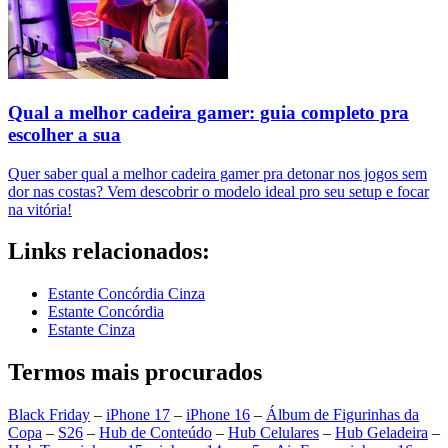
Qual a melhor cadeira gamer: guia completo pra
escolher a sua
Quer saber qual a melhor cadeira gamer pra detonar nos jogos sem
dor nas costas? Vem descobrir o modelo ideal pro seu setup e focar
na vitória!
Links relacionados:
Estante Concórdia Cinza
Estante Concórdia
Estante Cinza
Termos mais procurados
Black Friday
–
iPhone 17
–
iPhone 16
–
Álbum de Figurinhas da
Copa
–
S26
–
Hub de Conteúdo
–
Hub Celulares
–
Hub Geladeira
–