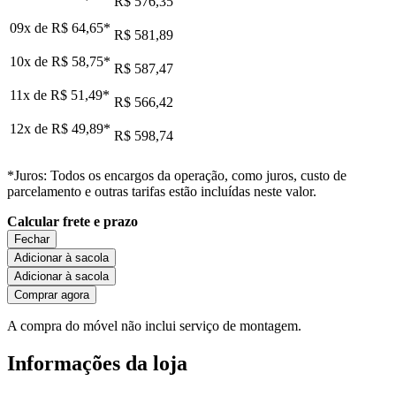
R$ 576,35
09x de
R$ 64,65
*
R$ 581,89
10x de
R$ 58,75
*
R$ 587,47
11x de
R$ 51,49
*
R$ 566,42
12x de
R$ 49,89
*
R$ 598,74
*Juros: Todos os encargos da operação, como juros, custo de
parcelamento e outras tarifas estão incluídas neste valor.
Calcular frete e prazo
Fechar
Adicionar à sacola
Adicionar à sacola
Comprar agora
A compra do móvel não inclui serviço de montagem.
Informações da loja