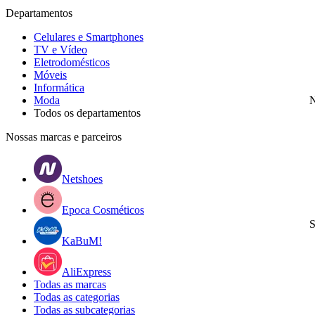
Departamentos
Celulares e Smartphones
TV e Vídeo
Eletrodomésticos
Móveis
Informática
Moda
N
Todos os departamentos
Nossas marcas e parceiros
Netshoes
Epoca Cosméticos
S
KaBuM!
AliExpress
Todas as marcas
Todas as categorias
Todas as subcategorias