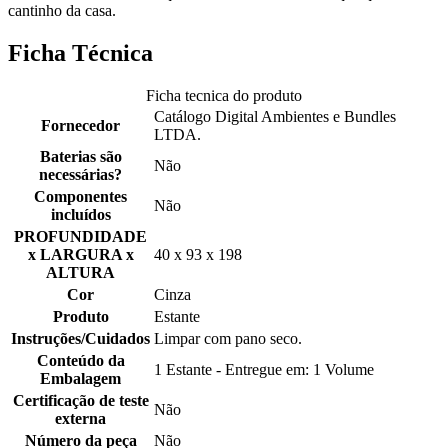
cantinho da casa.
Ficha Técnica
Ficha tecnica do produto
Catálogo Digital Ambientes e Bundles
Fornecedor
LTDA.
Baterias são
Não
necessárias?
Componentes
Não
incluídos
PROFUNDIDADE
x LARGURA x
40 x 93 x 198
ALTURA
Cor
Cinza
Produto
Estante
Instruções/Cuidados
Limpar com pano seco.
Conteúdo da
1 Estante - Entregue em: 1 Volume
Embalagem
Certificação de teste
Não
externa
Número da peça
Não