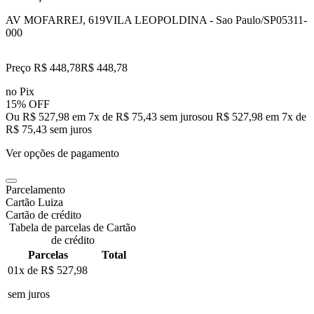
AV MOFARREJ, 619
VILA LEOPOLDINA - Sao Paulo/SP
05311-
000
Preço R$ 448,78
R$
448
,
78
no Pix
15% OFF
Ou R$ 527,98 em 7x de R$ 75,43 sem juros
ou
R$ 527,98
em
7
x de
R$ 75,43
sem juros
Ver opções de pagamento
Parcelamento
Cartão Luiza
Cartão de crédito
Tabela de parcelas de Cartão
de crédito
Parcelas
Total
01x de
R$ 527,98
sem juros