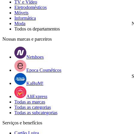
TV e Vídeo
Eletrodomésticos
Móveis
Informática
Moda
N
Todos os departamentos
Nossas marcas e parceiros
Netshoes
Epoca Cosméticos
S
KaBuM!
AliExpress
Todas as marcas
Todas as categorias
Todas as subcategorias
Serviços e benefícios
Cartão Luiza