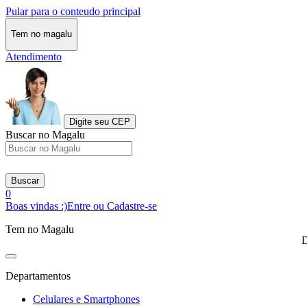
Pular para o conteudo principal
Tem no magalu
Atendimento
Digite seu CEP
Buscar no Magalu
Buscar
0
Boas vindas :)
Entre ou Cadastre-se
Tem no Magalu
D
Departamentos
Celulares e Smartphones