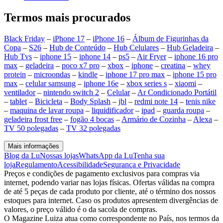
Termos mais procurados
Black Friday
–
iPhone 17
–
iPhone 16
–
Álbum de Figurinhas da
Copa
–
S26
–
Hub de Conteúdo
–
Hub Celulares
–
Hub Geladeira
–
Hub Tvs
–
iphone 15
–
iphone 14
–
ps5
–
Air Fryer
–
iphone 16 pro
max
–
geladeira
–
poco x7 pro
–
xbox
–
iphone
–
creatina
–
whey
protein
–
microondas
–
kindle
–
iphone 17 pro max
–
iphone 15 pro
max
–
celular samsung
–
iphone 16e
–
xbox series s
–
xiaomi
–
ventilador
–
nintendo switch 2
–
Celular
–
Ar Condicionado Portátil
–
tablet
–
Bicicleta
–
Body Splash
–
jbl
–
redmi note 14
–
tenis nike
–
maquina de lavar roupa
–
liquidificador
–
ipad
–
guarda roupa
–
geladeira frost free
–
fogão 4 bocas
–
Armário de Cozinha
–
Alexa
–
TV 50 polegadas
–
TV 32 polegadas
Mais informações
Blog da Lu
Nossas lojas
WhatsApp da Lu
Tenha sua
loja
Regulamento
Acessibilidade
Segurança e Privacidade
Preços e condições de pagamento exclusivos para compras via
internet, podendo variar nas lojas físicas. Ofertas válidas na compra
de até 5 peças de cada produto por cliente, até o término dos nossos
estoques para internet. Caso os produtos apresentem divergências de
valores, o preço válido é o da sacola de compras.
O Magazine Luiza atua como correspondente no País, nos termos da