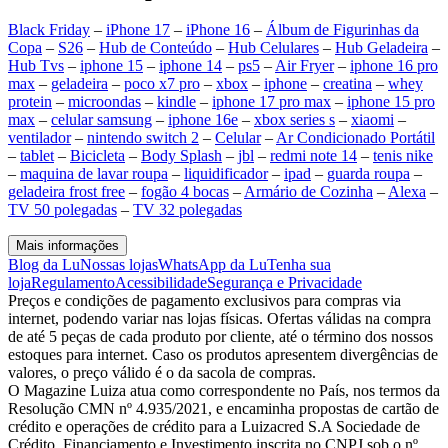
Black Friday
–
iPhone 17
–
iPhone 16
–
Álbum de Figurinhas da
Copa
–
S26
–
Hub de Conteúdo
–
Hub Celulares
–
Hub Geladeira
–
Hub Tvs
–
iphone 15
–
iphone 14
–
ps5
–
Air Fryer
–
iphone 16 pro
max
–
geladeira
–
poco x7 pro
–
xbox
–
iphone
–
creatina
–
whey
protein
–
microondas
–
kindle
–
iphone 17 pro max
–
iphone 15 pro
max
–
celular samsung
–
iphone 16e
–
xbox series s
–
xiaomi
–
ventilador
–
nintendo switch 2
–
Celular
–
Ar Condicionado Portátil
–
tablet
–
Bicicleta
–
Body Splash
–
jbl
–
redmi note 14
–
tenis nike
–
maquina de lavar roupa
–
liquidificador
–
ipad
–
guarda roupa
–
geladeira frost free
–
fogão 4 bocas
–
Armário de Cozinha
–
Alexa
–
TV 50 polegadas
–
TV 32 polegadas
Mais informações
Blog da Lu
Nossas lojas
WhatsApp da Lu
Tenha sua
loja
Regulamento
Acessibilidade
Segurança e Privacidade
Preços e condições de pagamento exclusivos para compras via
internet, podendo variar nas lojas físicas. Ofertas válidas na compra
de até 5 peças de cada produto por cliente, até o término dos nossos
estoques para internet. Caso os produtos apresentem divergências de
valores, o preço válido é o da sacola de compras.
O Magazine Luiza atua como correspondente no País, nos termos da
Resolução CMN nº 4.935/2021, e encaminha propostas de cartão de
crédito e operações de crédito para a Luizacred S.A Sociedade de
Crédito, Financiamento e Investimento inscrita no CNPJ sob o nº