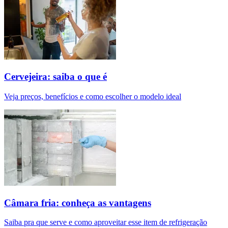
Cervejeira: saiba o que é
Veja preços, benefícios e como escolher o modelo ideal
Câmara fria: conheça as vantagens
Saiba pra que serve e como aproveitar esse item de refrigeração