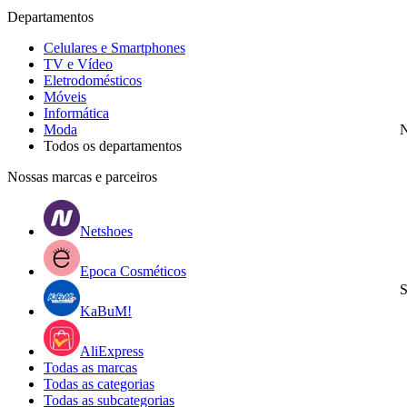
Departamentos
Celulares e Smartphones
TV e Vídeo
Eletrodomésticos
Móveis
Informática
Moda
N
Todos os departamentos
Nossas marcas e parceiros
Netshoes
Epoca Cosméticos
S
KaBuM!
AliExpress
Todas as marcas
Todas as categorias
Todas as subcategorias