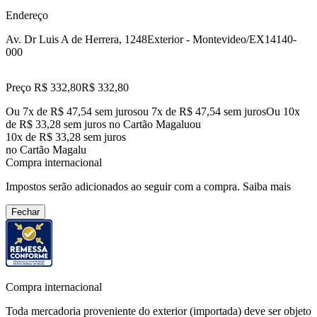
Endereço
Av. Dr Luis A de Herrera, 1248
Exterior - Montevideo/EX
14140-
000
Preço R$ 332,80
R$
332
,
80
Ou 7x de R$ 47,54 sem juros
ou
7
x de
R$ 47,54
sem juros
Ou 10x
de R$ 33,28 sem juros no Cartão Magalu
ou
10
x de
R$ 33,28
sem juros
no Cartão Magalu
Compra internacional
Impostos serão adicionados ao seguir com a compra.
Saiba mais
Fechar
Compra internacional
Toda mercadoria proveniente do exterior (importada) deve ser objeto