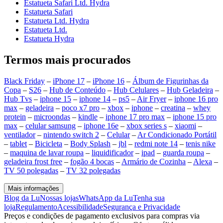
Estatueta Safari Ltd. Hydra
Estatueta Safari
Estatueta Ltd. Hydra
Estatueta Ltd.
Estatueta Hydra
Termos mais procurados
Black Friday
–
iPhone 17
–
iPhone 16
–
Álbum de Figurinhas da
Copa
–
S26
–
Hub de Conteúdo
–
Hub Celulares
–
Hub Geladeira
–
Hub Tvs
–
iphone 15
–
iphone 14
–
ps5
–
Air Fryer
–
iphone 16 pro
max
–
geladeira
–
poco x7 pro
–
xbox
–
iphone
–
creatina
–
whey
protein
–
microondas
–
kindle
–
iphone 17 pro max
–
iphone 15 pro
max
–
celular samsung
–
iphone 16e
–
xbox series s
–
xiaomi
–
ventilador
–
nintendo switch 2
–
Celular
–
Ar Condicionado Portátil
–
tablet
–
Bicicleta
–
Body Splash
–
jbl
–
redmi note 14
–
tenis nike
–
maquina de lavar roupa
–
liquidificador
–
ipad
–
guarda roupa
–
geladeira frost free
–
fogão 4 bocas
–
Armário de Cozinha
–
Alexa
–
TV 50 polegadas
–
TV 32 polegadas
Mais informações
Blog da Lu
Nossas lojas
WhatsApp da Lu
Tenha sua
loja
Regulamento
Acessibilidade
Segurança e Privacidade
Preços e condições de pagamento exclusivos para compras via