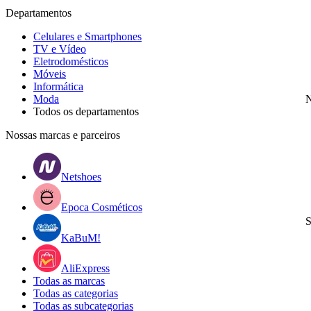
Departamentos
Celulares e Smartphones
TV e Vídeo
Eletrodomésticos
Móveis
Informática
Moda
N
Todos os departamentos
Nossas marcas e parceiros
Netshoes
Epoca Cosméticos
S
KaBuM!
AliExpress
Todas as marcas
Todas as categorias
Todas as subcategorias