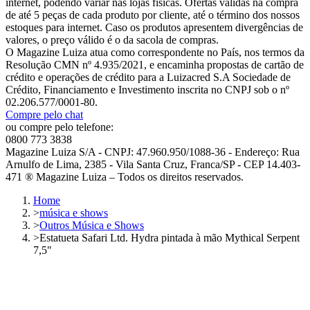
internet, podendo variar nas lojas físicas. Ofertas válidas na compra
de até 5 peças de cada produto por cliente, até o término dos nossos
estoques para internet. Caso os produtos apresentem divergências de
valores, o preço válido é o da sacola de compras.
O Magazine Luiza atua como correspondente no País, nos termos da
Resolução CMN nº 4.935/2021, e encaminha propostas de cartão de
crédito e operações de crédito para a Luizacred S.A Sociedade de
Crédito, Financiamento e Investimento inscrita no CNPJ sob o nº
02.206.577/0001-80.
Compre pelo chat
ou compre pelo telefone:
0800 773 3838
Magazine Luiza S/A - CNPJ: 47.960.950/1088-36 - Endereço: Rua
Arnulfo de Lima, 2385 - Vila Santa Cruz, Franca/SP - CEP 14.403-
471 ® Magazine Luiza – Todos os direitos reservados.
Home
>
música e shows
>
Outros Música e Shows
>
Estatueta Safari Ltd. Hydra pintada à mão Mythical Serpent
7,5"