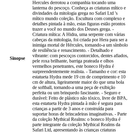
Hercules derrotou a companhia tocando uma
lanterna do pescoço. Conheça as criaturas mítico e
divindades da mitologia grega no Safari Ltd 's
mítico mundo coleção. Escultura com complexo e
detalhes pintada à mão, estas figuras estão prontos
trazer a você no mundo dos Deuses grega. -
Criatura mítica: A Hidra, uma serpente com várias
cabeças da mitologia, foi criada por Hera para ser a
inimiga mortal de Hércules, tornando-a um símbolo
de resiliência e renascimento. - Detalhado e
vibrante: com pescoços contorcidos, dentes afiados,
Sinopse
pele roxa brilhante, barriga prateada e olhos
vermelhos penetrantes, este boneco Hydra é
surpreendentemente realista. - Tamanho e cor: esta
estatueta Hydra mede 19 cm de comprimento e 10
cm de altura, ligeiramente maior do que uma bola
de softball, tornando-a uma peça de exibição
perfeita ou um brinquedo fascinante. - Seguro e
durável: Feito de plástico não tóxico, livre de BPA,
esta estatueta Hydra pintada à mão é segura para
crianças a partir de 3 anos e construída para
suportar horas de brincadeiras imaginativas. - Parte
da coleção Mythical Realms: o boneco Hydra é
parte integrante da coleção Mythical Realms da
Safari Ltd, apresentando às crianças criaturas