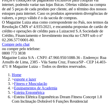
Preços e condições de pagamento exclusivos para compras via
internet, podendo variar nas lojas físicas. Ofertas válidas na compra
de até 5 peças de cada produto por cliente, até o término dos nossos
estoques para internet. Caso os produtos apresentem divergências de
valores, o preço válido é o da sacola de compras.
O Magazine Luiza atua como correspondente no País, nos termos da
Resolução CMN nº 4.935/2021, e encaminha propostas de cartão de
crédito e operações de crédito para a Luizacred S.A Sociedade de
Crédito, Financiamento e Investimento inscrita no CNPJ sob o nº
02.206.577/0001-80.
Compre pelo chat
ou compre pelo telefone:
0800 773 3838
Magazine Luiza S/A - CNPJ: 47.960.950/1088-36 - Endereço: Rua
Arnulfo de Lima, 2385 - Vila Santa Cruz, Franca/SP - CEP 14.403-
471 ® Magazine Luiza – Todos os direitos reservados.
Home
>
esporte e lazer
>
Fitness e Musculação
>
Equipamentos de Academia
>
Esteira Ergométrica
>
Esteira Elétrica Ergométricas Dream Fitness Concept 1.8
Com Inclinação Dobrável 6 Funções Residencial