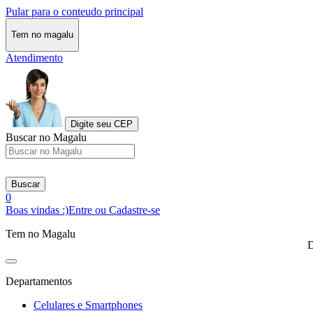
Pular para o conteudo principal
Tem no magalu
Atendimento
Digite seu CEP
Buscar no Magalu
Buscar
0
Boas vindas :)
Entre ou Cadastre-se
Tem no Magalu
D
Departamentos
Celulares e Smartphones