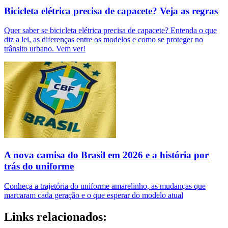
Bicicleta elétrica precisa de capacete? Veja as regras
Quer saber se bicicleta elétrica precisa de capacete? Entenda o que
diz a lei, as diferenças entre os modelos e como se proteger no
trânsito urbano. Vem ver!
A nova camisa do Brasil em 2026 e a história por
trás do uniforme
Conheça a trajetória do uniforme amarelinho, as mudanças que
marcaram cada geração e o que esperar do modelo atual
Links relacionados: