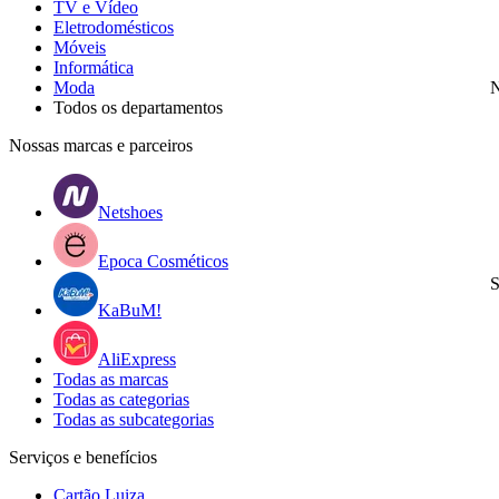
TV e Vídeo
Eletrodomésticos
Móveis
Informática
Moda
N
Todos os departamentos
Nossas marcas e parceiros
Netshoes
Epoca Cosméticos
S
KaBuM!
AliExpress
Todas as marcas
Todas as categorias
Todas as subcategorias
Serviços e benefícios
Cartão Luiza