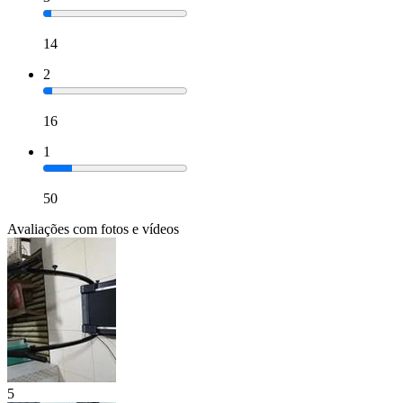
14
2
16
1
50
Avaliações com fotos e vídeos
5