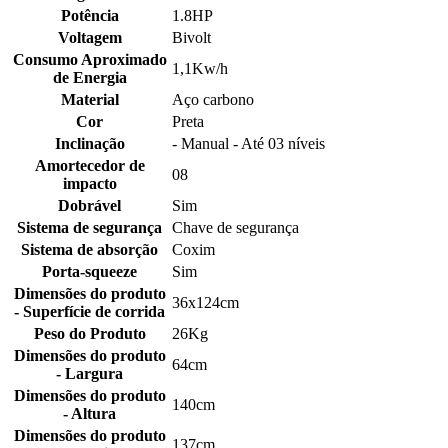
Potência
1.8HP
Voltagem
Bivolt
Consumo Aproximado
1,1Kw/h
de Energia
Material
Aço carbono
Cor
Preta
Inclinação
- Manual - Até 03 níveis
Amortecedor de
08
impacto
Dobrável
Sim
Sistema de segurança
Chave de segurança
Sistema de absorção
Coxim
Porta-squeeze
Sim
Dimensões do produto
36x124cm
- Superfície de corrida
Peso do Produto
26Kg
Dimensões do produto
64cm
- Largura
Dimensões do produto
140cm
- Altura
Dimensões do produto
137cm