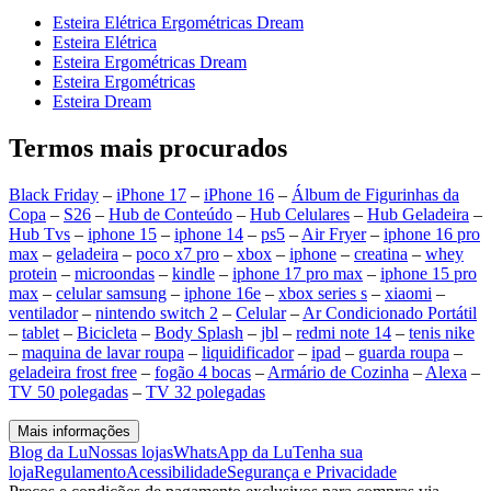
Esteira Elétrica Ergométricas Dream
Esteira Elétrica
Esteira Ergométricas Dream
Esteira Ergométricas
Esteira Dream
Termos mais procurados
Black Friday
–
iPhone 17
–
iPhone 16
–
Álbum de Figurinhas da
Copa
–
S26
–
Hub de Conteúdo
–
Hub Celulares
–
Hub Geladeira
–
Hub Tvs
–
iphone 15
–
iphone 14
–
ps5
–
Air Fryer
–
iphone 16 pro
max
–
geladeira
–
poco x7 pro
–
xbox
–
iphone
–
creatina
–
whey
protein
–
microondas
–
kindle
–
iphone 17 pro max
–
iphone 15 pro
max
–
celular samsung
–
iphone 16e
–
xbox series s
–
xiaomi
–
ventilador
–
nintendo switch 2
–
Celular
–
Ar Condicionado Portátil
–
tablet
–
Bicicleta
–
Body Splash
–
jbl
–
redmi note 14
–
tenis nike
–
maquina de lavar roupa
–
liquidificador
–
ipad
–
guarda roupa
–
geladeira frost free
–
fogão 4 bocas
–
Armário de Cozinha
–
Alexa
–
TV 50 polegadas
–
TV 32 polegadas
Mais informações
Blog da Lu
Nossas lojas
WhatsApp da Lu
Tenha sua
loja
Regulamento
Acessibilidade
Segurança e Privacidade