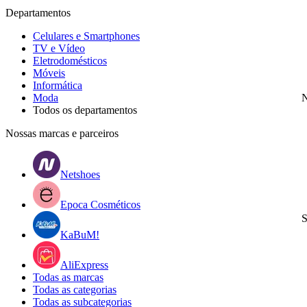
Departamentos
Celulares e Smartphones
TV e Vídeo
Eletrodomésticos
Móveis
Informática
Moda
N
Todos os departamentos
Nossas marcas e parceiros
Netshoes
Epoca Cosméticos
S
KaBuM!
AliExpress
Todas as marcas
Todas as categorias
Todas as subcategorias