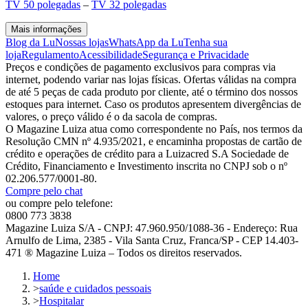
TV 50 polegadas
–
TV 32 polegadas
Mais informações
Blog da Lu
Nossas lojas
WhatsApp da Lu
Tenha sua
loja
Regulamento
Acessibilidade
Segurança e Privacidade
Preços e condições de pagamento exclusivos para compras via
internet, podendo variar nas lojas físicas. Ofertas válidas na compra
de até 5 peças de cada produto por cliente, até o término dos nossos
estoques para internet. Caso os produtos apresentem divergências de
valores, o preço válido é o da sacola de compras.
O Magazine Luiza atua como correspondente no País, nos termos da
Resolução CMN nº 4.935/2021, e encaminha propostas de cartão de
crédito e operações de crédito para a Luizacred S.A Sociedade de
Crédito, Financiamento e Investimento inscrita no CNPJ sob o nº
02.206.577/0001-80.
Compre pelo chat
ou compre pelo telefone:
0800 773 3838
Magazine Luiza S/A - CNPJ: 47.960.950/1088-36 - Endereço: Rua
Arnulfo de Lima, 2385 - Vila Santa Cruz, Franca/SP - CEP 14.403-
471 ® Magazine Luiza – Todos os direitos reservados.
Home
>
saúde e cuidados pessoais
>
Hospitalar