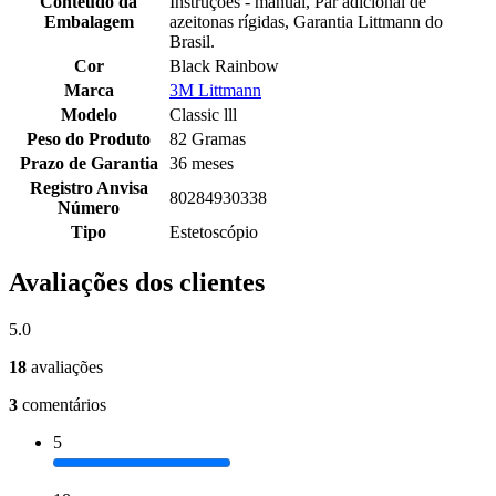
Conteúdo da
Instruções - manual, Par adicional de
Embalagem
azeitonas rígidas, Garantia Littmann do
Brasil.
Cor
Black Rainbow
Marca
3M Littmann
Modelo
Classic lll
Peso do Produto
82 Gramas
Prazo de Garantia
36 meses
Registro Anvisa
80284930338
Número
Tipo
Estetoscópio
Avaliações dos clientes
5.0
18
avaliações
3
comentários
5