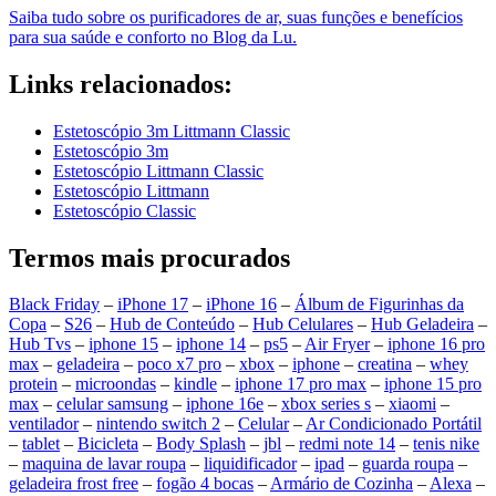
Saiba tudo sobre os purificadores de ar, suas funções e benefícios
para sua saúde e conforto no Blog da Lu.
Links relacionados:
Estetoscópio 3m Littmann Classic
Estetoscópio 3m
Estetoscópio Littmann Classic
Estetoscópio Littmann
Estetoscópio Classic
Termos mais procurados
Black Friday
–
iPhone 17
–
iPhone 16
–
Álbum de Figurinhas da
Copa
–
S26
–
Hub de Conteúdo
–
Hub Celulares
–
Hub Geladeira
–
Hub Tvs
–
iphone 15
–
iphone 14
–
ps5
–
Air Fryer
–
iphone 16 pro
max
–
geladeira
–
poco x7 pro
–
xbox
–
iphone
–
creatina
–
whey
protein
–
microondas
–
kindle
–
iphone 17 pro max
–
iphone 15 pro
max
–
celular samsung
–
iphone 16e
–
xbox series s
–
xiaomi
–
ventilador
–
nintendo switch 2
–
Celular
–
Ar Condicionado Portátil
–
tablet
–
Bicicleta
–
Body Splash
–
jbl
–
redmi note 14
–
tenis nike
–
maquina de lavar roupa
–
liquidificador
–
ipad
–
guarda roupa
–
geladeira frost free
–
fogão 4 bocas
–
Armário de Cozinha
–
Alexa
–