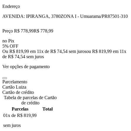
Endereço
AVENIDA: IPIRANGA, 3780
ZONA I - Umuarama/PR
87501-310
Preço R$ 778,99
R$
778
,
99
no Pix
5% OFF
Ou R$ 819,99 em 11x de R$ 74,54 sem juros
ou
R$ 819,99
em
11
x
de
R$ 74,54
sem juros
Ver opções de pagamento
Parcelamento
Cartão Luiza
Cartão de crédito
Tabela de parcelas de Cartão
de crédito
Parcelas
Total
01x de
R$ 819,99
sem juros