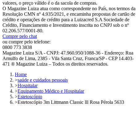
valores, o preço válido é o da sacola de compras.
O Magazine Luiza atua como correspondente no País, nos termos da
Resolução CMN nº 4.935/2021, e encaminha propostas de cartão de
crédito e operações de crédito para a Luizacred S.A Sociedade de
Crédito, Financiamento e Investimento inscrita no CNPJ sob o nº
02.206.577/0001-80.
Compre pelo chat
ou compre pelo telefone:
0800 773 3838
Magazine Luiza S/A - CNPJ: 47.960.950/1088-36 - Endereço: Rua
Arnulfo de Lima, 2385 - Vila Santa Cruz, Franca/SP - CEP 14.403-
471 ® Magazine Luiza – Todos os direitos reservados.
Home
>
saúde e cuidados pessoais
>
Hospitalar
>
Equipamento Médico e Hospitalar
>
Estetoscópio
>
Estetoscópio 3m Littmann Classic lll Rosa Pérola 5633