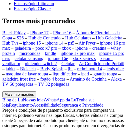
Estetoscópio Littmann
Estetoscópio Classic
Termos mais procurados
Black Friday
–
iPhone 17
–
iPhone 16
–
Álbum de Figurinhas da
Copa
–
S26
–
Hub de Conteúdo
–
Hub Celulares
–
Hub Geladeira
–
Hub Tvs
–
iphone 15
–
iphone 14
–
ps5
–
Air Fryer
–
iphone 16 pro
max
–
geladeira
–
poco x7 pro
–
xbox
–
iphone
–
creatina
–
whey
protein
–
microondas
–
kindle
–
iphone 17 pro max
–
iphone 15 pro
max
–
celular samsung
–
iphone 16e
–
xbox series s
–
xiaomi
–
ventilador
–
nintendo switch 2
–
Celular
–
Ar Condicionado Portátil
–
tablet
–
Bicicleta
–
Body Splash
–
jbl
–
redmi note 14
–
tenis nike
–
maquina de lavar roupa
–
liquidificador
–
ipad
–
guarda roupa
–
geladeira frost free
–
fogão 4 bocas
–
Armário de Cozinha
–
Alexa
–
TV 50 polegadas
–
TV 32 polegadas
Mais informações
Blog da Lu
Nossas lojas
WhatsApp da Lu
Tenha sua
loja
Regulamento
Acessibilidade
Segurança e Privacidade
Preços e condições de pagamento exclusivos para compras via
internet, podendo variar nas lojas físicas. Ofertas válidas na compra
de até 5 peças de cada produto por cliente, até o término dos nossos
estoques para internet. Caso os produtos apresentem divergências de