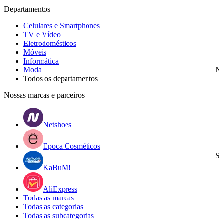
Departamentos
Celulares e Smartphones
TV e Vídeo
Eletrodomésticos
Móveis
Informática
Moda
N
Todos os departamentos
Nossas marcas e parceiros
Netshoes
Epoca Cosméticos
S
KaBuM!
AliExpress
Todas as marcas
Todas as categorias
Todas as subcategorias