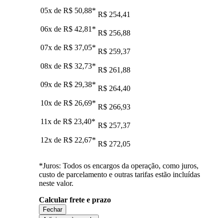
05x de
R$ 50,88
*
R$ 254,41
06x de
R$ 42,81
*
R$ 256,88
07x de
R$ 37,05
*
R$ 259,37
08x de
R$ 32,73
*
R$ 261,88
09x de
R$ 29,38
*
R$ 264,40
10x de
R$ 26,69
*
R$ 266,93
11x de
R$ 23,40
*
R$ 257,37
12x de
R$ 22,67
*
R$ 272,05
*Juros: Todos os encargos da operação, como juros,
custo de parcelamento e outras tarifas estão incluídas
neste valor.
Calcular frete e prazo
Fechar