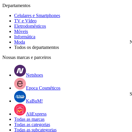
Departamentos
Celulares e Smartphones
TV e Vídeo
Eletrodomésticos
Móveis
Informática
Moda
N
Todos os departamentos
Nossas marcas e parceiros
Netshoes
Epoca Cosméticos
S
KaBuM!
AliExpress
Todas as marcas
Todas as categorias
Todas as subcategorias