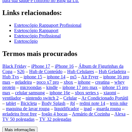
para sua saúde e conforto no Blog da Lu.
Links relacionados:
Estetoscópio Rappaport Profissional
Estetoscópio Rappaport
Estetoscópio Profissional
Estetoscópio
Termos mais procurados
Black Friday
–
iPhone 17
–
iPhone 16
–
Álbum de Figurinhas da
Copa
–
S26
–
Hub de Conteúdo
–
Hub Celulares
–
Hub Geladeira
–
Hub Tvs
–
iphone 15
–
iphone 14
–
ps5
–
Air Fryer
–
iphone 16 pro
max
–
geladeira
–
poco x7 pro
–
xbox
–
iphone
–
creatina
–
whey
protein
–
microondas
–
kindle
–
iphone 17 pro max
–
iphone 15 pro
max
–
celular samsung
–
iphone 16e
–
xbox series s
–
xiaomi
–
ventilador
–
nintendo switch 2
–
Celular
–
Ar Condicionado Portátil
–
tablet
–
Bicicleta
–
Body Splash
–
jbl
–
redmi note 14
–
tenis nike
–
maquina de lavar roupa
–
liquidificador
–
ipad
–
guarda roupa
–
geladeira frost free
–
fogão 4 bocas
–
Armário de Cozinha
–
Alexa
–
TV 50 polegadas
–
TV 32 polegadas
Mais informações