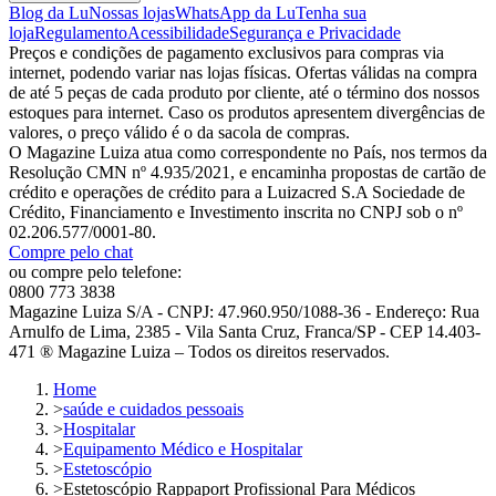
Blog da Lu
Nossas lojas
WhatsApp da Lu
Tenha sua
loja
Regulamento
Acessibilidade
Segurança e Privacidade
Preços e condições de pagamento exclusivos para compras via
internet, podendo variar nas lojas físicas. Ofertas válidas na compra
de até 5 peças de cada produto por cliente, até o término dos nossos
estoques para internet. Caso os produtos apresentem divergências de
valores, o preço válido é o da sacola de compras.
O Magazine Luiza atua como correspondente no País, nos termos da
Resolução CMN nº 4.935/2021, e encaminha propostas de cartão de
crédito e operações de crédito para a Luizacred S.A Sociedade de
Crédito, Financiamento e Investimento inscrita no CNPJ sob o nº
02.206.577/0001-80.
Compre pelo chat
ou compre pelo telefone:
0800 773 3838
Magazine Luiza S/A - CNPJ: 47.960.950/1088-36 - Endereço: Rua
Arnulfo de Lima, 2385 - Vila Santa Cruz, Franca/SP - CEP 14.403-
471 ® Magazine Luiza – Todos os direitos reservados.
Home
>
saúde e cuidados pessoais
>
Hospitalar
>
Equipamento Médico e Hospitalar
>
Estetoscópio
>
Estetoscópio Rappaport Profissional Para Médicos