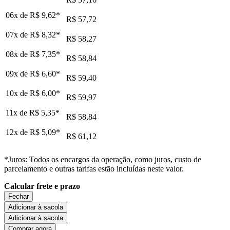
06x de
R$ 9,62
*
R$ 57,72
07x de
R$ 8,32
*
R$ 58,27
08x de
R$ 7,35
*
R$ 58,84
09x de
R$ 6,60
*
R$ 59,40
10x de
R$ 6,00
*
R$ 59,97
11x de
R$ 5,35
*
R$ 58,84
12x de
R$ 5,09
*
R$ 61,12
*Juros: Todos os encargos da operação, como juros, custo de
parcelamento e outras tarifas estão incluídas neste valor.
Calcular frete e prazo
Fechar
Adicionar à sacola
Adicionar à sacola
Comprar agora