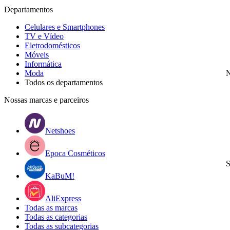
Departamentos
Celulares e Smartphones
TV e Vídeo
Eletrodomésticos
Móveis
Informática
Moda
N
Todos os departamentos
Nossas marcas e parceiros
Netshoes
Epoca Cosméticos
S
KaBuM!
AliExpress
Todas as marcas
Todas as categorias
Todas as subcategorias