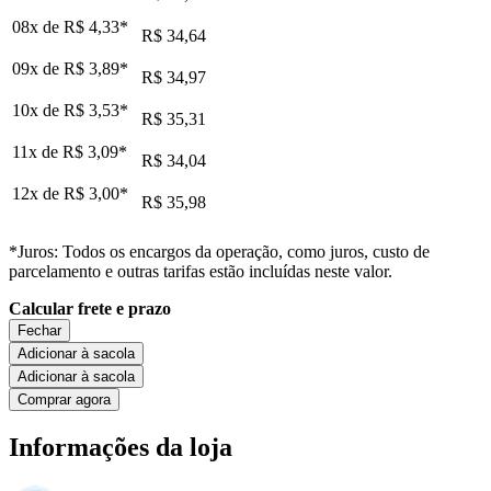
08x de
R$ 4,33
*
R$ 34,64
09x de
R$ 3,89
*
R$ 34,97
10x de
R$ 3,53
*
R$ 35,31
11x de
R$ 3,09
*
R$ 34,04
12x de
R$ 3,00
*
R$ 35,98
*Juros: Todos os encargos da operação, como juros, custo de
parcelamento e outras tarifas estão incluídas neste valor.
Calcular frete e prazo
Fechar
Adicionar à sacola
Adicionar à sacola
Comprar agora
Informações da loja