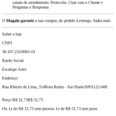
canais de atendimento: Protocolo, Chat com o Cliente e
Perguntas e Respostas
O
Magalu garante
a sua compra, do pedido à entrega.
Saiba mais
Sobre a loja
CNPJ
38.167.232/0001-01
Razão Social
Escalope Artes
Endereço
Rua Ribeiro de Lima, 314
Bom Retiro - Sao Paulo/SP
01122-000
Preço R$ 31,73
R$
31
,
73
Ou 1x de R$ 31,73 sem juros
ou
1
x de
R$ 31,73
sem juros