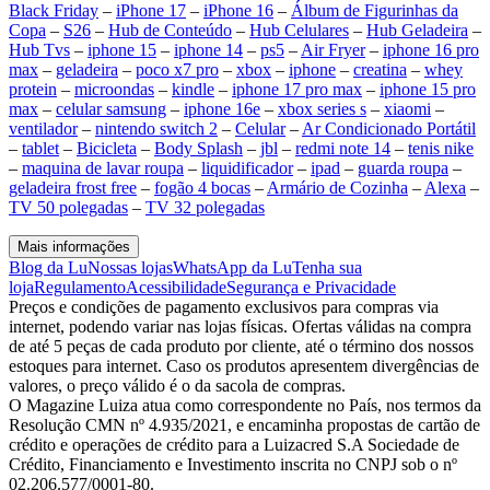
Black Friday
–
iPhone 17
–
iPhone 16
–
Álbum de Figurinhas da
Copa
–
S26
–
Hub de Conteúdo
–
Hub Celulares
–
Hub Geladeira
–
Hub Tvs
–
iphone 15
–
iphone 14
–
ps5
–
Air Fryer
–
iphone 16 pro
max
–
geladeira
–
poco x7 pro
–
xbox
–
iphone
–
creatina
–
whey
protein
–
microondas
–
kindle
–
iphone 17 pro max
–
iphone 15 pro
max
–
celular samsung
–
iphone 16e
–
xbox series s
–
xiaomi
–
ventilador
–
nintendo switch 2
–
Celular
–
Ar Condicionado Portátil
–
tablet
–
Bicicleta
–
Body Splash
–
jbl
–
redmi note 14
–
tenis nike
–
maquina de lavar roupa
–
liquidificador
–
ipad
–
guarda roupa
–
geladeira frost free
–
fogão 4 bocas
–
Armário de Cozinha
–
Alexa
–
TV 50 polegadas
–
TV 32 polegadas
Mais informações
Blog da Lu
Nossas lojas
WhatsApp da Lu
Tenha sua
loja
Regulamento
Acessibilidade
Segurança e Privacidade
Preços e condições de pagamento exclusivos para compras via
internet, podendo variar nas lojas físicas. Ofertas válidas na compra
de até 5 peças de cada produto por cliente, até o término dos nossos
estoques para internet. Caso os produtos apresentem divergências de
valores, o preço válido é o da sacola de compras.
O Magazine Luiza atua como correspondente no País, nos termos da
Resolução CMN nº 4.935/2021, e encaminha propostas de cartão de
crédito e operações de crédito para a Luizacred S.A Sociedade de
Crédito, Financiamento e Investimento inscrita no CNPJ sob o nº
02.206.577/0001-80.