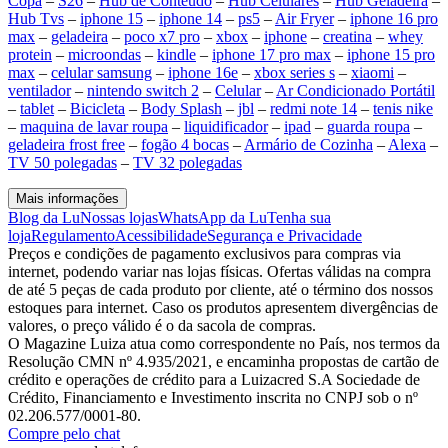
Copa
–
S26
–
Hub de Conteúdo
–
Hub Celulares
–
Hub Geladeira
–
Hub Tvs
–
iphone 15
–
iphone 14
–
ps5
–
Air Fryer
–
iphone 16 pro
max
–
geladeira
–
poco x7 pro
–
xbox
–
iphone
–
creatina
–
whey
protein
–
microondas
–
kindle
–
iphone 17 pro max
–
iphone 15 pro
max
–
celular samsung
–
iphone 16e
–
xbox series s
–
xiaomi
–
ventilador
–
nintendo switch 2
–
Celular
–
Ar Condicionado Portátil
–
tablet
–
Bicicleta
–
Body Splash
–
jbl
–
redmi note 14
–
tenis nike
–
maquina de lavar roupa
–
liquidificador
–
ipad
–
guarda roupa
–
geladeira frost free
–
fogão 4 bocas
–
Armário de Cozinha
–
Alexa
–
TV 50 polegadas
–
TV 32 polegadas
Mais informações
Blog da Lu
Nossas lojas
WhatsApp da Lu
Tenha sua
loja
Regulamento
Acessibilidade
Segurança e Privacidade
Preços e condições de pagamento exclusivos para compras via
internet, podendo variar nas lojas físicas. Ofertas válidas na compra
de até 5 peças de cada produto por cliente, até o término dos nossos
estoques para internet. Caso os produtos apresentem divergências de
valores, o preço válido é o da sacola de compras.
O Magazine Luiza atua como correspondente no País, nos termos da
Resolução CMN nº 4.935/2021, e encaminha propostas de cartão de
crédito e operações de crédito para a Luizacred S.A Sociedade de
Crédito, Financiamento e Investimento inscrita no CNPJ sob o nº
02.206.577/0001-80.
Compre pelo chat