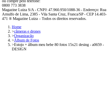
ou compre pelo telefone:
0800 773 3838
Magazine Luiza S/A - CNPJ: 47.960.950/1088-36 - Endereço: Rua
Arnulfo de Lima, 2385 - Vila Santa Cruz, Franca/SP - CEP 14.403-
471 ® Magazine Luiza – Todos os direitos reservados.
Home
>
câmeras e drones
>
Organização
>
Álbum de Fotos
>
Estojo + álbum meu bebe 80 fotos 15x21 desing - a0659 -
DESIGN