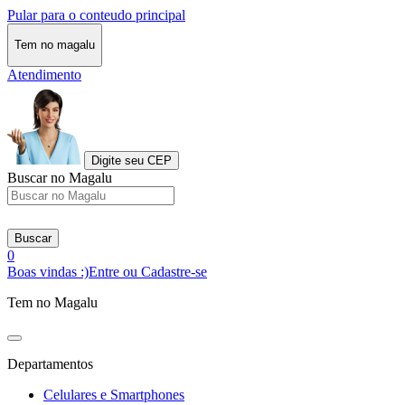
Pular para o conteudo principal
Tem no magalu
Atendimento
Digite seu CEP
Buscar no Magalu
Buscar
0
Boas vindas :)
Entre ou Cadastre-se
Tem no Magalu
Departamentos
Celulares e Smartphones