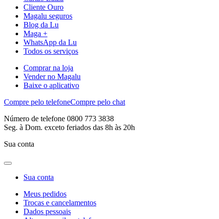
Cliente Ouro
Magalu seguros
Blog da Lu
Maga +
WhatsApp da Lu
Todos os serviços
Comprar na loja
Vender no Magalu
Baixe o aplicativo
Compre pelo telefone
Compre pelo chat
Número de telefone 0800 773 3838
Seg. à Dom. exceto feriados das 8h às 20h
Sua conta
Sua conta
Meus pedidos
Trocas e cancelamentos
Dados pessoais