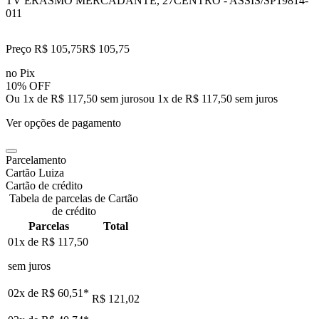
TV ERASMO MERCADANTE, 27
CENTRO - ASSIS/SP
19814-
011
Preço R$ 105,75
R$
105
,
75
no Pix
10% OFF
Ou 1x de R$ 117,50 sem juros
ou
1
x de
R$ 117,50
sem juros
Ver opções de pagamento
Parcelamento
Cartão Luiza
Cartão de crédito
Tabela de parcelas de Cartão
de crédito
Parcelas
Total
01x de
R$ 117,50
sem juros
02x de
R$ 60,51
*
R$ 121,02