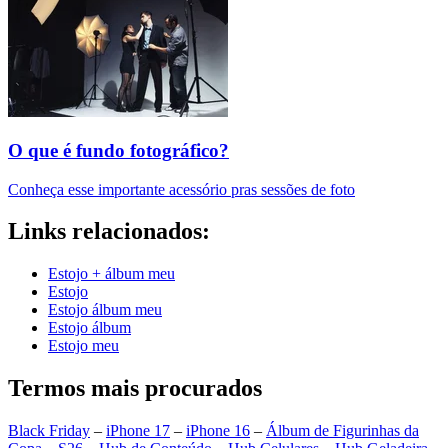
O que é fundo fotográfico?
Conheça esse importante acessório pras sessões de foto
Links relacionados:
Estojo + álbum meu
Estojo
Estojo álbum meu
Estojo álbum
Estojo meu
Termos mais procurados
Black Friday
–
iPhone 17
–
iPhone 16
–
Álbum de Figurinhas da