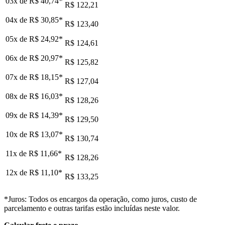
03x de
R$ 40,74
*
R$ 122,21
04x de
R$ 30,85
*
R$ 123,40
05x de
R$ 24,92
*
R$ 124,61
06x de
R$ 20,97
*
R$ 125,82
07x de
R$ 18,15
*
R$ 127,04
08x de
R$ 16,03
*
R$ 128,26
09x de
R$ 14,39
*
R$ 129,50
10x de
R$ 13,07
*
R$ 130,74
11x de
R$ 11,66
*
R$ 128,26
12x de
R$ 11,10
*
R$ 133,25
*Juros: Todos os encargos da operação, como juros, custo de
parcelamento e outras tarifas estão incluídas neste valor.