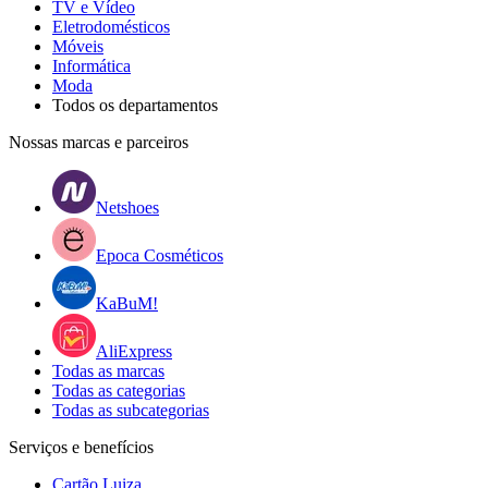
TV e Vídeo
Eletrodomésticos
Móveis
Informática
Moda
Todos os departamentos
Nossas marcas e parceiros
Netshoes
Epoca Cosméticos
KaBuM!
AliExpress
Todas as marcas
Todas as categorias
Todas as subcategorias
Serviços e benefícios
Cartão Luiza