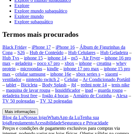
Explore o mundo subaquático
Explore
Explore mundo subaquático
Explore mundo
Explore subaquático
Termos mais procurados
Black Friday
–
iPhone 17
–
iPhone 16
–
Álbum de Figurinhas da
Copa
–
S26
–
Hub de Conteúdo
–
Hub Celulares
–
Hub Geladeira
–
Hub Tvs
–
iphone 15
–
iphone 14
–
ps5
–
Air Fryer
–
iphone 16 pro
max
–
geladeira
–
poco x7 pro
–
xbox
–
iphone
–
creatina
–
whey
protein
–
microondas
–
kindle
–
iphone 17 pro max
–
iphone 15 pro
max
–
celular samsung
–
iphone 16e
–
xbox series s
–
xiaomi
–
ventilador
–
nintendo switch 2
–
Celular
–
Ar Condicionado Portátil
–
tablet
–
Bicicleta
–
Body Splash
–
jbl
–
redmi note 14
–
tenis nike
–
maquina de lavar roupa
–
liquidificador
–
ipad
–
guarda roupa
–
geladeira frost free
–
fogão 4 bocas
–
Armário de Cozinha
–
Alexa
–
TV 50 polegadas
–
TV 32 polegadas
Mais informações
Blog da Lu
Nossas lojas
WhatsApp da Lu
Tenha sua
loja
Regulamento
Acessibilidade
Segurança e Privacidade
Preços e condições de pagamento exclusivos para compras via
internet, podendo variar nas lojas físicas. Ofertas válidas na compra