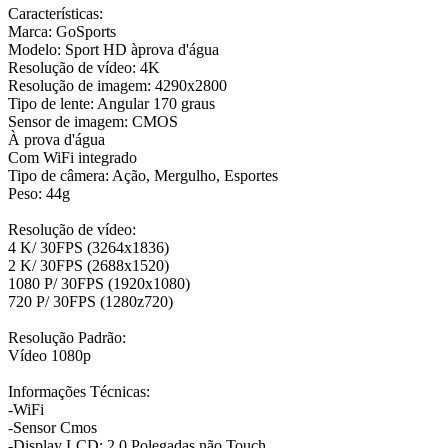
Características:
Marca: GoSports
Modelo: Sport HD àprova d'água
Resolução de vídeo: 4K
Resolução de imagem: 4290x2800
Tipo de lente: Angular 170 graus
Sensor de imagem: CMOS
À prova d'água
Com WiFi integrado
Tipo de câmera: Ação, Mergulho, Esportes
Peso: 44g
Resolução de vídeo:
4 K/ 30FPS (3264x1836)
2 K/ 30FPS (2688x1520)
1080 P/ 30FPS (1920x1080)
720 P/ 30FPS (1280z720)
Resolução Padrão:
Vídeo 1080p
Informações Técnicas:
-WiFi
-Sensor Cmos
-Display LCD: 2,0 Polegadas não Touch