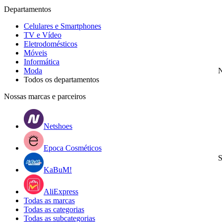
Departamentos
Celulares e Smartphones
TV e Vídeo
Eletrodomésticos
Móveis
Informática
Moda
N
Todos os departamentos
Nossas marcas e parceiros
Netshoes
Epoca Cosméticos
S
KaBuM!
AliExpress
Todas as marcas
Todas as categorias
Todas as subcategorias