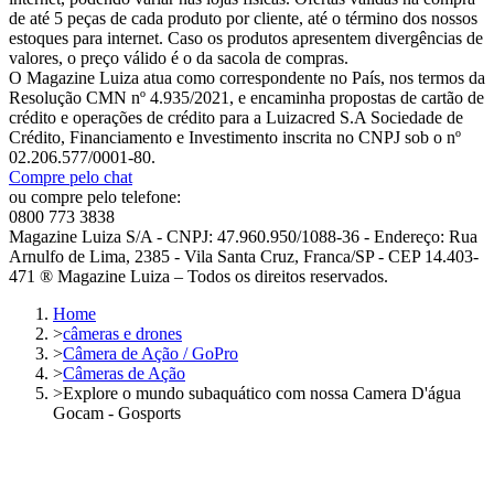
de até 5 peças de cada produto por cliente, até o término dos nossos
estoques para internet. Caso os produtos apresentem divergências de
valores, o preço válido é o da sacola de compras.
O Magazine Luiza atua como correspondente no País, nos termos da
Resolução CMN nº 4.935/2021, e encaminha propostas de cartão de
crédito e operações de crédito para a Luizacred S.A Sociedade de
Crédito, Financiamento e Investimento inscrita no CNPJ sob o nº
02.206.577/0001-80.
Compre pelo chat
ou compre pelo telefone:
0800 773 3838
Magazine Luiza S/A - CNPJ: 47.960.950/1088-36 - Endereço: Rua
Arnulfo de Lima, 2385 - Vila Santa Cruz, Franca/SP - CEP 14.403-
471 ® Magazine Luiza – Todos os direitos reservados.
Home
>
câmeras e drones
>
Câmera de Ação / GoPro
>
Câmeras de Ação
>
Explore o mundo subaquático com nossa Camera D'água
Gocam - Gosports