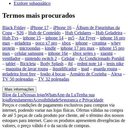
Explore subaquático
Termos mais procurados
Black Friday
–
iPhone 17
–
iPhone 16
–
Álbum de Figurinhas da
Copa
–
S26
–
Hub de Conteúdo
–
Hub Celulares
–
Hub Geladeira
–
Hub Tvs
–
iphone 15
–
iphone 14
–
ps5
–
Air Fryer
–
iphone 16 pro
max
–
geladeira
–
poco x7 pro
–
xbox
–
iphone
–
creatina
–
whey
protein
–
microondas
–
kindle
–
iphone 17 pro max
–
iphone 15 pro
max
–
celular samsung
–
iphone 16e
–
xbox series s
–
xiaomi
–
ventilador
–
nintendo switch 2
–
Celular
–
Ar Condicionado Portátil
–
tablet
–
Bicicleta
–
Body Splash
–
jbl
–
redmi note 14
–
tenis nike
–
maquina de lavar roupa
–
liquidificador
–
ipad
–
guarda roupa
–
geladeira frost free
–
fogão 4 bocas
–
Armário de Cozinha
–
Alexa
–
TV 50 polegadas
–
TV 32 polegadas
Mais informações
Blog da Lu
Nossas lojas
WhatsApp da Lu
Tenha sua
loja
Regulamento
Acessibilidade
Segurança e Privacidade
Preços e condições de pagamento exclusivos para compras via
internet, podendo variar nas lojas físicas. Ofertas válidas na compra
de até 5 peças de cada produto por cliente, até o término dos nossos
estoques para internet. Caso os produtos apresentem divergências de
valores, o preço válido é o da sacola de compras.