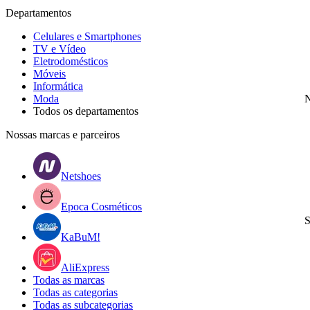
Departamentos
Celulares e Smartphones
TV e Vídeo
Eletrodomésticos
Móveis
Informática
Moda
N
Todos os departamentos
Nossas marcas e parceiros
Netshoes
Epoca Cosméticos
S
KaBuM!
AliExpress
Todas as marcas
Todas as categorias
Todas as subcategorias