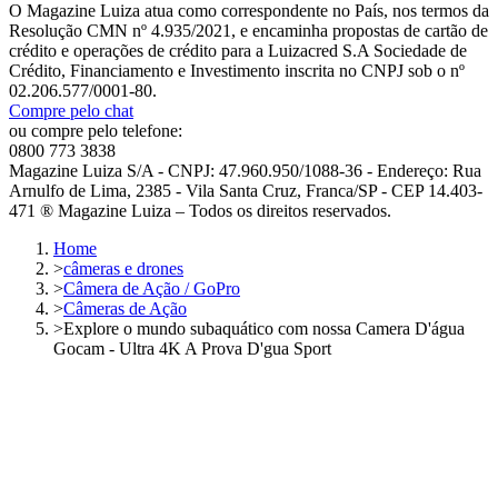
O Magazine Luiza atua como correspondente no País, nos termos da
Resolução CMN nº 4.935/2021, e encaminha propostas de cartão de
crédito e operações de crédito para a Luizacred S.A Sociedade de
Crédito, Financiamento e Investimento inscrita no CNPJ sob o nº
02.206.577/0001-80.
Compre pelo chat
ou compre pelo telefone:
0800 773 3838
Magazine Luiza S/A - CNPJ: 47.960.950/1088-36 - Endereço: Rua
Arnulfo de Lima, 2385 - Vila Santa Cruz, Franca/SP - CEP 14.403-
471 ® Magazine Luiza – Todos os direitos reservados.
Home
>
câmeras e drones
>
Câmera de Ação / GoPro
>
Câmeras de Ação
>
Explore o mundo subaquático com nossa Camera D'água
Gocam - Ultra 4K A Prova D'gua Sport