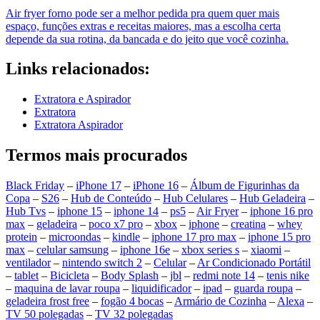
Air fryer forno pode ser a melhor pedida pra quem quer mais
espaço, funções extras e receitas maiores, mas a escolha certa
depende da sua rotina, da bancada e do jeito que você cozinha.
Links relacionados:
Extratora e Aspirador
Extratora
Extratora Aspirador
Termos mais procurados
Black Friday
–
iPhone 17
–
iPhone 16
–
Álbum de Figurinhas da
Copa
–
S26
–
Hub de Conteúdo
–
Hub Celulares
–
Hub Geladeira
–
Hub Tvs
–
iphone 15
–
iphone 14
–
ps5
–
Air Fryer
–
iphone 16 pro
max
–
geladeira
–
poco x7 pro
–
xbox
–
iphone
–
creatina
–
whey
protein
–
microondas
–
kindle
–
iphone 17 pro max
–
iphone 15 pro
max
–
celular samsung
–
iphone 16e
–
xbox series s
–
xiaomi
–
ventilador
–
nintendo switch 2
–
Celular
–
Ar Condicionado Portátil
–
tablet
–
Bicicleta
–
Body Splash
–
jbl
–
redmi note 14
–
tenis nike
–
maquina de lavar roupa
–
liquidificador
–
ipad
–
guarda roupa
–
geladeira frost free
–
fogão 4 bocas
–
Armário de Cozinha
–
Alexa
–
TV 50 polegadas
–
TV 32 polegadas