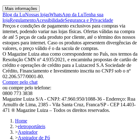
Mais informações
Blog da Lu
Nossas lojas
WhatsApp da Lu
Tenha sua
loja
Regulamento
Acessibilidade
Segurança e Privacidade
Preços e condições de pagamento exclusivos para compras via
internet, podendo variar nas lojas físicas. Ofertas válidas na compra
de até 5 peças de cada produto por cliente, até o término dos nossos
estoques para internet. Caso os produtos apresentem divergências de
valores, o preço válido é o da sacola de compras.
O Magazine Luiza atua como correspondente no País, nos termos da
Resolução CMN nº 4.935/2021, e encaminha propostas de cartão de
crédito e operações de crédito para a Luizacred S.A Sociedade de
Crédito, Financiamento e Investimento inscrita no CNPJ sob o nº
02.206.577/0001-80.
Compre pelo chat
ou compre pelo telefone:
0800 773 3838
Magazine Luiza S/A - CNPJ: 47.960.950/1088-36 - Endereço: Rua
Arnulfo de Lima, 2385 - Vila Santa Cruz, Franca/SP - CEP 14.403-
471 ® Magazine Luiza – Todos os direitos reservados.
Home
>
eletroportáteis
>
Aspirador
>
Aspirador de Pó