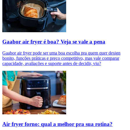
Gaabor air fryer é boa? Veja se vale a pena
Gaabor air fryer pode ser uma boa escolha pra quem quer design
bonito, funções práticas e preço competitivo, mas vale comparar
capacidade, avaliações e suporte antes de decidir, viu?
Air fryer forno: qual a melhor pra sua rotina?