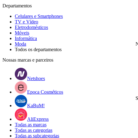
Departamentos
Celulares e Smartphones
TV e Vídeo
Eletrodomésticos
Móveis
Informática
Moda
N
Todos os departamentos
Nossas marcas e parceiros
Netshoes
Epoca Cosméticos
S
KaBuM!
AliExpress
Todas as marcas
Todas as categorias
Todas as subcategorias