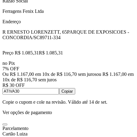
Razão Social
Ferragens Fenix Ltda
Endereço
R ERNESTO LORENZETT, 65
PARQUE DE EXPOSICOES -
CONCORDIA/SC
89711-334
Preço R$ 1.085,31
R$
1.085
,
31
no Pix
7% OFF
Ou R$ 1.167,00 em 10x de R$ 116,70 sem juros
ou
R$ 1.167,00
em
10
x de
R$ 116,70
sem juros
R$ 30 OFF
Copiar
Copie o cupom e cole na revisão. Válido até
14 de set
.
Ver opções de pagamento
Parcelamento
Cartão Luiza