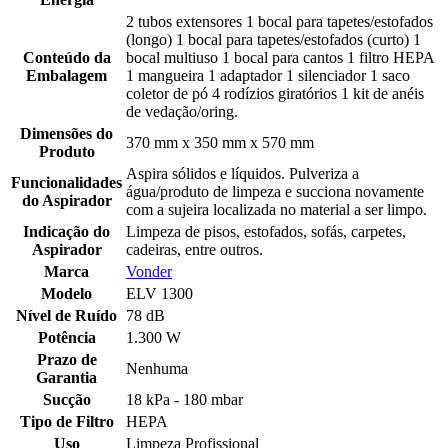
2 tubos extensores 1 bocal para tapetes/estofados
(longo) 1 bocal para tapetes/estofados (curto) 1
Conteúdo da
bocal multiuso 1 bocal para cantos 1 filtro HEPA
Embalagem
1 mangueira 1 adaptador 1 silenciador 1 saco
coletor de pó 4 rodízios giratórios 1 kit de anéis
de vedação/oring.
Dimensões do
370 mm x 350 mm x 570 mm
Produto
Aspira sólidos e líquidos. Pulveriza a
Funcionalidades
água/produto de limpeza e succiona novamente
do Aspirador
com a sujeira localizada no material a ser limpo.
Indicação do
Limpeza de pisos, estofados, sofás, carpetes,
Aspirador
cadeiras, entre outros.
Marca
Vonder
Modelo
ELV 1300
Nível de Ruído
78 dB
Potência
1.300 W
Prazo de
Nenhuma
Garantia
Sucção
18 kPa - 180 mbar
Tipo de Filtro
HEPA
Uso
Limpeza Profissional