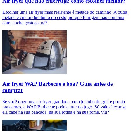
Air fryer que não enferruja: como escolher melhor?
Escolher uma air fryer mais resistente é metade do caminho. A outra
metade é cuidar direitinho do cesto, porque ferrugem não combina
com lanche gostoso, né?
Air fryer WAP Barbecue é boa? Guia antes de
comprar
Se você quer uma air fryer grandona, com jeitinho de grill e pronta
pra carnes, a WAP Barbecue pode entrar no jogo. Só vale checar se
ela cabe na sua bancada, na sua rotina e na sua fome, viu?