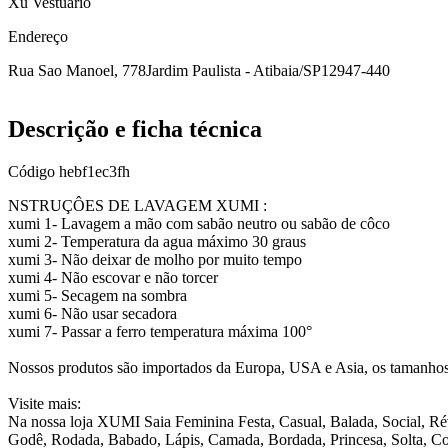
Xu Vestuario
Endereço
Rua Sao Manoel, 778
Jardim Paulista - Atibaia/SP
12947-440
Descrição e ficha técnica
Código
hebf1ec3fh
NSTRUÇÔES DE LAVAGEM XUMI :
xumi 1- Lavagem a mão com sabão neutro ou sabão de côco
xumi 2- Temperatura da agua máximo 30 graus
xumi 3- Não deixar de molho por muito tempo
xumi 4- Não escovar e não torcer
xumi 5- Secagem na sombra
xumi 6- Não usar secadora
xumi 7- Passar a ferro temperatura máxima 100°
Nossos produtos são importados da Europa, USA e Asia, os tamanhos
Visite mais:
Na nossa loja XUMI Saia Feminina Festa, Casual, Balada, Social, Ré
Godê, Rodada, Babado, Lápis, Camada, Bordada, Princesa, Solta, Col