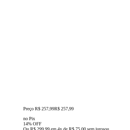
Preço R$ 257,99
R$
257
,
99
no Pix
14% OFF
Ou R$ 299,99 em 4x de R$ 75,00 sem juros
ou