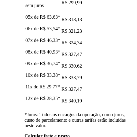
R$ 299,99
sem juros
05x de
R$ 63,63
*
R$ 318,13
06x de
R$ 53,54
*
R$ 321,23
07x de
R$ 46,33
*
R$ 324,34
08x de
R$ 40,93
*
R$ 327,47
09x de
R$ 36,74
*
R$ 330,62
10x de
R$ 33,38
*
R$ 333,79
11x de
R$ 29,77
*
R$ 327,47
12x de
R$ 28,35
*
R$ 340,19
*Juros: Todos os encargos da operação, como juros,
custo de parcelamento e outras tarifas estão incluídas
neste valor.
Calcular frete e prazo