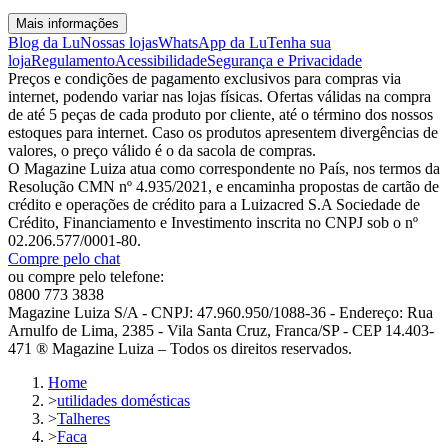
Mais informações
Blog da Lu
Nossas lojas
WhatsApp da Lu
Tenha sua
loja
Regulamento
Acessibilidade
Segurança e Privacidade
Preços e condições de pagamento exclusivos para compras via
internet, podendo variar nas lojas físicas. Ofertas válidas na compra
de até 5 peças de cada produto por cliente, até o término dos nossos
estoques para internet. Caso os produtos apresentem divergências de
valores, o preço válido é o da sacola de compras.
O Magazine Luiza atua como correspondente no País, nos termos da
Resolução CMN nº 4.935/2021, e encaminha propostas de cartão de
crédito e operações de crédito para a Luizacred S.A Sociedade de
Crédito, Financiamento e Investimento inscrita no CNPJ sob o nº
02.206.577/0001-80.
Compre pelo chat
ou compre pelo telefone:
0800 773 3838
Magazine Luiza S/A - CNPJ: 47.960.950/1088-36 - Endereço: Rua
Arnulfo de Lima, 2385 - Vila Santa Cruz, Franca/SP - CEP 14.403-
471 ® Magazine Luiza – Todos os direitos reservados.
Home
>
utilidades domésticas
>
Talheres
>
Faca