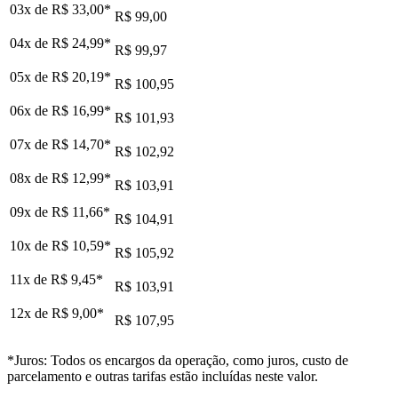
03x de
R$ 33,00
*
R$ 99,00
04x de
R$ 24,99
*
R$ 99,97
05x de
R$ 20,19
*
R$ 100,95
06x de
R$ 16,99
*
R$ 101,93
07x de
R$ 14,70
*
R$ 102,92
08x de
R$ 12,99
*
R$ 103,91
09x de
R$ 11,66
*
R$ 104,91
10x de
R$ 10,59
*
R$ 105,92
11x de
R$ 9,45
*
R$ 103,91
12x de
R$ 9,00
*
R$ 107,95
*Juros: Todos os encargos da operação, como juros, custo de
parcelamento e outras tarifas estão incluídas neste valor.