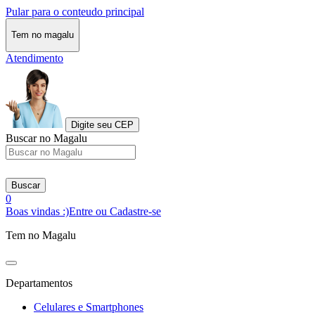
Pular para o conteudo principal
Tem no magalu
Atendimento
Digite seu CEP
Buscar no Magalu
Buscar
0
Boas vindas :)
Entre ou Cadastre-se
Tem no Magalu
Departamentos
Celulares e Smartphones