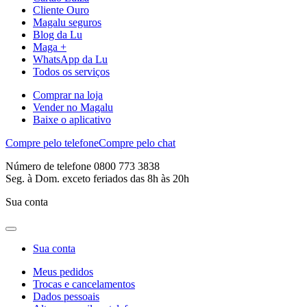
Cliente Ouro
Magalu seguros
Blog da Lu
Maga +
WhatsApp da Lu
Todos os serviços
Comprar na loja
Vender no Magalu
Baixe o aplicativo
Compre pelo telefone
Compre pelo chat
Número de telefone 0800 773 3838
Seg. à Dom. exceto feriados das 8h às 20h
Sua conta
Sua conta
Meus pedidos
Trocas e cancelamentos
Dados pessoais