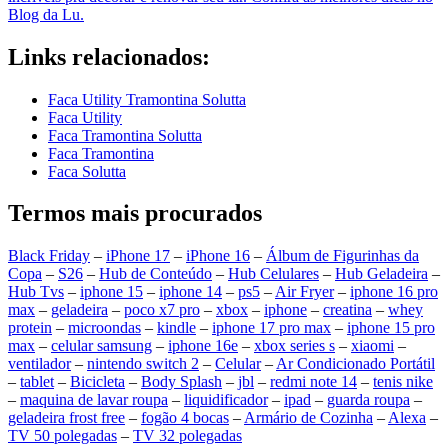
Blog da Lu.
Links relacionados:
Faca Utility Tramontina Solutta
Faca Utility
Faca Tramontina Solutta
Faca Tramontina
Faca Solutta
Termos mais procurados
Black Friday
–
iPhone 17
–
iPhone 16
–
Álbum de Figurinhas da
Copa
–
S26
–
Hub de Conteúdo
–
Hub Celulares
–
Hub Geladeira
–
Hub Tvs
–
iphone 15
–
iphone 14
–
ps5
–
Air Fryer
–
iphone 16 pro
max
–
geladeira
–
poco x7 pro
–
xbox
–
iphone
–
creatina
–
whey
protein
–
microondas
–
kindle
–
iphone 17 pro max
–
iphone 15 pro
max
–
celular samsung
–
iphone 16e
–
xbox series s
–
xiaomi
–
ventilador
–
nintendo switch 2
–
Celular
–
Ar Condicionado Portátil
–
tablet
–
Bicicleta
–
Body Splash
–
jbl
–
redmi note 14
–
tenis nike
–
maquina de lavar roupa
–
liquidificador
–
ipad
–
guarda roupa
–
geladeira frost free
–
fogão 4 bocas
–
Armário de Cozinha
–
Alexa
–
TV 50 polegadas
–
TV 32 polegadas