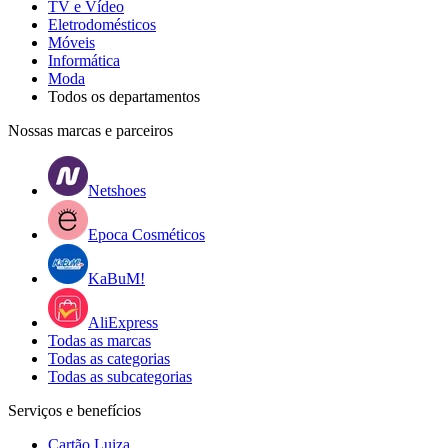
TV e Vídeo
Eletrodomésticos
Móveis
Informática
Moda
Todos os departamentos
Nossas marcas e parceiros
Netshoes
Epoca Cosméticos
KaBuM!
AliExpress
Todas as marcas
Todas as categorias
Todas as subcategorias
Serviços e benefícios
Cartão Luiza