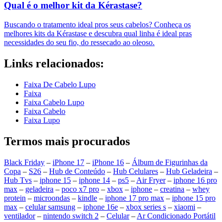
Qual é o melhor kit da Kérastase?
Buscando o tratamento ideal pros seus cabelos? Conheça os
melhores kits da Kérastase e descubra qual linha é ideal pras
necessidades do seu fio, do ressecado ao oleoso.
Links relacionados:
Faixa De Cabelo Lupo
Faixa
Faixa Cabelo Lupo
Faixa Cabelo
Faixa Lupo
Termos mais procurados
Black Friday
–
iPhone 17
–
iPhone 16
–
Álbum de Figurinhas da
Copa
–
S26
–
Hub de Conteúdo
–
Hub Celulares
–
Hub Geladeira
–
Hub Tvs
–
iphone 15
–
iphone 14
–
ps5
–
Air Fryer
–
iphone 16 pro
max
–
geladeira
–
poco x7 pro
–
xbox
–
iphone
–
creatina
–
whey
protein
–
microondas
–
kindle
–
iphone 17 pro max
–
iphone 15 pro
max
–
celular samsung
–
iphone 16e
–
xbox series s
–
xiaomi
–
ventilador
–
nintendo switch 2
–
Celular
–
Ar Condicionado Portátil