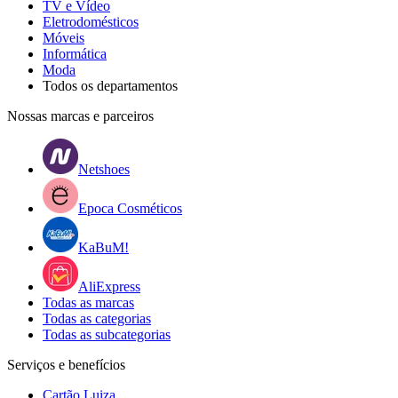
TV e Vídeo
Eletrodomésticos
Móveis
Informática
Moda
Todos os departamentos
Nossas marcas e parceiros
Netshoes
Epoca Cosméticos
KaBuM!
AliExpress
Todas as marcas
Todas as categorias
Todas as subcategorias
Serviços e benefícios
Cartão Luiza