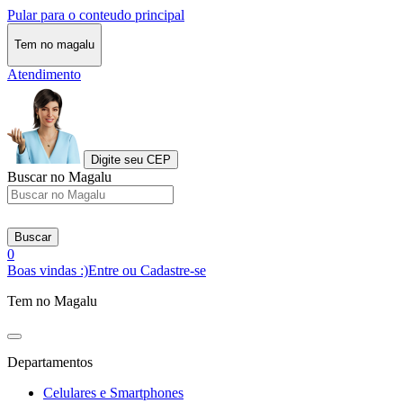
Pular para o conteudo principal
Tem no magalu
Atendimento
Digite seu CEP
Buscar no Magalu
Buscar
0
Boas vindas :)
Entre ou Cadastre-se
Tem no Magalu
Departamentos
Celulares e Smartphones