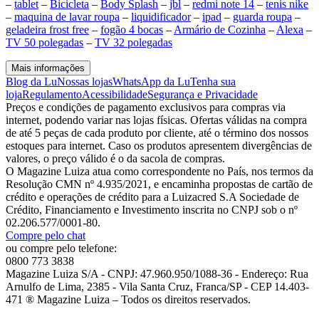
–
tablet
–
Bicicleta
–
Body Splash
–
jbl
–
redmi note 14
–
tenis nike
–
maquina de lavar roupa
–
liquidificador
–
ipad
–
guarda roupa
–
geladeira frost free
–
fogão 4 bocas
–
Armário de Cozinha
–
Alexa
–
TV 50 polegadas
–
TV 32 polegadas
Mais informações
Blog da Lu
Nossas lojas
WhatsApp da Lu
Tenha sua
loja
Regulamento
Acessibilidade
Segurança e Privacidade
Preços e condições de pagamento exclusivos para compras via
internet, podendo variar nas lojas físicas. Ofertas válidas na compra
de até 5 peças de cada produto por cliente, até o término dos nossos
estoques para internet. Caso os produtos apresentem divergências de
valores, o preço válido é o da sacola de compras.
O Magazine Luiza atua como correspondente no País, nos termos da
Resolução CMN nº 4.935/2021, e encaminha propostas de cartão de
crédito e operações de crédito para a Luizacred S.A Sociedade de
Crédito, Financiamento e Investimento inscrita no CNPJ sob o nº
02.206.577/0001-80.
Compre pelo chat
ou compre pelo telefone:
0800 773 3838
Magazine Luiza S/A - CNPJ: 47.960.950/1088-36 - Endereço: Rua
Arnulfo de Lima, 2385 - Vila Santa Cruz, Franca/SP - CEP 14.403-
471 ® Magazine Luiza – Todos os direitos reservados.