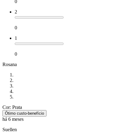
0
2
0
1
0
Rosana
Cor: Prata
Ótimo custo-benefício
há 6 meses
Suellen