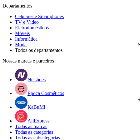
Departamentos
Celulares e Smartphones
TV e Vídeo
Eletrodomésticos
Móveis
Informática
Moda
N
Todos os departamentos
Nossas marcas e parceiros
Netshoes
Epoca Cosméticos
S
KaBuM!
AliExpress
Todas as marcas
Todas as categorias
Todas as subcategorias