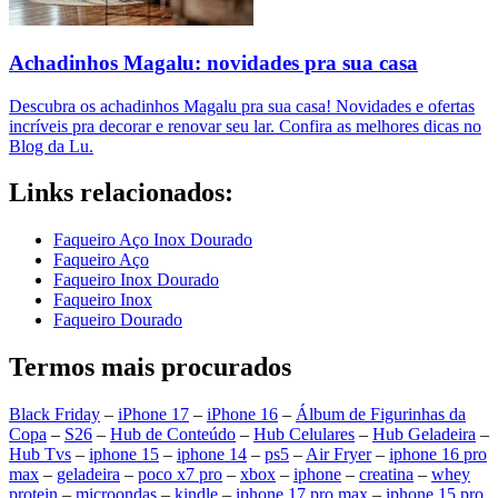
Achadinhos Magalu: novidades pra sua casa
Descubra os achadinhos Magalu pra sua casa! Novidades e ofertas
incríveis pra decorar e renovar seu lar. Confira as melhores dicas no
Blog da Lu.
Links relacionados:
Faqueiro Aço Inox Dourado
Faqueiro Aço
Faqueiro Inox Dourado
Faqueiro Inox
Faqueiro Dourado
Termos mais procurados
Black Friday
–
iPhone 17
–
iPhone 16
–
Álbum de Figurinhas da
Copa
–
S26
–
Hub de Conteúdo
–
Hub Celulares
–
Hub Geladeira
–
Hub Tvs
–
iphone 15
–
iphone 14
–
ps5
–
Air Fryer
–
iphone 16 pro
max
–
geladeira
–
poco x7 pro
–
xbox
–
iphone
–
creatina
–
whey
protein
–
microondas
–
kindle
–
iphone 17 pro max
–
iphone 15 pro