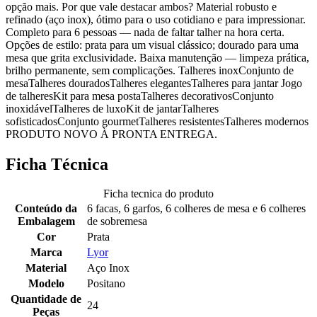
opção mais. Por que vale destacar ambos? Material robusto e
refinado (aço inox), ótimo para o uso cotidiano e para impressionar.
Completo para 6 pessoas — nada de faltar talher na hora certa.
Opções de estilo: prata para um visual clássico; dourado para uma
mesa que grita exclusividade. Baixa manutenção — limpeza prática,
brilho permanente, sem complicações. Talheres inoxConjunto de
mesaTalheres douradosTalheres elegantesTalheres para jantar Jogo
de talheresKit para mesa postaTalheres decorativosConjunto
inoxidávelTalheres de luxoKit de jantarTalheres
sofisticadosConjunto gourmetTalheres resistentesTalheres modernos
PRODUTO NOVO À PRONTA ENTREGA.
Ficha Técnica
Ficha tecnica do produto
Conteúdo da
6 facas, 6 garfos, 6 colheres de mesa e 6 colheres
Embalagem
de sobremesa
Cor
Prata
Marca
Lyor
Material
Aço Inox
Modelo
Positano
Quantidade de
24
Peças