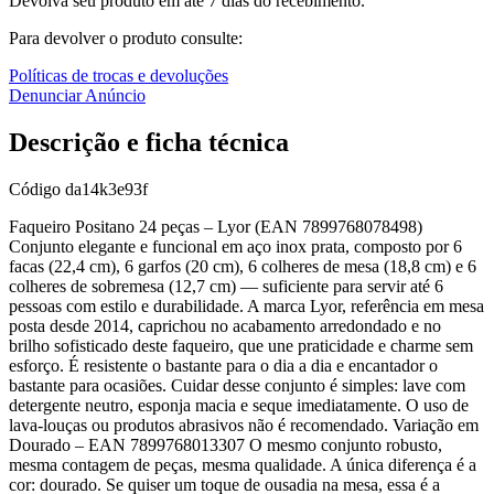
Devolva seu produto em até 7 dias do recebimento.
Para devolver o produto consulte:
Políticas de trocas e devoluções
Denunciar Anúncio
Descrição e ficha técnica
Código
da14k3e93f
Faqueiro Positano 24 peças – Lyor (EAN 7899768078498)
Conjunto elegante e funcional em aço inox prata, composto por 6
facas (22,4 cm), 6 garfos (20 cm), 6 colheres de mesa (18,8 cm) e 6
colheres de sobremesa (12,7 cm) — suficiente para servir até 6
pessoas com estilo e durabilidade. A marca Lyor, referência em mesa
posta desde 2014, caprichou no acabamento arredondado e no
brilho sofisticado deste faqueiro, que une praticidade e charme sem
esforço. É resistente o bastante para o dia a dia e encantador o
bastante para ocasiões. Cuidar desse conjunto é simples: lave com
detergente neutro, esponja macia e seque imediatamente. O uso de
lava-louças ou produtos abrasivos não é recomendado. Variação em
Dourado – EAN 7899768013307 O mesmo conjunto robusto,
mesma contagem de peças, mesma qualidade. A única diferença é a
cor: dourado. Se quiser um toque de ousadia na mesa, essa é a