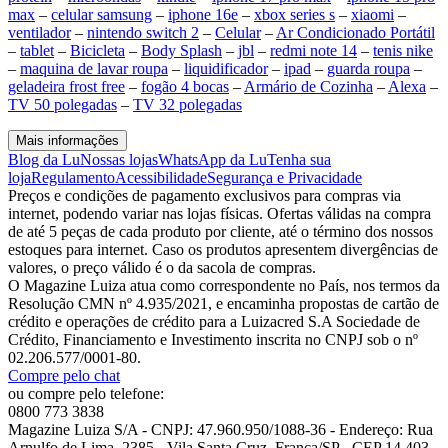
max
–
celular samsung
–
iphone 16e
–
xbox series s
–
xiaomi
–
ventilador
–
nintendo switch 2
–
Celular
–
Ar Condicionado Portátil
–
tablet
–
Bicicleta
–
Body Splash
–
jbl
–
redmi note 14
–
tenis nike
–
maquina de lavar roupa
–
liquidificador
–
ipad
–
guarda roupa
–
geladeira frost free
–
fogão 4 bocas
–
Armário de Cozinha
–
Alexa
–
TV 50 polegadas
–
TV 32 polegadas
Mais informações
Blog da Lu
Nossas lojas
WhatsApp da Lu
Tenha sua
loja
Regulamento
Acessibilidade
Segurança e Privacidade
Preços e condições de pagamento exclusivos para compras via
internet, podendo variar nas lojas físicas. Ofertas válidas na compra
de até 5 peças de cada produto por cliente, até o término dos nossos
estoques para internet. Caso os produtos apresentem divergências de
valores, o preço válido é o da sacola de compras.
O Magazine Luiza atua como correspondente no País, nos termos da
Resolução CMN nº 4.935/2021, e encaminha propostas de cartão de
crédito e operações de crédito para a Luizacred S.A Sociedade de
Crédito, Financiamento e Investimento inscrita no CNPJ sob o nº
02.206.577/0001-80.
Compre pelo chat
ou compre pelo telefone:
0800 773 3838
Magazine Luiza S/A - CNPJ: 47.960.950/1088-36 - Endereço: Rua
Arnulfo de Lima, 2385 - Vila Santa Cruz, Franca/SP - CEP 14.403-