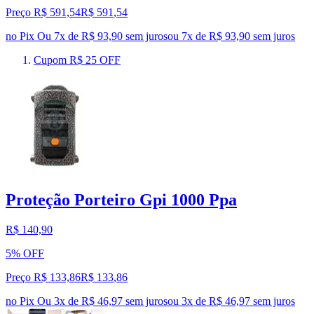
Preço R$ 591,54
R$
591
,
54
no Pix
Ou 7x de R$ 93,90 sem juros
ou
7
x de
R$ 93,90
sem juros
Cupom R$ 25 OFF
Proteção Porteiro Gpi 1000 Ppa
R$ 140,90
5% OFF
Preço R$ 133,86
R$
133
,
86
no Pix
Ou 3x de R$ 46,97 sem juros
ou
3
x de
R$ 46,97
sem juros