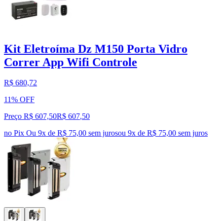
Kit Eletroíma Dz M150 Porta Vidro
Correr App Wifi Controle
R$ 680,72
11% OFF
Preço R$ 607,50
R$
607
,
50
no Pix
Ou 9x de R$ 75,00 sem juros
ou
9
x de
R$ 75,00
sem juros