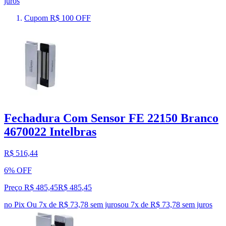
juros
Cupom R$ 100 OFF
Fechadura Com Sensor FE 22150 Branco
4670022 Intelbras
R$ 516,44
6% OFF
Preço R$ 485,45
R$
485
,
45
no Pix
Ou 7x de R$ 73,78 sem juros
ou
7
x de
R$ 73,78
sem juros