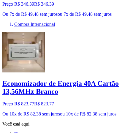
Preço R$ 346,39
R$
346
,
39
Ou 7x de R$ 49,48 sem juros
ou
7
x de
R$ 49,48
sem juros
Compra Internacional
Economizador de Energia 40A Cartão
13,56MHz Branco
Preço R$ 823,77
R$
823
,
77
Ou 10x de R$ 82,38 sem juros
ou
10
x de
R$ 82,38
sem juros
Você está aqui