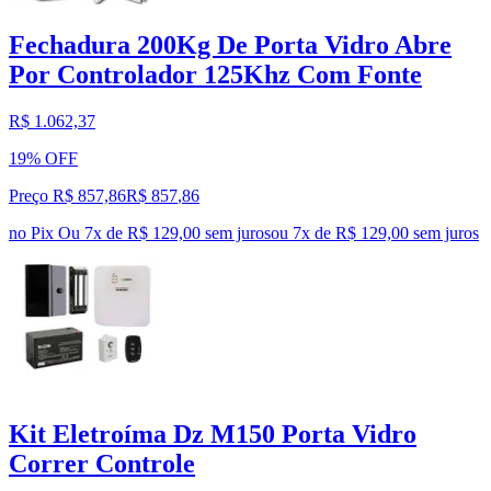
Fechadura 200Kg De Porta Vidro Abre
Por Controlador 125Khz Com Fonte
R$ 1.062,37
19% OFF
Preço R$ 857,86
R$
857
,
86
no Pix
Ou 7x de R$ 129,00 sem juros
ou
7
x de
R$ 129,00
sem juros
Kit Eletroíma Dz M150 Porta Vidro
Correr Controle