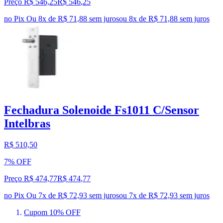
Preço R$ 546,25
R$
546
,
25
no Pix
Ou 8x de R$ 71,88 sem juros
ou
8
x de
R$ 71,88
sem juros
Fechadura Solenoide Fs1011 C/Sensor
Intelbras
R$ 510,50
7% OFF
Preço R$ 474,77
R$
474
,
77
no Pix
Ou 7x de R$ 72,93 sem juros
ou
7
x de
R$ 72,93
sem juros
Cupom 10% OFF