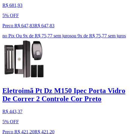
R$ 681,93
5% OFF
Preço R$ 647,83
R$
647
,
83
no Pix
Ou 9x de R$ 75,77 sem juros
ou
9
x de
R$ 75,77
sem juros
Eletroimã Pt Dz M150 Ipec Porta Vidro
De Correr 2 Controle Cor Preto
R$ 443,37
5% OFF
Preço R$ 421,20
R$
421
,
20