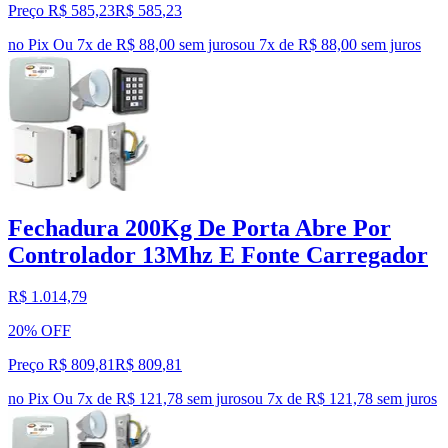
Preço R$ 585,23
R$
585
,
23
no Pix
Ou 7x de R$ 88,00 sem juros
ou
7
x de
R$ 88,00
sem juros
Fechadura 200Kg De Porta Abre Por
Controlador 13Mhz E Fonte Carregador
R$ 1.014,79
20% OFF
Preço R$ 809,81
R$
809
,
81
no Pix
Ou 7x de R$ 121,78 sem juros
ou
7
x de
R$ 121,78
sem juros