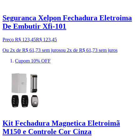
Seguranca Xelpon Fechadura Eletroima
De Embutir Xfi-101
Preço R$ 123,45
R$
123
,
45
Ou 2x de R$ 61,73 sem juros
ou
2
x de
R$ 61,73
sem juros
Cupom 10% OFF
Kit Fechadura Magnetica Eletroimã
M150 e Controle Cor Cinza