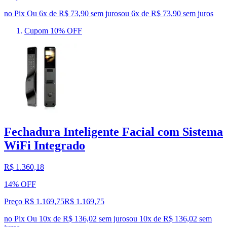
no Pix
Ou 6x de R$ 73,90 sem juros
ou
6
x de
R$ 73,90
sem juros
Cupom 10% OFF
Fechadura Inteligente Facial com Sistema
WiFi Integrado
R$ 1.360,18
14% OFF
Preço R$ 1.169,75
R$
1.169
,
75
no Pix
Ou 10x de R$ 136,02 sem juros
ou
10
x de
R$ 136,02
sem