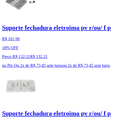
Suporte fechadura eletroima pv r/ou/ f p
R$ 161,90
18% OFF
Preço R$ 132,21
R$
132
,
21
no Pix
Ou 2x de R$ 73,45 sem juros
ou
2
x de
R$ 73,45
sem juros
Suporte fechadura eletroima pv r/ou/ f p