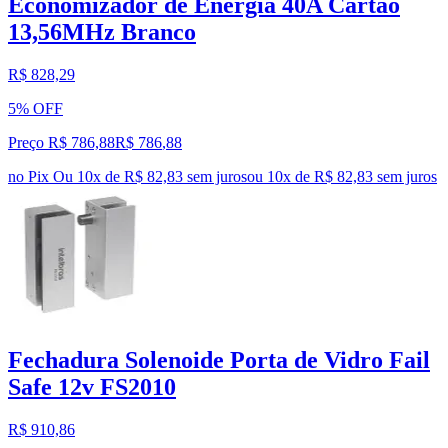
Economizador de Energia 40A Cartão
13,56MHz Branco
R$ 828,29
5% OFF
Preço R$ 786,88
R$
786
,
88
no Pix
Ou 10x de R$ 82,83 sem juros
ou
10
x de
R$ 82,83
sem juros
Fechadura Solenoide Porta de Vidro Fail
Safe 12v FS2010
R$ 910,86