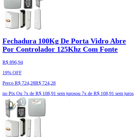
Fechadura 100Kg De Porta Vidro Abre
Por Controlador 125Khz Com Fonte
R$ 896,94
19% OFF
Preço R$ 724,28
R$
724
,
28
no Pix
Ou 7x de R$ 108,91 sem juros
ou
7
x de
R$ 108,91
sem juros