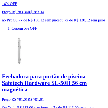
14% OFF
Preço R$ 783,34
R$
783
,
34
no Pix
Ou 7x de R$ 130,12 sem juros
ou
7
x de
R$ 130,12
sem juros
Cupom 5% OFF
Fechadura para portão de piscina
Safetech Hardware SL-50H 56 cm
magnética
Preço R$ 791,01
R$
791
,
01
Ou 7x de R$ 113,00 sem juros
ou
7
x de
R$ 113,00
sem juros