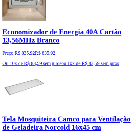
Economizador de Energia 40A Cartão
13,56MHz Branco
Preço R$ 835,92
R$
835
,
92
Ou 10x de R$ 83,59 sem juros
ou
10
x de
R$ 83,59
sem juros
Tela Mosquiteira Camco para Ventilação
de Geladeira Norcold 16x45 cm