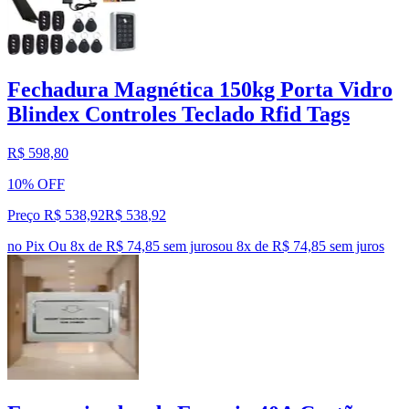
Fechadura Magnética 150kg Porta Vidro
Blindex Controles Teclado Rfid Tags
R$ 598,80
10% OFF
Preço R$ 538,92
R$
538
,
92
no Pix
Ou 8x de R$ 74,85 sem juros
ou
8
x de
R$ 74,85
sem juros