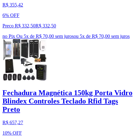
R$ 355,42
6% OFF
Preço R$ 332,50
R$
332
,
50
no Pix
Ou 5x de R$ 70,00 sem juros
ou
5
x de
R$ 70,00
sem juros
Fechadura Magnética 150kg Porta Vidro
Blindex Controles Teclado Rfid Tags
Preto
R$ 657,27
10% OFF