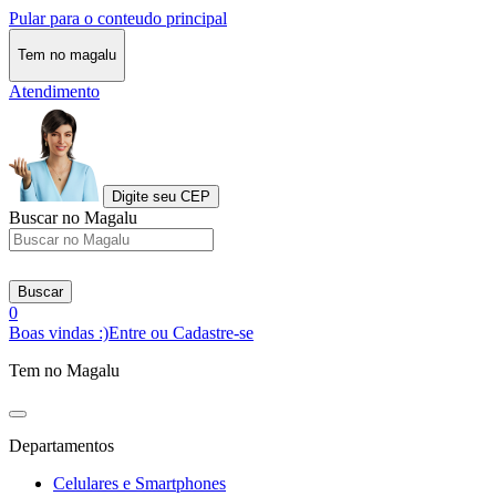
Pular para o conteudo principal
Tem no magalu
Atendimento
Digite seu CEP
Buscar no Magalu
Buscar
0
Boas vindas :)
Entre ou Cadastre-se
Tem no Magalu
Departamentos
Celulares e Smartphones