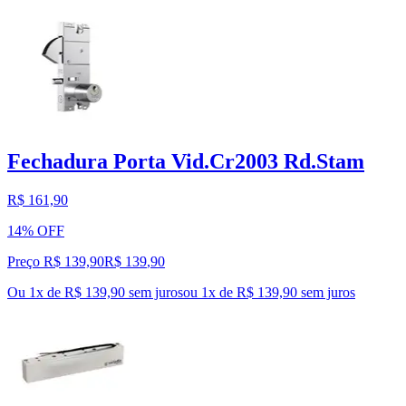
Fechadura Porta Vid.Cr2003 Rd.Stam
R$ 161,90
14% OFF
Preço R$ 139,90
R$
139
,
90
Ou 1x de R$ 139,90 sem juros
ou
1
x de
R$ 139,90
sem juros