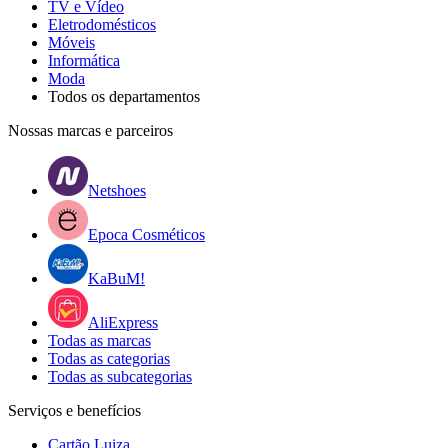
TV e Vídeo
Eletrodomésticos
Móveis
Informática
Moda
Todos os departamentos
Nossas marcas e parceiros
Netshoes
Epoca Cosméticos
KaBuM!
AliExpress
Todas as marcas
Todas as categorias
Todas as subcategorias
Serviços e benefícios
Cartão Luiza