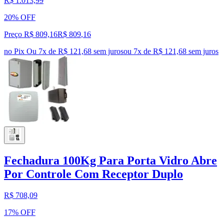
R$ 1.013,99
20% OFF
Preço R$ 809,16
R$
809
,
16
no Pix
Ou 7x de R$ 121,68 sem juros
ou
7
x de
R$ 121,68
sem juros
Fechadura 100Kg Para Porta Vidro Abre
Por Controle Com Receptor Duplo
R$ 708,09
17% OFF