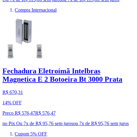
Compra Internacional
Fechadura Eletroímã Intelbras
Magnetica E 2 Botoeira Bt 3000 Prata
R$ 670,31
14% OFF
Preço R$ 576,47
R$
576
,
47
no Pix
Ou 7x de R$ 95,76 sem juros
ou
7
x de
R$ 95,76
sem juros
Cupom 5% OFF