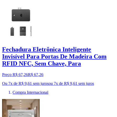
Fechadura Eletrônica Inteligente
Invisível Para Portas De Madeira Com
RFID NFC, Sem Chave, Para
Preço R$ 67,26
R$
67
,
26
Ou 7x de R$ 9,61 sem juros
ou
7
x de
R$ 9,61
sem juros
Compra Internacional