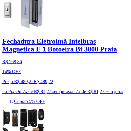
Fechadura Eletroímã Intelbras
Magnetica E 1 Botoeira Bt 3000 Prata
R$ 568,86
14% OFF
Preço R$ 489,22
R$
489
,
22
no Pix
Ou 7x de R$ 81,27 sem juros
ou
7
x de
R$ 81,27
sem juros
Cupom 5% OFF