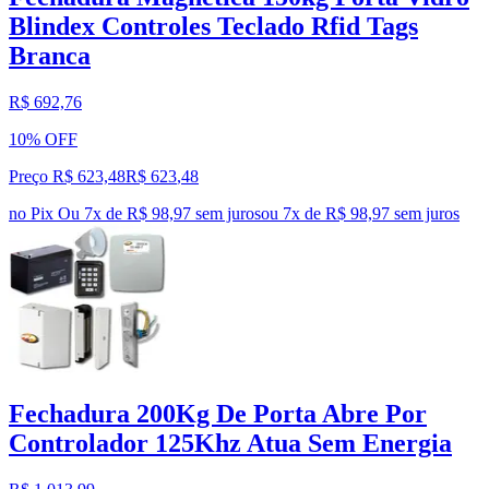
Blindex Controles Teclado Rfid Tags
Branca
R$ 692,76
10% OFF
Preço R$ 623,48
R$
623
,
48
no Pix
Ou 7x de R$ 98,97 sem juros
ou
7
x de
R$ 98,97
sem juros
Fechadura 200Kg De Porta Abre Por
Controlador 125Khz Atua Sem Energia