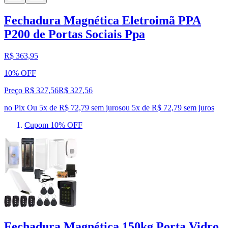
Fechadura Magnética Eletroimã PPA
P200 de Portas Sociais Ppa
R$ 363,95
10% OFF
Preço R$ 327,56
R$
327
,
56
no Pix
Ou 5x de R$ 72,79 sem juros
ou
5
x de
R$ 72,79
sem juros
Cupom 10% OFF
Fechadura Magnética 150kg Porta Vidro