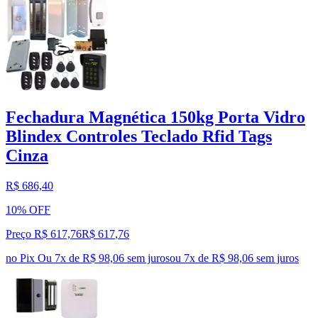
Fechadura Magnética 150kg Porta Vidro
Blindex Controles Teclado Rfid Tags
Cinza
R$ 686,40
10% OFF
Preço R$ 617,76
R$
617
,
76
no Pix
Ou 7x de R$ 98,06 sem juros
ou
7
x de
R$ 98,06
sem juros