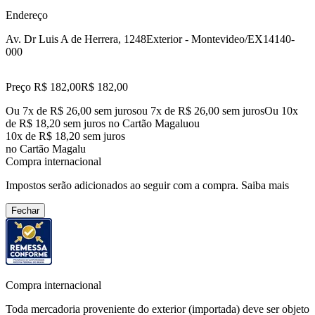
Endereço
Av. Dr Luis A de Herrera, 1248
Exterior - Montevideo/EX
14140-
000
Preço R$ 182,00
R$
182
,
00
Ou 7x de R$ 26,00 sem juros
ou
7
x de
R$ 26,00
sem juros
Ou 10x
de R$ 18,20 sem juros no Cartão Magalu
ou
10
x de
R$ 18,20
sem juros
no Cartão Magalu
Compra internacional
Impostos serão adicionados ao seguir com a compra.
Saiba mais
Fechar
Compra internacional
Toda mercadoria proveniente do exterior (importada) deve ser objeto