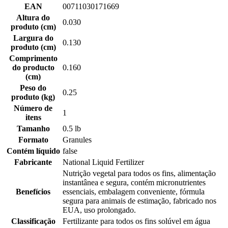
EAN
00711030171669
Altura do
0.030
produto (cm)
Largura do
0.130
produto (cm)
Comprimento
do producto
0.160
(cm)
Peso do
0.25
produto (kg)
Número de
1
itens
Tamanho
0.5 lb
Formato
Granules
Contém líquido
false
Fabricante
National Liquid Fertilizer
Nutrição vegetal para todos os fins, alimentação
instantânea e segura, contém micronutrientes
Benefícios
essenciais, embalagem conveniente, fórmula
segura para animais de estimação, fabricado nos
EUA, uso prolongado.
Classificação
Fertilizante para todos os fins solúvel em água