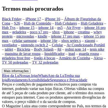
Termos mais procurados
Black Friday
–
iPhone 17
–
iPhone 16
–
Álbum de Figurinhas da
Copa
–
S26
–
Hub de Conteúdo
–
Hub Celulares
–
Hub Geladeira
–
Hub Tvs
–
iphone 15
–
iphone 14
–
ps5
–
Air Fryer
–
iphone 16 pro
max
–
geladeira
–
poco x7 pro
–
xbox
–
iphone
–
creatina
–
whey
protein
–
microondas
–
kindle
–
iphone 17 pro max
–
iphone 15 pro
max
–
celular samsung
–
iphone 16e
–
xbox series s
–
xiaomi
–
ventilador
–
nintendo switch 2
–
Celular
–
Ar Condicionado Portátil
–
tablet
–
Bicicleta
–
Body Splash
–
jbl
–
redmi note 14
–
tenis nike
–
maquina de lavar roupa
–
liquidificador
–
ipad
–
guarda roupa
–
geladeira frost free
–
fogão 4 bocas
–
Armário de Cozinha
–
Alexa
–
TV 50 polegadas
–
TV 32 polegadas
Mais informações
Blog da Lu
Nossas lojas
WhatsApp da Lu
Tenha sua
loja
Regulamento
Acessibilidade
Segurança e Privacidade
Preços e condições de pagamento exclusivos para compras via
internet, podendo variar nas lojas físicas. Ofertas válidas na compra
de até 5 peças de cada produto por cliente, até o término dos nossos
estoques para internet. Caso os produtos apresentem divergências de
valores, o preço válido é o da sacola de compras.
O Magazine Luiza atua como correspondente no País, nos termos da