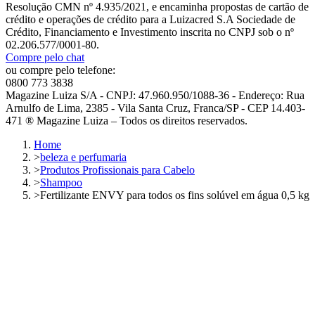
Resolução CMN nº 4.935/2021, e encaminha propostas de cartão de
crédito e operações de crédito para a Luizacred S.A Sociedade de
Crédito, Financiamento e Investimento inscrita no CNPJ sob o nº
02.206.577/0001-80.
Compre pelo chat
ou compre pelo telefone:
0800 773 3838
Magazine Luiza S/A - CNPJ: 47.960.950/1088-36 - Endereço: Rua
Arnulfo de Lima, 2385 - Vila Santa Cruz, Franca/SP - CEP 14.403-
471 ® Magazine Luiza – Todos os direitos reservados.
Home
>
beleza e perfumaria
>
Produtos Profissionais para Cabelo
>
Shampoo
>
Fertilizante ENVY para todos os fins solúvel em água 0,5 kg