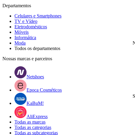
Departamentos
Celulares e Smartphones
TV e Vídeo
Eletrodomésticos
Móveis
Informática
Moda
N
Todos os departamentos
Nossas marcas e parceiros
Netshoes
Epoca Cosméticos
S
KaBuM!
AliExpress
Todas as marcas
Todas as categorias
Todas as subcategorias