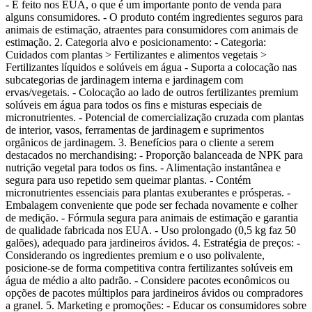
- É feito nos EUA, o que é um importante ponto de venda para
alguns consumidores. - O produto contém ingredientes seguros para
animais de estimação, atraentes para consumidores com animais de
estimação. 2. Categoria alvo e posicionamento: - Categoria:
Cuidados com plantas > Fertilizantes e alimentos vegetais >
Fertilizantes líquidos e solúveis em água - Suporta a colocação nas
subcategorias de jardinagem interna e jardinagem com
ervas/vegetais. - Colocação ao lado de outros fertilizantes premium
solúveis em água para todos os fins e misturas especiais de
micronutrientes. - Potencial de comercialização cruzada com plantas
de interior, vasos, ferramentas de jardinagem e suprimentos
orgânicos de jardinagem. 3. Benefícios para o cliente a serem
destacados no merchandising: - Proporção balanceada de NPK para
nutrição vegetal para todos os fins. - Alimentação instantânea e
segura para uso repetido sem queimar plantas. - Contém
micronutrientes essenciais para plantas exuberantes e prósperas. -
Embalagem conveniente que pode ser fechada novamente e colher
de medição. - Fórmula segura para animais de estimação e garantia
de qualidade fabricada nos EUA. - Uso prolongado (0,5 kg faz 50
galões), adequado para jardineiros ávidos. 4. Estratégia de preços: -
Considerando os ingredientes premium e o uso polivalente,
posicione-se de forma competitiva contra fertilizantes solúveis em
água de médio a alto padrão. - Considere pacotes econômicos ou
opções de pacotes múltiplos para jardineiros ávidos ou compradores
a granel. 5. Marketing e promoções: - Educar os consumidores sobre