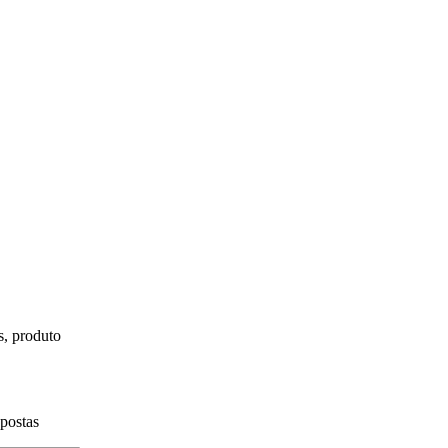
s, produto
spostas