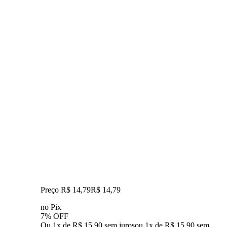
Preço R$ 14,79
R$
14
,
79
no Pix
7% OFF
Ou 1x de R$ 15,90 sem juros
ou
1
x de
R$ 15,90
sem