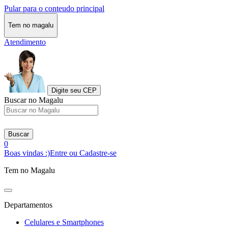
Pular para o conteudo principal
Tem no magalu
Atendimento
Digite seu CEP
Buscar no Magalu
Buscar
0
Boas vindas :)
Entre ou Cadastre-se
Tem no Magalu
Departamentos
Celulares e Smartphones