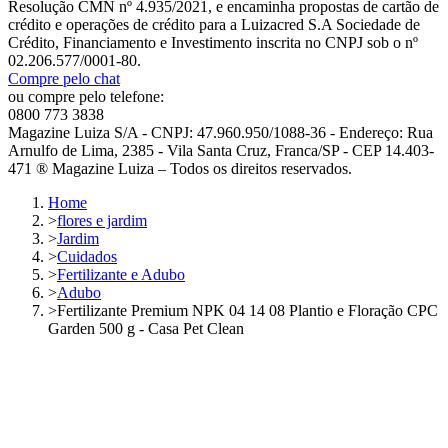
Resolução CMN nº 4.935/2021, e encaminha propostas de cartão de
crédito e operações de crédito para a Luizacred S.A Sociedade de
Crédito, Financiamento e Investimento inscrita no CNPJ sob o nº
02.206.577/0001-80.
Compre pelo chat
ou compre pelo telefone:
0800 773 3838
Magazine Luiza S/A - CNPJ: 47.960.950/1088-36 - Endereço: Rua
Arnulfo de Lima, 2385 - Vila Santa Cruz, Franca/SP - CEP 14.403-
471 ® Magazine Luiza – Todos os direitos reservados.
Home
>
flores e jardim
>
Jardim
>
Cuidados
>
Fertilizante e Adubo
>
Adubo
>
Fertilizante Premium NPK 04 14 08 Plantio e Floração CPC
Garden 500 g - Casa Pet Clean