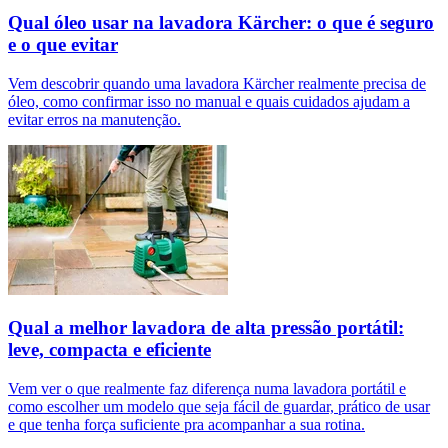
Qual óleo usar na lavadora Kärcher: o que é seguro
e o que evitar
Vem descobrir quando uma lavadora Kärcher realmente precisa de
óleo, como confirmar isso no manual e quais cuidados ajudam a
evitar erros na manutenção.
Qual a melhor lavadora de alta pressão portátil:
leve, compacta e eficiente
Vem ver o que realmente faz diferença numa lavadora portátil e
como escolher um modelo que seja fácil de guardar, prático de usar
e que tenha força suficiente pra acompanhar a sua rotina.