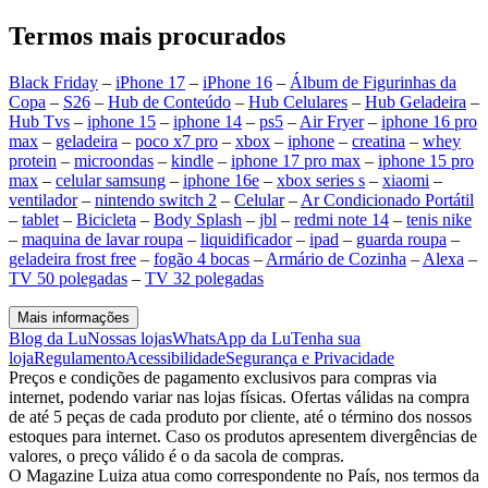
Termos mais procurados
Black Friday
–
iPhone 17
–
iPhone 16
–
Álbum de Figurinhas da
Copa
–
S26
–
Hub de Conteúdo
–
Hub Celulares
–
Hub Geladeira
–
Hub Tvs
–
iphone 15
–
iphone 14
–
ps5
–
Air Fryer
–
iphone 16 pro
max
–
geladeira
–
poco x7 pro
–
xbox
–
iphone
–
creatina
–
whey
protein
–
microondas
–
kindle
–
iphone 17 pro max
–
iphone 15 pro
max
–
celular samsung
–
iphone 16e
–
xbox series s
–
xiaomi
–
ventilador
–
nintendo switch 2
–
Celular
–
Ar Condicionado Portátil
–
tablet
–
Bicicleta
–
Body Splash
–
jbl
–
redmi note 14
–
tenis nike
–
maquina de lavar roupa
–
liquidificador
–
ipad
–
guarda roupa
–
geladeira frost free
–
fogão 4 bocas
–
Armário de Cozinha
–
Alexa
–
TV 50 polegadas
–
TV 32 polegadas
Mais informações
Blog da Lu
Nossas lojas
WhatsApp da Lu
Tenha sua
loja
Regulamento
Acessibilidade
Segurança e Privacidade
Preços e condições de pagamento exclusivos para compras via
internet, podendo variar nas lojas físicas. Ofertas válidas na compra
de até 5 peças de cada produto por cliente, até o término dos nossos
estoques para internet. Caso os produtos apresentem divergências de
valores, o preço válido é o da sacola de compras.
O Magazine Luiza atua como correspondente no País, nos termos da