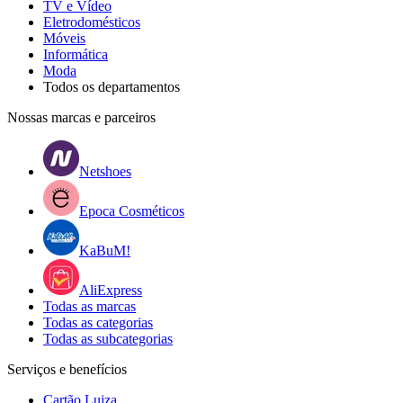
TV e Vídeo
Eletrodomésticos
Móveis
Informática
Moda
Todos os departamentos
Nossas marcas e parceiros
Netshoes
Epoca Cosméticos
KaBuM!
AliExpress
Todas as marcas
Todas as categorias
Todas as subcategorias
Serviços e benefícios
Cartão Luiza