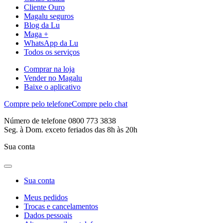
Cliente Ouro
Magalu seguros
Blog da Lu
Maga +
WhatsApp da Lu
Todos os serviços
Comprar na loja
Vender no Magalu
Baixe o aplicativo
Compre pelo telefone
Compre pelo chat
Número de telefone 0800 773 3838
Seg. à Dom. exceto feriados das 8h às 20h
Sua conta
Sua conta
Meus pedidos
Trocas e cancelamentos
Dados pessoais