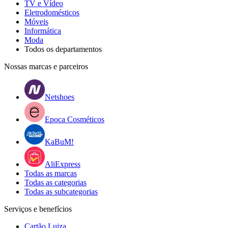
TV e Vídeo
Eletrodomésticos
Móveis
Informática
Moda
Todos os departamentos
Nossas marcas e parceiros
Netshoes
Epoca Cosméticos
KaBuM!
AliExpress
Todas as marcas
Todas as categorias
Todas as subcategorias
Serviços e benefícios
Cartão Luiza