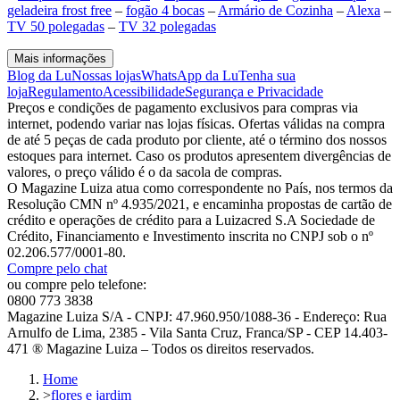
geladeira frost free
–
fogão 4 bocas
–
Armário de Cozinha
–
Alexa
–
TV 50 polegadas
–
TV 32 polegadas
Mais informações
Blog da Lu
Nossas lojas
WhatsApp da Lu
Tenha sua
loja
Regulamento
Acessibilidade
Segurança e Privacidade
Preços e condições de pagamento exclusivos para compras via
internet, podendo variar nas lojas físicas. Ofertas válidas na compra
de até 5 peças de cada produto por cliente, até o término dos nossos
estoques para internet. Caso os produtos apresentem divergências de
valores, o preço válido é o da sacola de compras.
O Magazine Luiza atua como correspondente no País, nos termos da
Resolução CMN nº 4.935/2021, e encaminha propostas de cartão de
crédito e operações de crédito para a Luizacred S.A Sociedade de
Crédito, Financiamento e Investimento inscrita no CNPJ sob o nº
02.206.577/0001-80.
Compre pelo chat
ou compre pelo telefone:
0800 773 3838
Magazine Luiza S/A - CNPJ: 47.960.950/1088-36 - Endereço: Rua
Arnulfo de Lima, 2385 - Vila Santa Cruz, Franca/SP - CEP 14.403-
471 ® Magazine Luiza – Todos os direitos reservados.
Home
>
flores e jardim