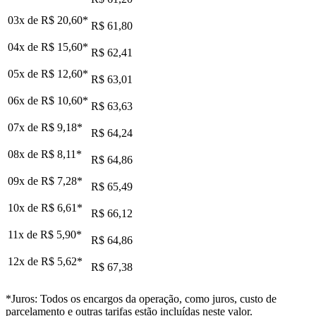
03x de
R$ 20,60
*
R$ 61,80
04x de
R$ 15,60
*
R$ 62,41
05x de
R$ 12,60
*
R$ 63,01
06x de
R$ 10,60
*
R$ 63,63
07x de
R$ 9,18
*
R$ 64,24
08x de
R$ 8,11
*
R$ 64,86
09x de
R$ 7,28
*
R$ 65,49
10x de
R$ 6,61
*
R$ 66,12
11x de
R$ 5,90
*
R$ 64,86
12x de
R$ 5,62
*
R$ 67,38
*Juros: Todos os encargos da operação, como juros, custo de
parcelamento e outras tarifas estão incluídas neste valor.