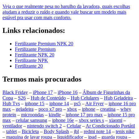
Veja o que realmente pesa no barulho da lavadora, quais escolhas
ajudam a reduzir o ruído e quando vale buscar um modelo mais
estável pra usar com mais conforto.
Links relacionados:
Fertilizante Premium NPK 20
Fertilizante Premium
Fertilizante NPK 20
Fertilizante NPK
Fertilizante 20
Termos mais procurados
Black Friday
–
iPhone 17
–
iPhone 16
–
Álbum de Figurinhas da
Copa
–
S26
–
Hub de Conteúdo
–
Hub Celulares
–
Hub Geladeira
–
Hub Tvs
–
iphone 15
–
iphone 14
–
ps5
–
Air Fryer
–
iphone 16 pro
max
–
geladeira
–
poco x7 pro
–
xbox
–
iphone
–
creatina
–
whey
protein
–
microondas
–
kindle
–
iphone 17 pro max
–
iphone 15 pro
max
–
celular samsung
–
iphone 16e
–
xbox series s
–
xiaomi
–
ventilador
–
nintendo switch 2
–
Celular
–
Ar Condicionado Portátil
–
tablet
–
Bicicleta
–
Body Splash
–
jbl
–
redmi note 14
–
tenis nike
–
maquina de lavar roupa
–
liquidificador
–
ipad
–
guarda roupa
–