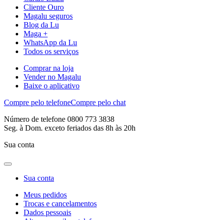
Cliente Ouro
Magalu seguros
Blog da Lu
Maga +
WhatsApp da Lu
Todos os serviços
Comprar na loja
Vender no Magalu
Baixe o aplicativo
Compre pelo telefone
Compre pelo chat
Número de telefone 0800 773 3838
Seg. à Dom. exceto feriados das 8h às 20h
Sua conta
Sua conta
Meus pedidos
Trocas e cancelamentos
Dados pessoais