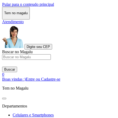
Pular para o conteudo principal
Tem no magalu
Atendimento
Digite seu CEP
Buscar no Magalu
Buscar
0
Boas vindas :)
Entre ou Cadastre-se
Tem no Magalu
Departamentos
Celulares e Smartphones